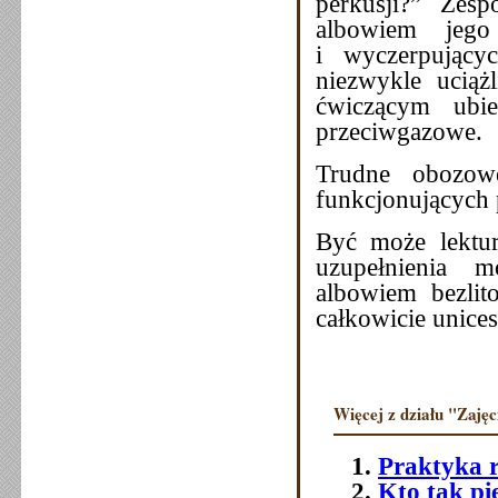
perkusji?” Zesp
albowiem jego
i wyczerpujący
niezwykle ucią
ćwiczącym ubi
przeciwgazowe.
Trudne obozowe
funkcjonujących p
Być może lektur
uzupełnienia 
albowiem bezlito
całkowicie unices
Więcej z działu "Zajęci
Praktyka 
Kto tak pi