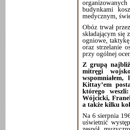
organizowanych
budynkami kosz
medycznym, świet
Obóz trwał przez
składającym się 
ogniowe, taktykę
oraz strzelanie 
przy ogólnej oce
Z grupą najbliż
mitręgi wojsk
wspomniałem, l
Kittay’em post
którego weszl
Wójcicki, Fran
a także kilku ko
Na 6 sierpnia 196
uświetnić wystę
zespół muzyczn