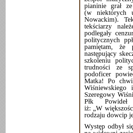
pianinie grał 
(w niektórych 
Nowackim). Tek
tekściarzy nale
podlegały cenzu
politycznych pp
pamiętam, że p
następujący skec
szkoleniu poli
trudności ze s
podoficer powie
Matka! Po chwi
Wiśniewskiego i
Szeregowy Wiśnie
Płk Powideł t
iż: „W większośc
rodzaju dowcip je
Występ odbył się
na widowni zasie