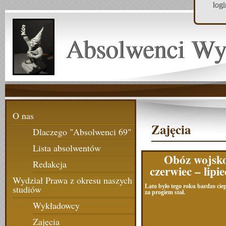
log
Absolwenci Wy
O nas
Zajęcia
Dlaczego "Absolwenci 69"
Lista absolwentów
Obóz wojsk
Redakcja
czerwiec – lipi
Wydział Prawa z okresu naszych
Lato było tego roku bardzo cie
studiów
za progiem stał.
Wykładowcy
Zajęcia