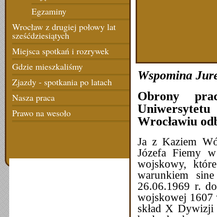
Egzaminy
Wrocław z drugiej połowy lat
sześćdziesiątych
Miejsca spotkań i rozrywek
Gdzie mieszkaliśmy
Wspomina Jure
Zjazdy - spotkania po latach
Obrony pra
Nasza praca
Uniwersytetu
Prawo na wesoło
Wrocławiu odb
Ja z Kaziem Wój
Józefa Fiemy w
wojskowy, które
warunkiem sine
26.06.1969 r. d
wojskowej 1607 
skład X Dywizji 