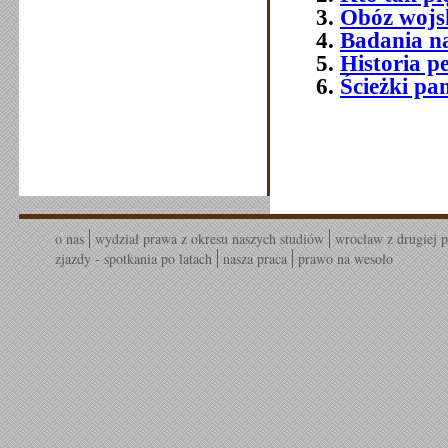
Obóz wojsk
Badania n
Historia p
Ścieżki pa
o nas
wydział prawa z okresu naszych studiów
wrocław z drugiej p
zjazdy - spotkania po latach
nasza praca
prawo na wesoło