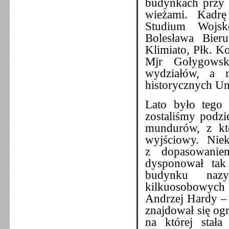
budynkach przy 
wieżami. Kadrę
Studium Wojsk
Bolesława Bier
Klimiato, Płk. K
Mjr Gołygowski
wydziałów, a m
historycznych Uni
Lato było tego 
zostaliśmy podz
mundurów, z któ
wyjściowy. Nie
z dopasowanie
dysponował tak
budynku nazy
kilkuosobowych 
Andrzej Hardy – 
znajdował się og
na której stała