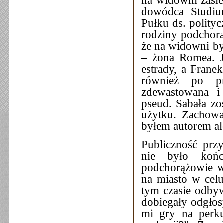
dowódca Studi
Pułku ds. polityc
rodziny podchorą
że na widowni by
– żona Romea. Ja
estrady, a Frane
również po pr
zdewastowana i
pseud. Sabała zo
użytku. Zachował
byłem autorem al
Publiczność prz
nie było końc
podchorążowie w 
na miasto w celu
tym czasie odbyw
dobiegały odgłos
mi gry na perku