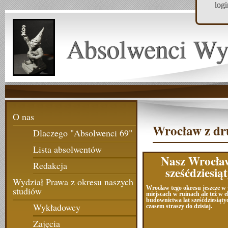
log
Absolwenci Wy
O nas
Wrocław z dru
Dlaczego "Absolwenci 69"
Lista absolwentów
Nasz Wrocław
Redakcja
sześćdziesią
Wydział Prawa z okresu naszych
Wrocław tego okresu jeszcze w 
studiów
miejscach w ruinach ale też w e
budownictwa lat sześćdziesiątyc
Wykładowcy
czasem straszy do dzisiaj.
Zajęcia