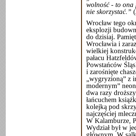
wolność - to ona 
nie skorzystać.”
(
Wrocław tego okr
eksplozji budowni
do dzisiaj. Pamię
Wrocławia i zara
wielkiej konstruk
pałacu Hatzfeldów
Powstańców Śląsk
i zarośnięte chas
„wygryzioną” z i
modernym” neonem
dwa razy droższy
łańcuchem książk
kolejką pod skrz
najczęściej mlecz
W Kalamburze, P
Wydział był w j
głównym. W salka