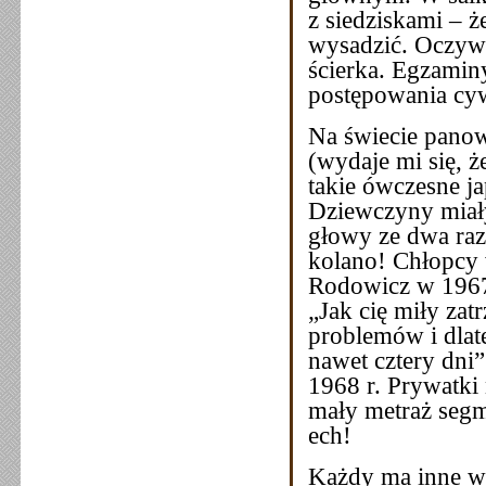
z siedziskami – ż
wysadzić. Oczywi
ścierka. Egzaminy
postępowania cyw
Na świecie panow
(wydaje mi się, 
takie ówczesne ja
Dziewczyny miały
głowy ze dwa raz
kolano! Chłopcy 
Rodowicz w 1967 
„Jak cię miły zat
problemów i dlat
nawet cztery dni”
1968 r. Prywatki
mały metraż segm
ech!
Każdy ma inne ws