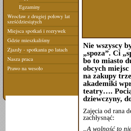
Egzaminy
Wrocław z drugiej połowy lat
sześćdziesiątych
Miejsca spotkań i rozrywek
Gdzie mieszkaliśmy
Nie wszyscy by
Zjazdy - spotkania po latach
„spoza”. Ci „s
Nasza praca
bo to miasto d
obcych miejsc
Prawo na wesoło
na zakupy trz
akademiki wpro
teatry…. Pocią
dziewczyny, d
Zajęcia od rana d
zachłysnąć:
„A wolność to nie 