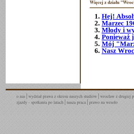
Więcej z działu "Wrocł
Hej! Absol
Marzec 19
Młody i w
Ponieważ 
Mój "Marz
Nasz Wrocł
o nas
wydział prawa z okresu naszych studiów
wrocław z drugiej p
zjazdy - spotkania po latach
nasza praca
prawo na wesoło