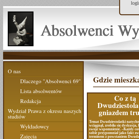
log
Absolwenci Wy
O nas
Gdzie mieszk
Dlaczego "Absolwenci 69"
Lista absolwentów
Co z tą
Redakcja
Dwudziestola
gniazdem tru
Wydział Prawa z okresu naszych
studiów
Temat Dwudziestolatki natych
Wykładowcy
wciągnął, zrobiła się dyskusja,
swoje wspomnienie. –Każdy co
sobie przypomniał jako fakt z
Zajęcia
terminem z powstaniem Dwudzi