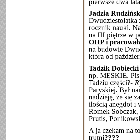
pierwsze dwa lata
Jadzia Rudzińs
Dwudziestolatka 
rocznik nauki. N
na III piętrze w
OHP i pracowa
na budowie Dwudzi
która od paździer
Tadzik Dobiecki 
np. MĘSKIE. Pisał
Tadziu części?-
R
Paryskiej. Był n
nadzieję, że się 
ilością anegdot 
Romek Sobczak, R
Prutis, Ponikows
A ja czekam na t
trutni
?
?
??