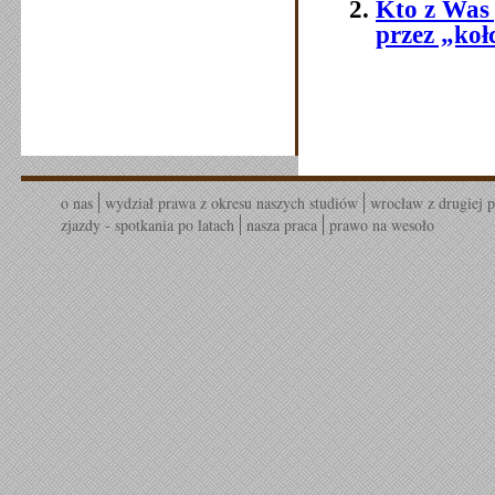
Kto z Was 
przez „koł
o nas
wydział prawa z okresu naszych studiów
wrocław z drugiej p
zjazdy - spotkania po latach
nasza praca
prawo na wesoło