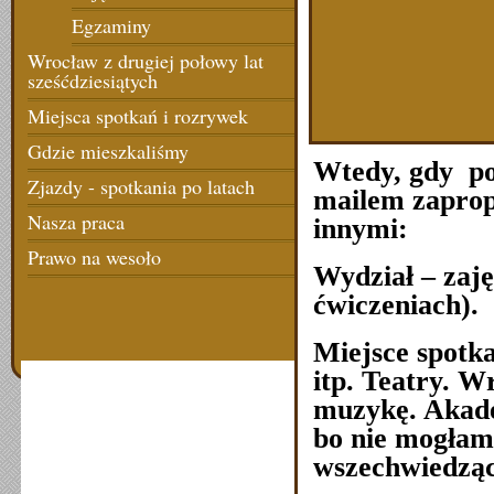
Egzaminy
Wrocław z drugiej połowy lat
sześćdziesiątych
Miejsca spotkań i rozrywek
Gdzie mieszkaliśmy
Wtedy, gdy po
Zjazdy - spotkania po latach
mailem zapro
Nasza praca
innymi:
Prawo na wesoło
Wydział – zaję
ćwiczeniach).
Miejsce spotka
itp. Teatry. W
muzykę. Akad
bo nie mogłam
wszechwiedząc