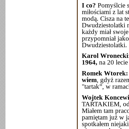
I co?
Pomyślcie so
miłościami z lat 
modą. Cisza na t
Dwudziestolatki n
każdy miał swoje
przypomniał jako
Dwudziestolatki.
Karol Wronecki
1964,
na 20 leci
Romek Wtorek:
wiem
, gdyż raz
"tartak”, w ramac
Wojtek Koncewi
TARTAKIEM, odd
Miałem tam praco
pamiętam już w j
spotkałem niejak