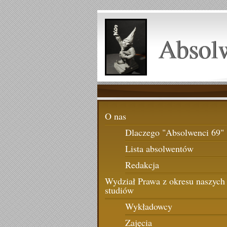
Absol
O nas
Dlaczego "Absolwenci 69"
Lista absolwentów
Redakcja
Wydział Prawa z okresu naszych
studiów
Wykładowcy
Zajęcia