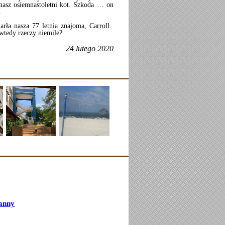
 nasz osiemnastoletni kot. Szkoda … on
.
rła nasza 77 letnia znajoma, Carroll.
 wtedy rzeczy niemile?
24 lutego 2020
anny