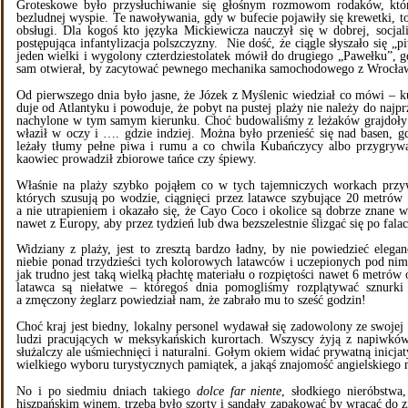
Groteskowe było przysłuchiwanie się głośnym rozmowom rodaków, któr
bezludnej wyspie. Te nawoływania, gdy w bufecie pojawiły się krewetki, to
obsługi. Dla kogoś kto języka Mickiewicza nauczył się w dobrej, socjalis
postępująca infantylizacja polszczyzny. Nie dość, że ciągle słyszało się „
jeden wielki i wygolony czterdziestolatek mówił do drugiego „Pawełku”, gd
sam otwierał, by zacytować pewnego mechanika samochodowego z Wrocła
Od pierwszego dnia było jasne, że Józek z Myślenic wiedział co mówi – ku
duje od Atlantyku i powoduje, że pobyt na pustej plaży nie należy do najp
nachylone w tym samym kierunku. Choć budowaliśmy z leżaków grajdoły ab
właził w oczy i …. gdzie indziej. Można było przenieść się nad basen, gd
leżały tłumy pełne piwa i rumu a co chwila Kubańczycy albo przygrywa
kaowiec prowadził zbiorowe tańce czy śpiewy.
Właśnie na plaży szybko pojąłem co w tych tajemniczych workach przyw
których szusują po wodzie, ciągnięci przez latawce szybujące 20 metrów n
a nie utrapieniem i okazało się, że Cayo Coco i okolice są dobrze znane 
nawet z Europy, aby przez tydzień lub dwa bezszelestnie ślizgać się po falac
Widziany z plaży, jest to zresztą bardzo ładny, by nie powiedzieć elegan
niebie ponad trzydzieści tych kolorowych latawców i uczepionych pod nimi
jak trudno jest taką wielką płachtę materiału o rozpiętości nawet 6 metrów
latawca są niełatwe – któregoś dnia pomogliśmy rozplątywać sznurki
a zmęczony żeglarz powiedział nam, że zabrało mu to sześć godzin!
Choć kraj jest biedny, lokalny personel wydawał się zadowolony ze swojej
ludzi pracujących w meksykańskich kurortach. Wszyscy żyją z napiwków 
służalczy ale uśmiechnięci i naturalni. Gołym okiem widać prywatną inicja
wielkiego wyboru turystycznych pamiątek, a jakąś znajomość angielskiego
No i po siedmiu dniach takiego
dolce far niente
, słodkiego nieróbstwa,
hiszpańskim winem, trzeba było szorty i sandały zapakować by wracać do 