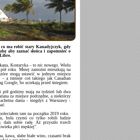
ęc co ma robić stary Kanadyjczyk, gdy
ubę aby zaznać słońca i zapomnieć o
Libre.
kana, Kostaryka – to nic nowego. Wielu
 pół roku. Mniej zamożni mieszkają na
które mogą ustawić w jednym miejscu
 – a istnieje coś takiego jak Canadian
ug Google, bo uciekają przed śniegiem.
 i pół godziny mają na tydzień lub dwa
żana za miejsce podrzędne, a niektórzy
lachetna dama - niegdyś z Warszawy -
hać.
poleciałem tam na początku 2019 roku.
, była czymś co tylko robili ludzie
 dam sobie radę. Aż przyszło trzech
wieka płci męskiej”.
a, kawa, słabe białe wino, czasami brak