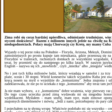
Zima robi się coraz bardziej upierdliwa, odśnieżanie trudniejsze, wi
styczeń doskwiera? Razem z milionem innych jedzie na chwilę na K
niedogodnościach. Polacy mają Chorwację czy Kretę, my mamy Cuba 
Wyjazdy o tej porze roku na Południe – Floryda, Arizona, Meksyk, Domini
zamożniejszych po prostu kupuje tam mieszkania, gdzie przenoszą się na
Florydzie w trailerach, ruchomych domkach ze wszystkimi wygodami, 
teraz, by przenieść się do następnego po kilku latach. W naszym języku
English – nazywa się ich „snowbirds”, czyli „śnieżka” albo „śniegula” wedł
No i jest tych kilka milionów ludzi, którzy wsiadają w samolot i za trzy
plaże, ocean i 30 stopni. Wśród koneserów takich wyjazdów Kuba jest uwa
kręcą nosem na myśl o wyjeździe do „komunizmu”. Jedna znajoma i sz
zadeklarowała, że nie po to uciekała z tego „komunizmu” aby teraz tam jec
Ja nie mam wyboru, a z „komunizmu” dobre wrażenia, więc pierwszy raz 
Do tego czasu ucieczka przed zimą wydawała mi się niegodna honoru
wydelikaceni. Myślałem - mam szuflę, mam ręce, mam zimowe opony,
znajomych dżentelmenów i mówią: „Jedź z nami, potrzebujemy do pary czło
I pojechałem na tę słynną wyspę. Właściwie podobało mi się wszystko – cen