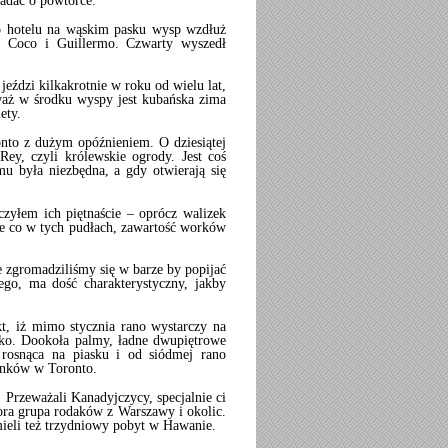
gadać o powtórce.
do hotelu na wąskim pasku wysp wzdłuż
, Coco i Guillermo. Czwarty wyszedł
 jeździ kilkakrotnie w roku od wielu lat,
waż w środku wyspy jest kubańska zima
ety.
onto z dużym opóźnieniem. O dziesiątej
ey, czyli królewskie ogrody. Jest coś
mu była niezbędna, a gdy otwierają się
czyłem ich piętnaście – oprócz walizek
sne co w tych pudłach, zawartość worków
e zgromadziliśmy się w barze by popijać
ego, ma dość charakterystyczny, jakby
t, iż mimo stycznia rano wystarczy na
ybko. Dookoła palmy, ładne dwupiętrowe
 rosnąca na piasku i od siódmej rano
ranków w Toronto.
 Przeważali Kanadyjczycy, specjalnie ci
ora grupa rodaków z Warszawy i okolic.
mieli też trzydniowy pobyt w Hawanie.