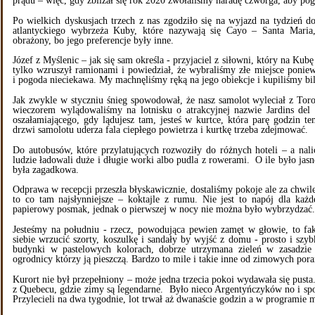
prądu – więc, gdy zbliżał się rok 2020 zwołaliśmy naradę czworga, aby po
Po wielkich dyskusjach trzech z nas zgodziło się na wyjazd na tydzień 
atlantyckiego wybrzeża Kuby, które nazywają się Cayo – Santa Maria
obrażony, bo jego preferencje były inne.
Józef z Myślenic – jak się sam określa - przyjaciel z siłowni, który na Kubę
tylko wzruszył ramionami i powiedział, że wybraliśmy złe miejsce ponie
i pogoda nieciekawa. My machnęliśmy ręką na jego obiekcje i kupiliśmy bil
Jak zwykle w styczniu śnieg spowodował, że nasz samolot wyleciał z Tor
wieczorem wylądowaliśmy na lotnisku o atrakcyjnej nazwie Jardins del R
oszałamiającego, gdy lądujesz tam, jesteś w kurtce, która parę godzin te
drzwi samolotu uderza fala ciepłego powietrza i kurtkę trzeba zdejmować.
Do autobusów, które przylatujących rozwoziły do różnych hoteli – a nali
ludzie ładowali duże i długie worki albo pudla z rowerami. O ile było ja
była zagadkowa.
Odprawa w recepcji przeszła błyskawicznie, dostaliśmy pokoje ale za chwil
to co tam najsłynniejsze – koktajle z rumu. Nie jest to napój dla każd
papierowy posmak, jednak o pierwszej w nocy nie można było wybrzydzać.
Jesteśmy na południu - rzecz, powodująca pewien zamęt w głowie, to fak
siebie wrzucić szorty, koszulkę i sandały by wyjść z domu - prosto i sz
budynki w pastelowych kolorach, dobrze utrzymana zieleń w zasadzie
ogrodnicy którzy ją pieszczą. Bardzo to mile i takie inne od zimowych po
Kurort nie był przepełniony – może jedna trzecia pokoi wydawała się pusta.
z Quebecu, gdzie zimy są legendarne. Było nieco Argentyńczyków no i sp
Przylecieli na dwa tygodnie, lot trwał aż dwanaście godzin a w programie 