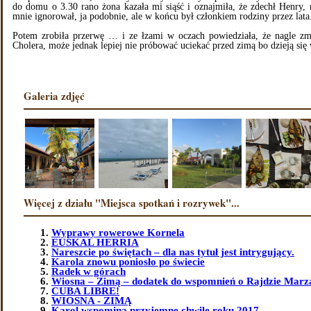
do domu o 3.30 rano żona kazała mi siąść i oznajmiła, że zdechł Henry,
mnie ignorował, ja podobnie, ale w końcu był członkiem rodziny przez lata
Potem zrobiła przerwę … i ze łzami w oczach powiedziała, że nagle zma
Cholera, może jednak lepiej nie próbować uciekać przed zimą bo dzieją się
Galeria zdjęć
Więcej z działu "Miejsca spotkań i rozrywek"...
Wyprawy rowerowe Kornela
EUSKAL HERRIA
Nareszcie po świętach – dla nas tytuł jest intrygujący.
Karola znowu poniosło po świecie
Radek w górach
Wiosna – Zimą – dodatek do wspomnień o Rajdzie Marz
CUBA LIBRE!
WIOSNA - ZIMĄ
Karol wspomina przyjemne chwile roku 2017