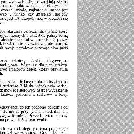
ym wydawało się, że znajdują się na
 pańskie traktowanie kelnerek czy innej
tycznej szkole, najbardziej rażąca jest
piwko”’, „winko” czy „masełko”, ale gdy
zie jest „Andrzejek” nóż w kieszeni się
wia.
bańska zima oznacza silny wiatr, który
rzyjemniejszych a wszystkie palmy rosną
y się nieco od wiatru osłonić, piasek
zie wiatr nie przeszkadzał, ale tam już
li swoje narodowe przeboje albo jakiś
ożą niektórzy – deski surfingowe, na
ad głową. Wiatr jest dla nich atrakcją
wśród amatorów desek, którzy przylatują
h.
cki, sport. Jednego dnia naliczyłem na
 surferów. Z bliska jednak było widać,
 opanować i sterować. Start i wygaszenie
 latawca jednemu z surferów z Rosji
 egzystencji co ich podobno odróżnia od
ale nie są przy tym ani nachalni, ani
tywę w formie plażowych restauracji czy
 ma prawie każdy pracownik.
 słońca i obfitego jedzenia popijanego
zimowej rzeczywistości. Gdy dojechałem