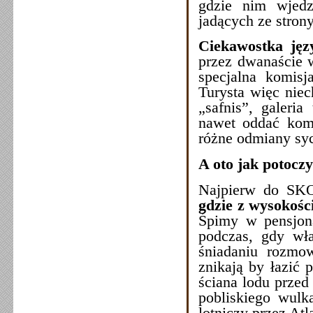
gdzie nim wjedz
jadących ze stron
Ciekawostka ję
przez dwanaście w
specjalna komisj
Turysta więc nie
„safnis”, galeria
nawet oddać komp
różne odmiany sy
A oto jak potocz
Najpierw do SK
gdzie z wysokośc
Śpimy w pensjon
podczas, gdy wła
śniadaniu rozmow
znikają by łazić
ściana lodu przed
pobliskiego wulk
lotniczy przez Atl