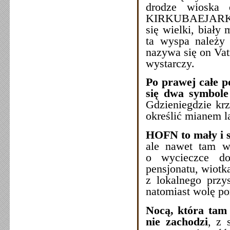
drodze wioska 
KIRKUBAEJARKLA
się wielki, biał
ta wyspa należy 
nazywa się on Vat
wystarczy.
Po prawej całe p
się dwa symbole 
Gdzieniegdzie kr
określić mianem l
HOFN to mały i s
ale nawet tam w
o wycieczce do 
pensjonatu, wiotka
z lokalnego przy
natomiast wolę po
Nocą, która tam 
nie zachodzi
, z 