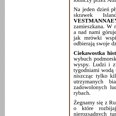
Na jeden dzień p
skrawek Isl
VESTMANNAEY
zamieszkana. W ma
a nad nami góruj
jak mrówki wspi
odbierają swoje d
Ciekawostka his
wybuch podmorski
wyspy. Ludzi i z
tygodniami wodą m
niszcząc tylko k
utrzymanych b
zadowolonych lu
rybach.
Żegnamy się z R
o które rozbija
nierozsądnych t