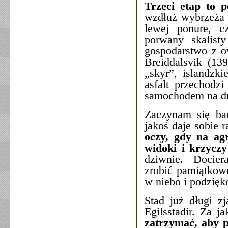
Trzeci etap to
wzdłuż wybrzeża 
lewej ponure, c
porwany skalist
gospodarstwo z o
Breiddalsvik (13
„skyr”, islandzki
asfalt przechodz
samochodem na dro
Zaczynam się ba
jakoś daje sobie 
oczy, gdy na ag
widoki i krzyczy
dziwnie. Docier
zrobić pamiątkowe
w niebo i podzięk
Stad już długi z
Egilsstadir. Za j
zatrzymać, aby p