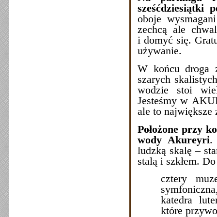
sześćdziesiątki 
oboje wysmagani
zechcą ale chwa
i domyć się. Grat
używanie.
W końcu droga za
szarych skalistyc
wodzie stoi wiel
Jesteśmy w AKURE
ale to największe 
Położone przy ko
wody Akureyri
.
ludzką skalę – st
stalą i szkłem. D
cztery muz
symfoniczna
katedra lut
które przyw