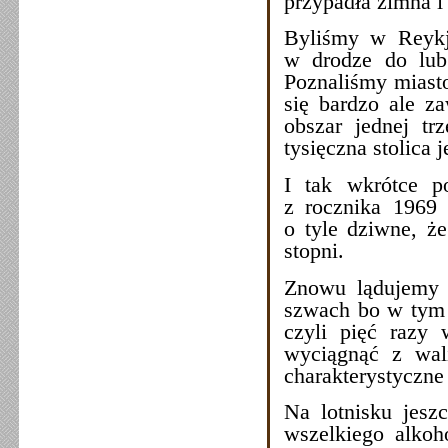
przypadła zimna i
Byliśmy w Reykj
w drodze do lub
Poznaliśmy miasto
się bardzo ale za
obszar jednej tr
tysięczna stolica 
I tak wkrótce p
z rocznika 1969 
o tyle dziwne, ż
stopni.
Znowu lądujemy 
szwach bo w tym 
czyli pięć razy 
wyciągnąć z wali
charakterystyczne
Na lotnisku jesz
wszelkiego alkoh