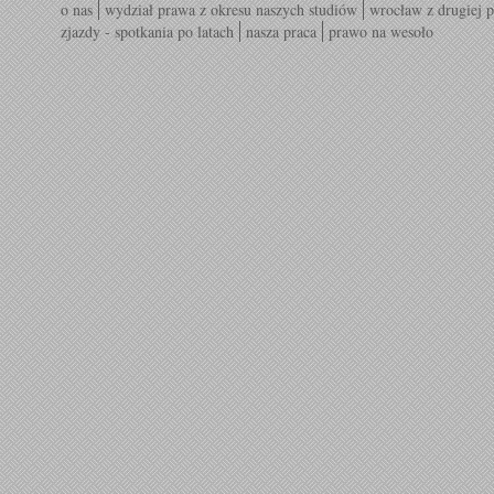
o nas
wydział prawa z okresu naszych studiów
wrocław z drugiej p
zjazdy - spotkania po latach
nasza praca
prawo na wesoło