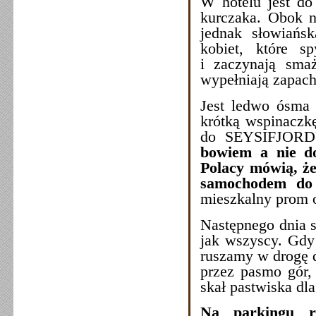
W hotelu jest do
kurczaka. Obok n
jednak słowiańs
kobiet, które s
i zaczynają smaż
wypełniają zapachy
Jest ledwo ósma 
krótką wspinaczk
do SEYSIFJORDU
bowiem a nie do
Polacy mówią, że
samochodem do 
mieszkalny pro
Następnego dnia s
jak wszyscy. Gdy
ruszamy w drogę d
przez pasmo gór,
skał pastwiska dl
Na parkingu r