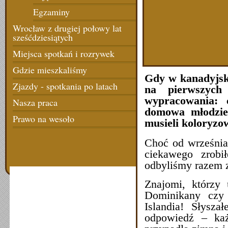
Egzaminy
Wrocław z drugiej połowy lat
sześćdziesiątych
Miejsca spotkań i rozrywek
Gdzie mieszkaliśmy
Gdy w kanadyjski
Zjazdy - spotkania po latach
na pierwszych 
wypracowania: 
Nasza praca
domowa młodzież
Prawo na wesoło
musieli koloryzo
Choć od września
ciekawego zrob
odbyliśmy razem z
Znajomi, którzy 
Dominikany czy
Islandia! Słysz
odpowiedź – ka