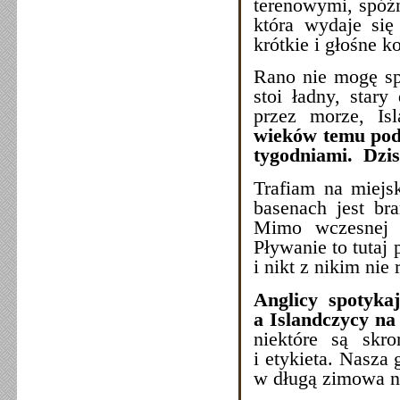
terenowymi, spóźn
która wydaje si
krótkie i głośne 
Rano nie mogę spa
stoi ładny, stary
przez morze, I
wieków temu podr
tygodniami. Dzis
Trafiam na miejs
basenach jest br
Mimo wczesnej p
Pływanie to tutaj
i nikt z nikim nie
Anglicy spotyka
a Islandczycy na
niektóre są skr
i etykieta. Nasza
w długą zimowa no