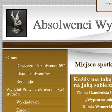
log
Absolwenci Wy
O nas
Miejsca spotk
Dlaczego "Absolwenci 69"
Lista absolwentów
Każdy ma taką
Redakcja
na jaką sobie z
Wydział Prawa z okresu naszych
Zimna i kamienista I
studiów
„Wypracowani
Wykładowcy
Karola Wronecki
Zajęcia