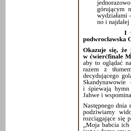
jednorazowo 
górującym n
wydziałami -
no i najdale
I 
podwrocławska 
Okazuje się, że 
w ćwierćfinale M
aby to oglądać na
razem z tłumem 
decydującego gol
Skandynawowie –
i śpiewają hymn 
Jahwe i wspomina 
Następnego dnia m
podziwiamy wido
rozciągające się
„Moja babcia ich 