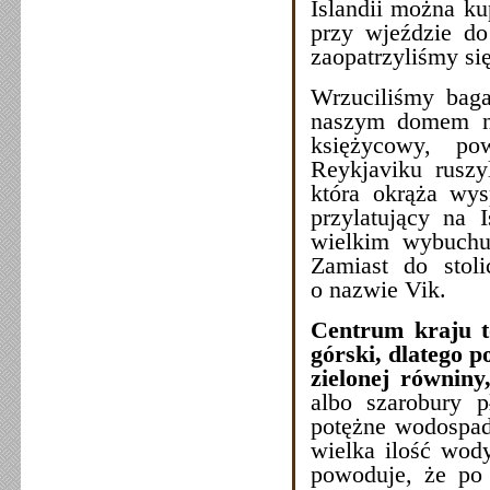
Islandii można ku
przy wjeździe do
zaopatrzyliśmy si
Wrzuciliśmy baga
naszym domem na
księżycowy, po
Reykjaviku rusz
która okrąża wy
przylatujący na 
wielkim wybuchu 
Zamiast do stol
o nazwie Vik.
Centrum kraju t
górski, dlatego 
zielonej równin
albo szarobury 
potężne wodospady
wielka ilość wody
powoduje, że po 