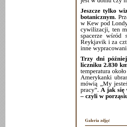
jest w domu czy ni
Jeszcze tylko wi
botanicznym
. Pr
w Kew pod Londyn
cywilizacji, ten 
spacerze wśród 
Reykjavik i za czt
inne wypracowani
Trzy dni późnie
liczniku 2.830 km
temperatura okoł
Amerykanki ubran
mówią „My jesteś
pracy”.
A jak się
– czyli w porząsi
Galeria zdjęć