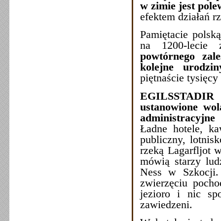
w zimie jest pole
efektem działań rz
Pamiętacie polską
na 1200-lecie 
powtórnego zale
kolejne urodzin
piętnaście tysięcy
EGILSSTADIR to
ustanowione wol
administracyjne
Ładne hotele, ka
publiczny, lotni
rzeką Lagarfljot 
mówią starzy lud
Ness w Szkocji.
zwierzęciu poch
jezioro i nic s
zawiedzeni.