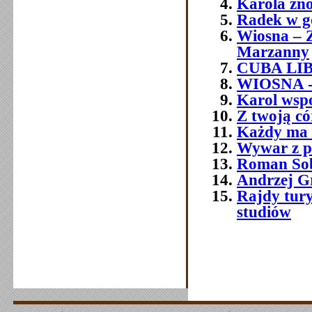
Karola zno
Radek w g
Wiosna – 
Marzanny
CUBA LI
WIOSNA 
Karol wsp
Z twoją c
Każdy ma t
Wywar z p
Roman So
Andrzej G
Rajdy tury
studiów