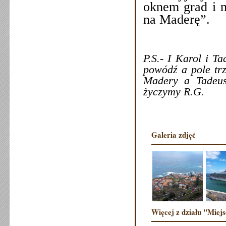
oknem grad i 
na Maderę”.
P.S.- I Karol i T
powódź a pole tr
Madery a Tadeus
życzymy
R.G.
Galeria zdjęć
Więcej z działu "Miejs