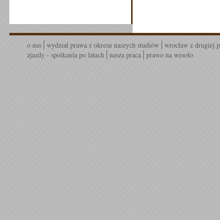
o nas
wydział prawa z okresu naszych studiów
wrocław z drugiej p
zjazdy - spotkania po latach
nasza praca
prawo na wesoło