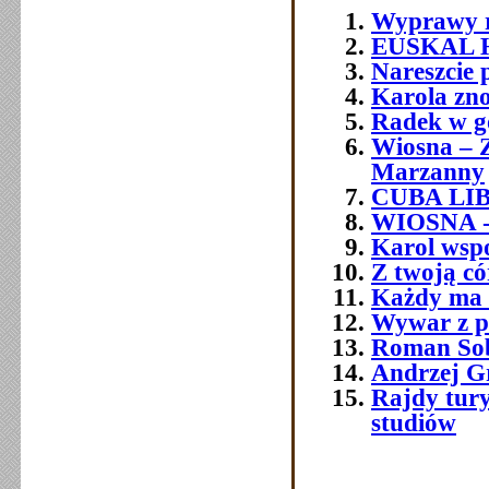
Wyprawy 
EUSKAL 
Nareszcie p
Karola zno
Radek w g
Wiosna – 
Marzanny
CUBA LI
WIOSNA 
Karol wsp
Z twoją c
Każdy ma t
Wywar z p
Roman So
Andrzej G
Rajdy tury
studiów