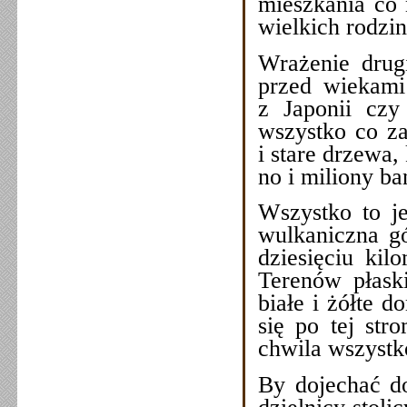
mieszkania co 
wielkich rodzi
Wrażenie drugi
przed wiekami 
z Japonii czy
wszystko co za
i stare drzewa,
no i miliony b
Wszystko to j
wulkaniczna gó
dziesięciu kil
Terenów płaski
białe i żółte 
się po tej str
chwila wszystko
By dojechać d