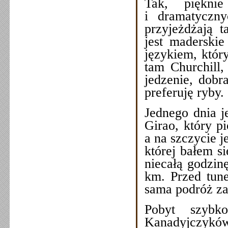
Tak, pięknie
i dramatyczn
przyjeżdżają t
jest maderskie
językiem, któr
tam Churchill,
jedzenie, dobr
preferuję ryby.
Jednego dnia j
Girao, który 
a na szczycie j
której bałem s
niecałą godzinę
km. Przed tune
sama podróż za
Pobyt szybk
Kanadyjczykó