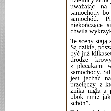
dzielnicy stoli
uważając na 
samochody bo 
samochód. P
niekończące s
chwila wykrzyk
Te sceny stają 
Są dzikie, posz
być już kilkase
drodze krowy
z plecakami w
samochody. Sil
jest jechać n
przełęczy, z k
znika mgła a 
obok mnie jak
schön”.