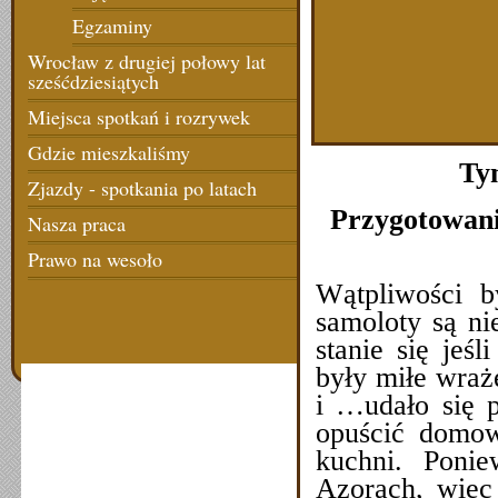
Egzaminy
Wrocław z drugiej połowy lat
sześćdziesiątych
Miejsca spotkań i rozrywek
Gdzie mieszkaliśmy
Ty
Zjazdy - spotkania po latach
Przygotowani
Nasza praca
Prawo na wesoło
Wątpliwości b
samoloty są ni
stanie się jeś
były miłe wraż
i …udało się 
opuścić domow
kuchni. Poni
Azorach, więc