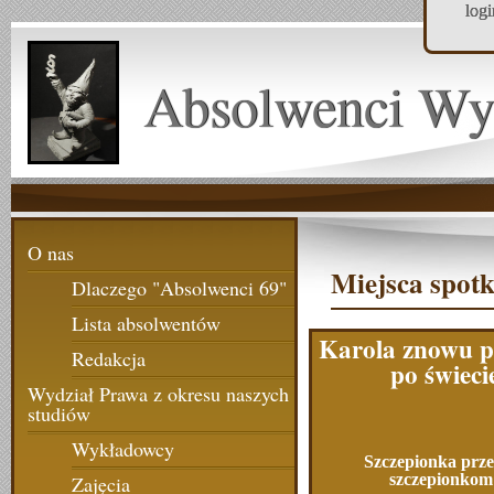
log
Absolwenci Wy
O nas
Miejsca spotk
Dlaczego "Absolwenci 69"
Lista absolwentów
Karola znowu p
Redakcja
po świeci
Wydział Prawa z okresu naszych
studiów
Wykładowcy
Szczepionka prz
szczepionkom
Zajęcia