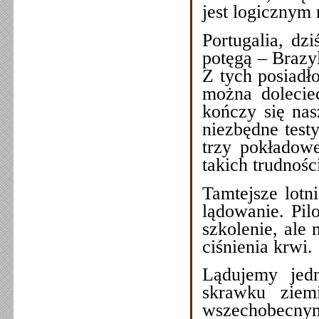
jest logicznym
Portugalia, dzi
potęgą – Brazy
Z tych posiadł
można dolecie
kończy się nas
niezbędne test
trzy pokładowe
takich trudnośc
Tamtejsze lotni
lądowanie. Pilo
szkolenie, ale
ciśnienia krwi.
Lądujemy jed
skrawku ziem
wszechobecny