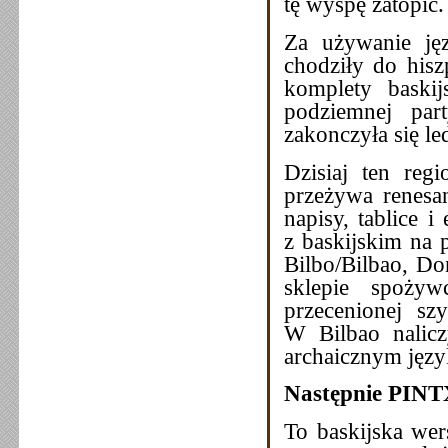
tę wyspę zatopić.
Za używanie jęz
chodziły do hisz
komplety baskij
podziemnej part
zakonczyła się le
Dzisiaj ten reg
przeżywa renesan
napisy, tablice 
z baskijskim na 
Bilbo/Bilbao, Do
sklepie spoży
przecenionej sz
W Bilbao nalicz
archaicznym języ
Następnie PINTX
To baskijska wer