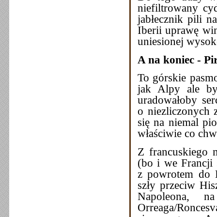
niefiltrowany cy
jabłecznik pili 
Iberii uprawę wi
uniesionej wysok
A na koniec - Pi
To górskie pasmo 
jak Alpy ale b
uradowałoby ser
o niezliczonych 
się na niemal pi
właściwie co chwi
Z francuskiego m
(bo i we Francji
z powrotem do H
szły przeciw His
Napoleona, na
Orreaga/Roncesva