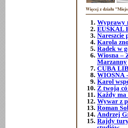
Więcej z działu "Miejs
Wyprawy 
EUSKAL 
Nareszcie p
Karola zno
Radek w g
Wiosna – 
Marzanny
CUBA LI
WIOSNA 
Karol wsp
Z twoją c
Każdy ma t
Wywar z p
Roman So
Andrzej G
Rajdy tury
studiów