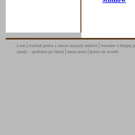
o nas
wydział prawa z okresu naszych studiów
wrocław z drugiej p
zjazdy - spotkania po latach
nasza praca
prawo na wesoło