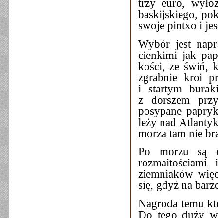
trzy euro, wyło
baskijskiego, po
swoje pintxo i je
Wybór jest napr
cienkimi jak pap
kości, ze świń, 
zgrabnie kroi 
i startym burak
z dorszem przyk
posypane papryk
leży nad Atlanty
morza tam nie br
Po morzu są ob
rozmaitościami
ziemniaków więce
się, gdyż na barz
Nagroda temu kto 
Do tego duży wy