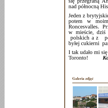
się przegraną A
nad północną His
Jeden z brytyjskic
potem w moim 
Roncesvalles. Prz
w mieście, dziś
polskich a z p
byłej cukierni p
I tak udało mi si
Toronto!
Ka
Galeria zdjęć