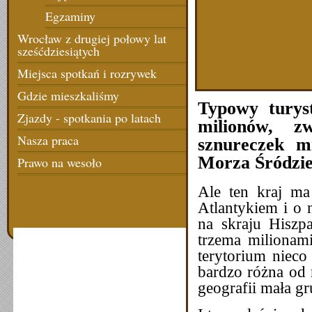
Egzaminy
Wrocław z drugiej połowy lat
sześćdziesiątych
Miejsca spotkań i rozrywek
Gdzie mieszkaliśmy
Typowy turyst
Zjazdy - spotkania po latach
milionów, z
Nasza praca
sznureczek m
Morza Śródzie
Prawo na wesoło
Ale ten kraj ma
Atlantykiem i o 
na skraju Hiszpa
trzema milionam
terytorium nieco
bardzo różna od 
geografii mała g