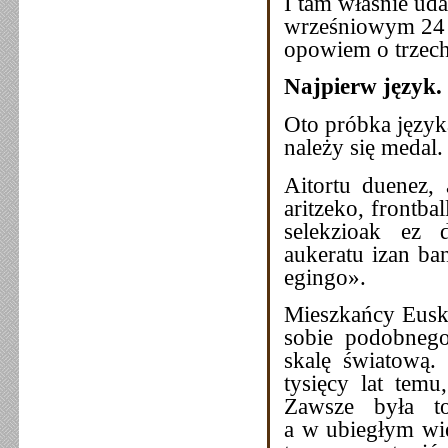
I tam właśnie ud
wrześniowym 24 z
opowiem o trzech
Najpierw język.
Oto próbka języka
należy się medal.
Aitortu duenez,
aritzeko, frontba
selekzioak ez 
aukeratu izan ba
egingo».
Mieszkańcy Euska
sobie podobnego
skalę światową.
tysięcy lat temu
Zawsze była t
a w ubiegłym wi