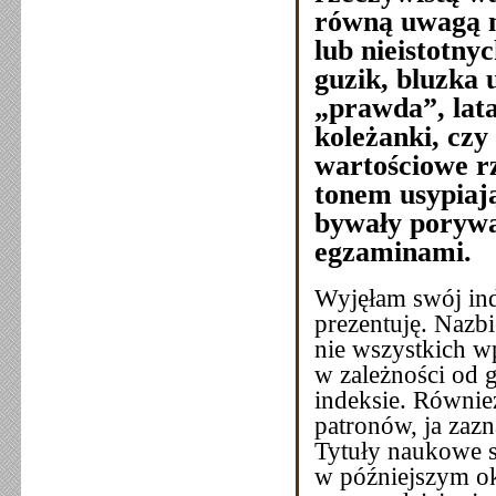
równą uwagą mo
lub nieistotny
guzik, bluzka 
„prawda”, lat
koleżanki, czy
wartościowe r
tonem usypiają
bywały porywa
egzaminami.
Wyjęłam swój ind
prezentuję. Nazb
nie wszystkich w
w zależności od 
indeksie. Równie
patronów, ja zaz
Tytuły naukowe s
w późniejszym ok