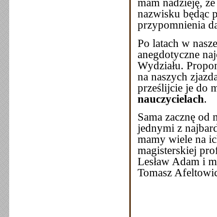
mam nadzieję, że
nazwisku będąc p
przypomnienia da
Po latach w nasz
anegdotyczne naj
Wydziału. Propo
na naszych zjazda
prześlijcie je do
nauczycielach
.
Sama zacznę od m
jednymi z najbar
mamy wiele na ic
magisterskiej pro
Lesław Adam i mó
Tomasz Afeltowic