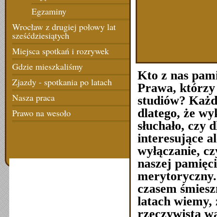
Egzaminy
Wrocław z drugiej połowy lat
sześćdziesiątych
Miejsca spotkań i rozrywek
Gdzie mieszkaliśmy
Kto z nas pam
Zjazdy - spotkania po latach
Prawa, którzy 
Nasza praca
studiów? Każd
dlatego, że wy
Prawo na wesoło
słuchało, czy d
interesujące a
wyłączanie, czy
naszej pamięci
merytoryczny.
czasem śmieszn
latach wiemy, 
rzeczywistą w