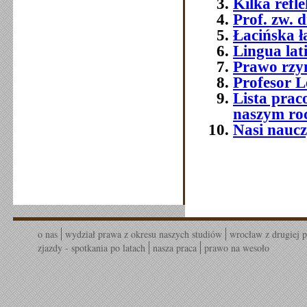
Kilka refle
Prof. zw. 
Łacińska 
Lingua lat
Prawo rzym
Profesor 
Lista prac
naszym ro
Nasi naucz
o nas
wydział prawa z okresu naszych studiów
wrocław z drugiej p
zjazdy - spotkania po latach
nasza praca
prawo na wesoło