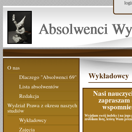
log
Absolwenci Wy
O nas
Wykładowcy
Dlaczego "Absolwenci 69"
Lista absolwentów
Nasi nauczyci
Redakcja
zapraszam
wspomnie
Wydział Prawa z okresu naszych
studiów
Wyjęłam swój indeks i na jego
Wykładowcy
zrobiłam listę, którą Wam prez
Zajęcia