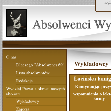
log
Absolwenci Wy
O nas
Wykładowcy
Dlaczego "Absolwenci 69"
Lista absolwentów
Łacińska łami
Redakcja
Kontynuując przy
Wydział Prawa z okresu naszych
studiów
wspomnienia o lekt
łaciny
Wykładowcy
Zajęcia