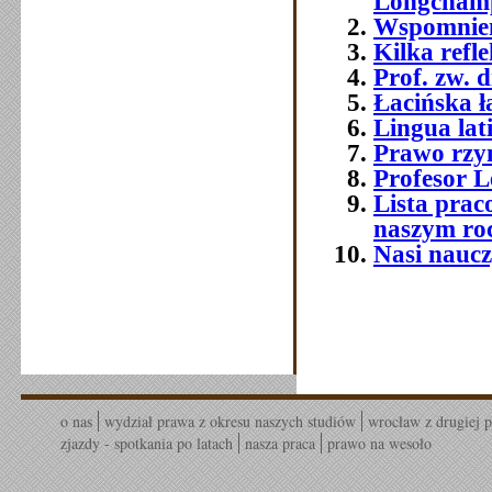
Longchamp
Wspomnieni
Kilka refle
Prof. zw. 
Łacińska 
Lingua lat
Prawo rzym
Profesor 
Lista prac
naszym ro
Nasi naucz
o nas
wydział prawa z okresu naszych studiów
wrocław z drugiej p
zjazdy - spotkania po latach
nasza praca
prawo na wesoło