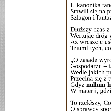
U kanonika tan
Stawili się na 
Szlagon i fan
Dłuższy czas z
Wertując dróg w
Aż wreszcie us
Triumf tych, co
„O zasadę wyro
Gospodarzu – t
Wedle jakich p
Przecina się z 
Gdyż
nullum h
W materii, gdz
To rzekłszy, Co
O sprawcy spor