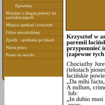
Egzaminy
Wrocław z drugiej połowy lat
sześćdziesiątych
Miejsca spotkań i rozrywek
Gdzie mieszkaliśmy
Krzysztof w ar
Zjazdy - spotkania po latach
paremii łacińs
Nasza praca
przypomnieć i
(zapewne tych 
Prawo na wesoło
Chociażby Jure
(tekstach piose
łacińskie powie
„Da mihi facta,
A nullum, crime
lub:
„In dubio musi
oraz: