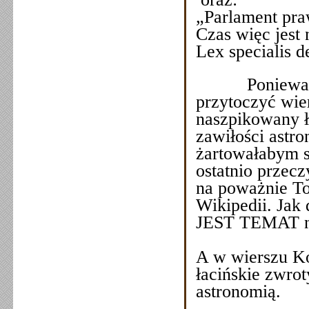
„Parlament pr
Czas więc jest 
Lex specialis d
Ponieważ
przytoczyć wie
naszpikowany ł
zawiłości astr
żartowałabym so
ostatnio przecz
na poważnie To
Wikipedii. Jak
JEST TEMAT n
A w wierszu Ko
łacińskie zwrot
astronomią.