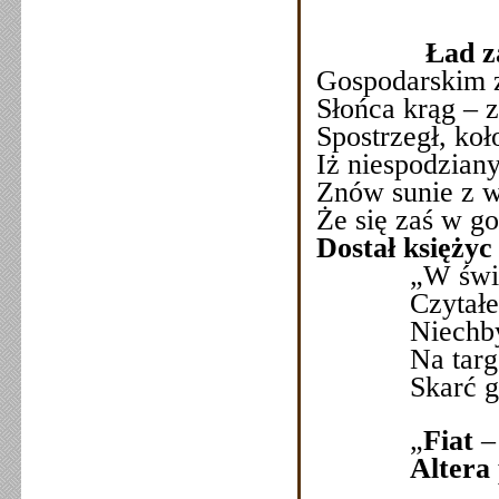
Ład zaw
Gospodarskim 
Słońca krąg – 
Spostrzegł, koł
Iż niespodzian
Znów sunie z w
Że się zaś w g
Dostał księży
„W świątek c
Czytałeś w p
Niechby drog
Na targ do 
Skarć go prz
„
Fiat
–
Altera