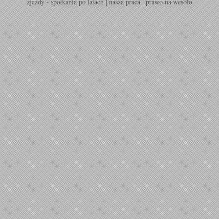
zjazdy - spotkania po latach
nasza praca
prawo na wesoło