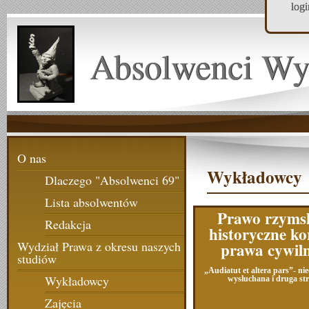
log
Absolwenci Wy
O nas
Wykładowcy
Dlaczego "Absolwenci 69"
Lista absolwentów
Prawo rzymsk
Redakcja
historyczne ko
prawa cywil
Wydział Prawa z okresu naszych
studiów
„Audiatut et altera pars”- ni
Wykładowcy
wysłuchana i druga st
Zajęcia