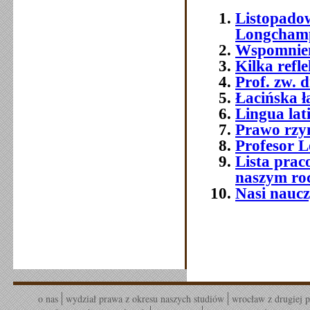
Listopadow
Longchamp
Wspomnieni
Kilka refle
Prof. zw. 
Łacińska 
Lingua lat
Prawo rzym
Profesor 
Lista prac
naszym ro
Nasi naucz
o nas
wydział prawa z okresu naszych studiów
wrocław z drugiej p