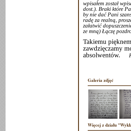
wpisałem został wpis
dost.). Braki które P
by nie dać Pani szan
radę za realną, prosz
załatwić dopuszczenie
ze mną) Łączę pozdr
Takiemu pięknem
zawdzięczamy moż
absolwentów.
Galeria zdjęć
Więcej z działu "Wykł