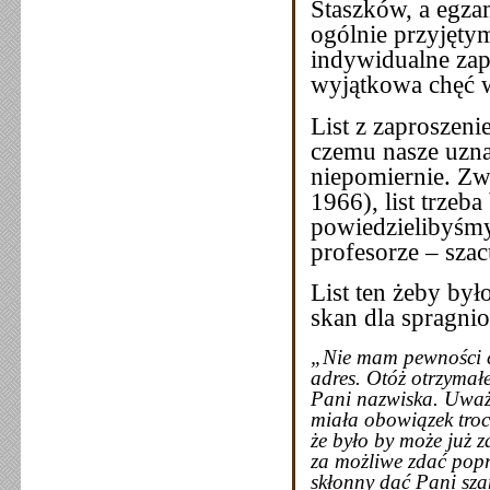
Staszków, a egza
ogólnie przyjęty
indywidualne zap
wyjątkowa chęć w
List z zaproszen
czemu nasze uzn
niepomiernie. Zw
1966), list trzeba
powiedzielibyśmy
profesorze – szac
List ten żeby był
skan dla spragnio
„Nie mam pewności cz
adres. Otóż otrzymał
Pani nazwiska. Uważa
miała obowiązek troc
że było by może już 
za możliwe zdać popr
skłonny dać Pani sza