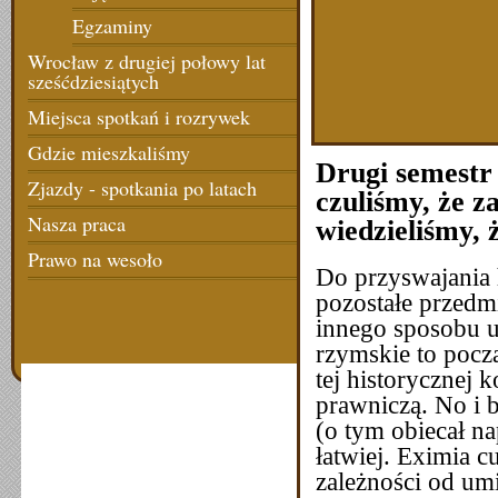
Egzaminy
Wrocław z drugiej połowy lat
sześćdziesiątych
Miejsca spotkań i rozrywek
Gdzie mieszkaliśmy
Drugi semestr
Zjazdy - spotkania po latach
czuliśmy, że z
Nasza praca
wiedzieliśmy, ż
Prawo na wesoło
Do przyswajania 
pozostałe przedm
innego sposobu uc
rzymskie to począ
tej historycznej 
prawniczą. No i b
(o tym obiecał na
łatwiej. Eximia cu
zależności od umi