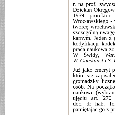
r. na prof. zwyc
Dziekan Okręgowe
1959 prorektor
Wrocławskiego -
twórcę wrocławski
szczególną uwagę 
karnym. Jeden z 
kodyfikacji kode
praca naukowa zos
W Świdy,
War
W. Gutekunst i S.
Już jako emeryt p
które się zapisał
gromadziły liczn
osób. Na początk
naukowe (wybrane
ujęciu art. 270
doc. dr hab. To
pamiętając go z p