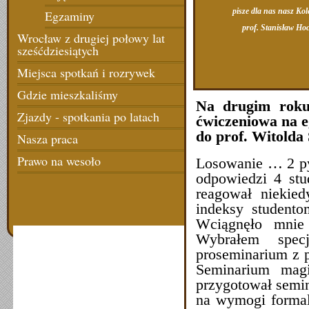
pisze dla nas nasz Kol
Egzaminy
prof. Stanisław Ho
Wrocław z drugiej połowy lat
sześćdziesiątych
Miejsca spotkań i rozrywek
Gdzie mieszkaliśmy
Na drugim roku
Zjazdy - spotkania po latach
ćwiczeniowa na e
do prof. Witolda
Nasza praca
Prawo na wesoło
Losowanie … 2 pyt
odpowiedzi 4 stud
reagował niekie
indeksy studento
Wciągnęło mnie 
Wybrałem specj
proseminarium z 
Seminarium magi
przygotował semin
na wymogi formal