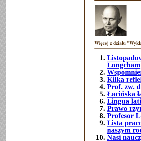
Więcej z działu "Wykł
Listopadow
Longchamp
Wspomnieni
Kilka refle
Prof. zw. 
Łacińska 
Lingua lat
Prawo rzym
Profesor 
Lista prac
naszym ro
Nasi naucz