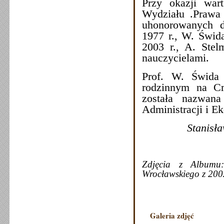
Przy okazji war
Wydziału .Prawa 
uhonorowanych d
1977 r., W. Świda
2003 r., A. Stel
nauczycielami.
Prof. W. Świda
rodzinnym na Cm
została nazwan
Administracji i E
Stanisław
Zdjęcia z Albumu:
Wrocławskiego z 200
Galeria zdjęć