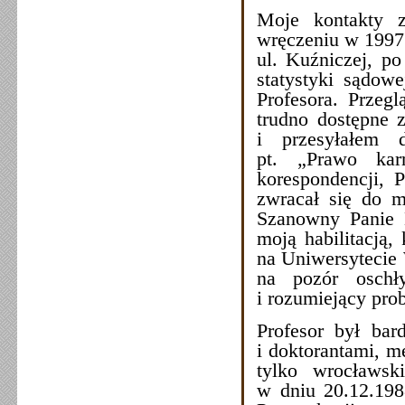
Moje kontakty 
wręczeniu w 1997 
ul. Kuźniczej, p
statystyki sądow
Profesora. Przegl
trudno dostępne
i przesyłałem 
pt. „Prawo kar
korespondencji, P
zwracał się do 
Szanowny Panie D
moją habilitacją,
na Uniwersytecie
na pozór oschły
i rozumiejący pro
Profesor był ba
i doktorantami, m
tylko wrocławsk
w dniu 20.12.1988