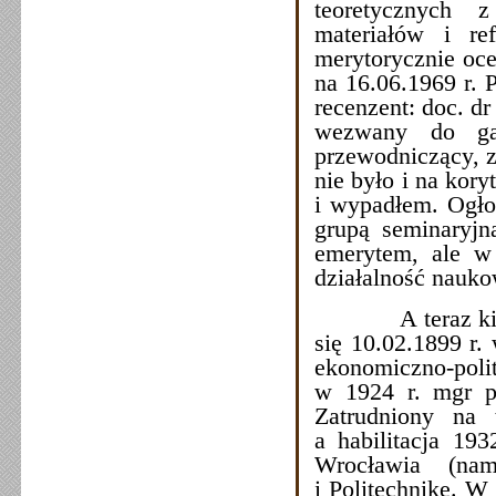
teoretycznych 
materiałów i re
merytorycznie oce
na 16.06.1969 r. 
recenzent: doc. d
wezwany do gab
przewodniczący, z
nie było i na kor
i wypadłem. Ogło
grupą seminaryjn
emerytem, ale w
działalność nauk
A teraz kilka in
się 10.02.1899 r
ekonomiczno-pol
w 1924 r. mgr p
Zatrudniony na 
a habilitacja 19
Wrocławia (na
i Politechnikę. W