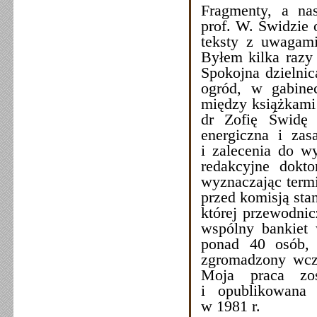
Fragmenty, a na
prof. W. Świdzie 
teksty z uwagami
Byłem kilka razy
Spokojna dzielnic
ogród, w gabinec
między książkami 
dr Zofię Świdę 
energiczna i zas
i zalecenia do wy
redakcyjne dokt
wyznaczając termi
przed komisją stan
której przewodnic
wspólny bankiet
ponad 40 osób, 
zgromadzony wcze
Moja praca zos
i opublikowana
w 1981 r.