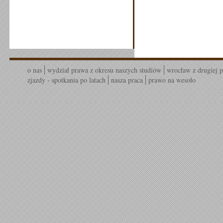
o nas
wydział prawa z okresu naszych studiów
wrocław z drugiej p
zjazdy - spotkania po latach
nasza praca
prawo na wesoło