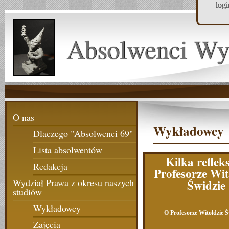
log
Absolwenci Wy
O nas
Wykładowcy
Dlaczego "Absolwenci 69"
Lista absolwentów
Kilka refleks
Redakcja
Profesorze Wit
Świdzie
Wydział Prawa z okresu naszych
studiów
Wykładowcy
O Profesorze Witoldzie Ś
Zajęcia