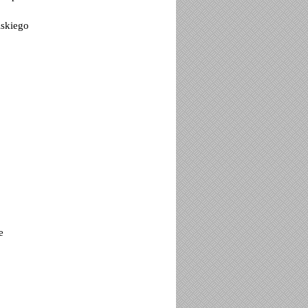
lskiego
e