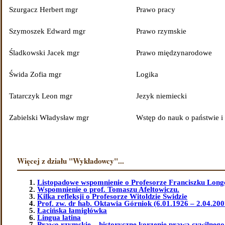
Szurgacz Herbert mgr
Prawo pracy
Szymoszek Edward mgr
Prawo rzymskie
Śladkowski Jacek mgr
Prawo międzynarodowe
Świda Zofia mgr
Logika
Tatarczyk Leon mgr
Jezyk niemiecki
Zabielski Władysław mgr
Wstęp do nauk o państwie i
Więcej z działu "Wykładowcy"...
Listopadowe wspomnienie o Profesorze Franciszku Long
Wspomnienie o prof. Tomaszu Afeltowiczu.
Kilka refleksji o Profesorze Witoldzie Świdzie
Prof. zw. dr hab. Oktawia Górniok (6.01.1926 – 2.04.200
Łacińska łamigłówka
Lingua latina
Prawo rzymskie – historyczne korzenie prawa cywilnego