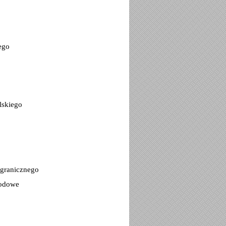
ego
lskiego
granicznego
rodowe