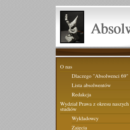
Absol
O nas
Dlaczego "Absolwenci 69"
Lista absolwentów
Redakcja
Wydział Prawa z okresu naszych
studiów
Wykładowcy
Zajęcia