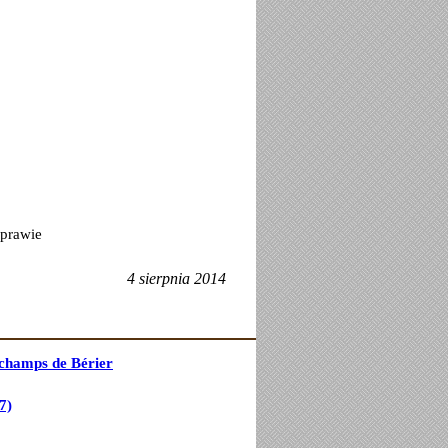
 prawie
4 sierpnia 2014
champs de Bérier
7)