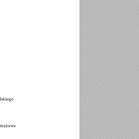
e
lskiego
itrażowe