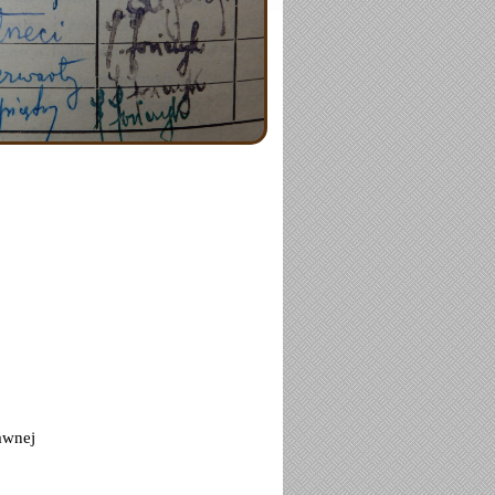
awnej