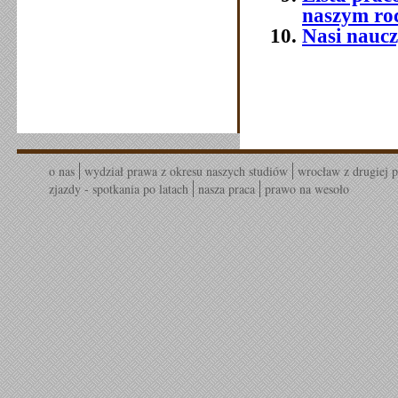
naszym ro
Nasi naucz
o nas
wydział prawa z okresu naszych studiów
wrocław z drugiej p
zjazdy - spotkania po latach
nasza praca
prawo na wesoło