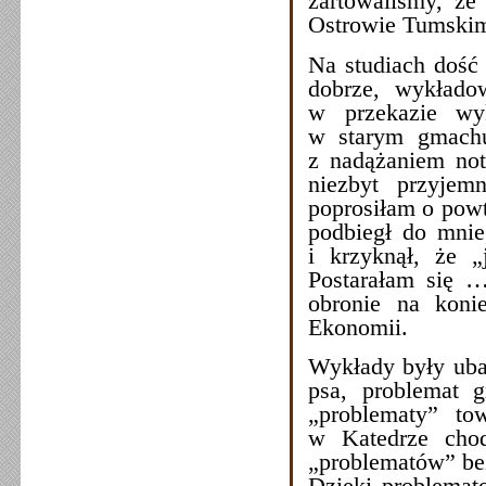
żartowaliśmy, że
Ostrowie Tumskim
Na studiach dość 
dobrze, wykładow
w przekazie wyk
w starym gmachu
z nadążaniem not
niezbyt przyjem
poprosiłam o powtó
podbiegł do mnie
i krzyknął, że 
Postarałam się …
obronie na koni
Ekonomii.
Wykłady były uba
psa, problemat g
„problematy” to
w Katedrze chod
„problematów” bez
Dzięki problemat