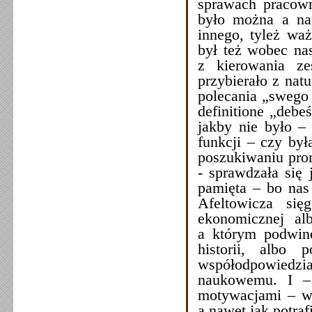
sprawach pracown
było można a naw
innego, tyleż wa
był też wobec nas
z kierowania ze
przybierało z nat
polecania „swego 
definitione „debeś
jakby nie było – 
funkcji – czy był
poszukiwaniu pro
- sprawdzała się
pamięta – bo nas 
Afeltowicza si
ekonomicznej al
a którym podwinę
historii, albo
współodpowiedzia
naukowemu. I – 
motywacjami – war
a nawet jak potra