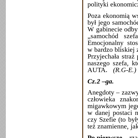
polityki ekonomi
Poza ekonomią wsz
był jego samochód
W gabinecie odbyw
„samochód szefa
Emocjonalny sto
w bardzo bliskiej 
Przyjechała straż
naszego szefa, kt
AUTA.
(R.G-E.)
Cz.2 –ga.
Anegdoty – zazwy
człowieka znako
migawkowym jego 
w danej postaci n
czy Szefie (to by
też znamienne, ja
Po pierwsze
– rza