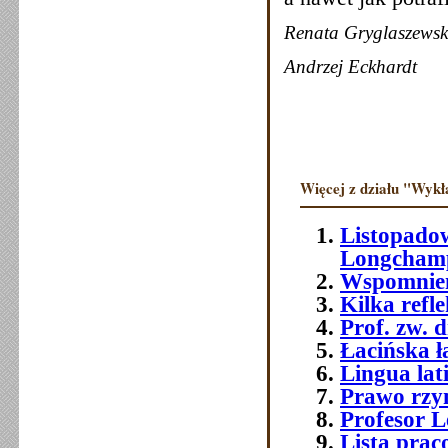
Renata Gryglaszewsk
Andrzej Eckhardt
Więcej z działu "Wykł
Listopadow
Longchamp
Wspomnieni
Kilka refle
Prof. zw. 
Łacińska 
Lingua lat
Prawo rzym
Profesor 
Lista prac