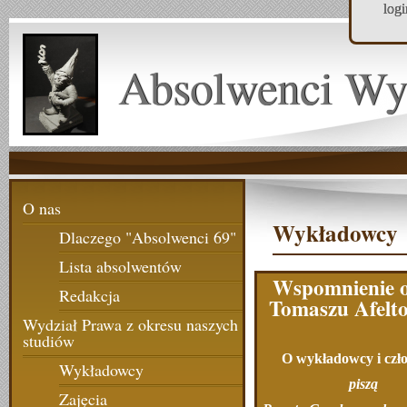
log
Absolwenci Wy
O nas
Wykładowcy
Dlaczego "Absolwenci 69"
Lista absolwentów
Wspomnienie o
Redakcja
Tomaszu Afelto
Wydział Prawa z okresu naszych
studiów
O wykładowcy i czł
Wykładowcy
piszą
Zajęcia