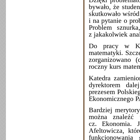
bywało, że studen
skutkowało wśród 
i na pytanie o pr
Problem sznurka,
z jakakolwiek ana
Do pracy w Kat
matematyki. Szcz
zorganizowano (c
roczny kurs matem
Katedra zamienio
dyrektorem dale
prezesem Polskie
Ekonomicznego 
Bardziej merytor
można znaleźć 
cz. Ekonomia. J
Afeltowicza, któ
funkcjonowania 