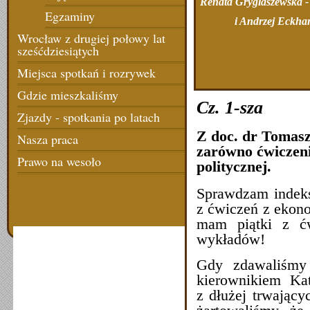
Renata Gryglaszewska -
Egzaminy
i Andrzej Eckhar
Wrocław z drugiej połowy lat
sześćdziesiątych
Miejsca spotkań i rozrywek
Gdzie mieszkaliśmy
Cz. 1-sza
Zjazdy - spotkania po latach
Z doc. dr Tomas
Nasza praca
zarówno ćwiczeni
Prawo na wesoło
politycznej.
Sprawdzam indeks
z ćwiczeń z ekono
mam piątki z ć
wykładów!
Gdy zdawaliśmy
kierownikiem Ka
z dłużej trwając