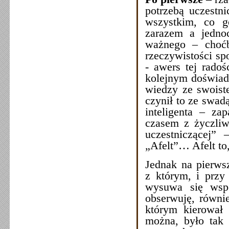
potrzebą uczestn
wszystkim, co g
zarazem a jednoc
ważnego – choćb
rzeczywistości sp
- awers tej radoś
kolejnym doświad
wiedzy ze swoiste
czynił to ze swad
inteligenta – z
czasem z życzliw
uczestniczącej”
„Afelt”… Afelt t
Jednak na pierws
z którym, i przy
wysuwa się wspo
obserwuję, równi
którym kierował 
można, było tak 