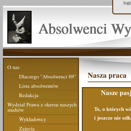
log
Absolwenci Wy
O nas
Nasza praca
Dlaczego "Absolwenci 69"
Lista absolwentów
Nasze pas
Redakcja
Wydział Prawa z okresu naszych
Te, o których w
studiów
i jeszcze nie od
Wykładowcy
Zajęcia