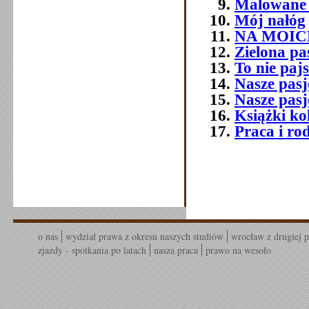
Malowane 
Mój nałóg
NA MOIC
Zielona pa
To nie paj
Nasze pasj
Nasze pasj
Książki ko
Praca i ro
o nas
wydział prawa z okresu naszych studiów
wrocław z drugiej p
zjazdy - spotkania po latach
nasza praca
prawo na wesoło