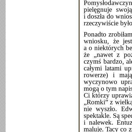
Pomysłodawczynią
pielęgnuje swoj
i doszła do wnios
rzeczywiście było
Ponadto zrobiłam
wniosku, że jes
a o niektórych b
że „nawet z pozo
czymś bardzo, a
całymi latami up
rowerze) i mają
wyczynowo upraw
mogą o tym napis
Ci którzy uprawi
„Romki” z wielką 
nie wyszło. Edw
spektakle. Są sp
i nalewek. Entuz
maluje. Tacy co z