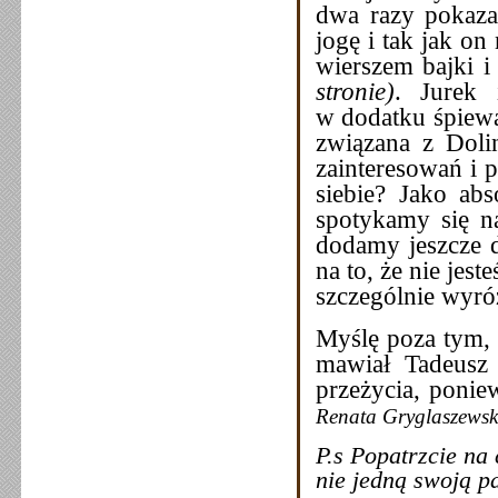
dwa razy pokazał
jogę i tak jak on 
wierszem bajki i
stronie)
. Jurek 
w dodatku śpiewa
związana z Dolin
zainteresowań i 
siebie? Jako abs
spotykamy się na
dodamy jeszcze d
na to, że nie jes
szczególnie wyró
Myślę poza tym, ż
mawiał Tadeusz 
przeżycia, pon
Renata Gryglaszews
P.s Popatrzcie na
nie jedną swoją pa