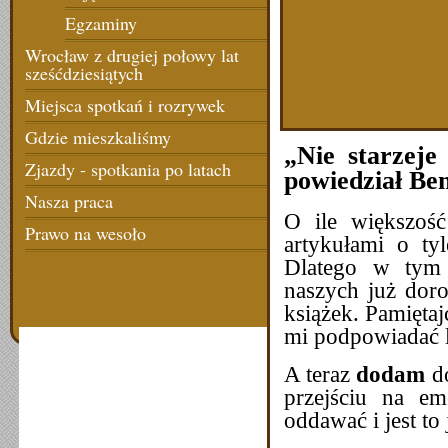
Egzaminy
Wrocław z drugiej połowy lat
sześćdziesiątych
Miejsca spotkań i rozrywek
Gdzie mieszkaliśmy
„Nie starzeje
Zjazdy - spotkania po latach
powiedział Be
Nasza praca
O ile większość
Prawo na wesoło
artykułami o ty
Dlatego w tym 
naszych już doro
książek. Pamiętaj
mi podpowiadać l
A teraz
dodam
d
przejściu na e
oddawać i jest to