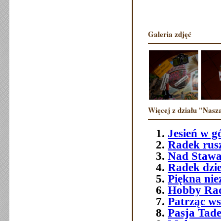
Galeria zdjęć
Więcej z działu "Nasza
Jesień w g
Radek rusz
Nad Stawa
Radek dzie
Piękna ni
Hobby Ra
Patrząc ws
Pasja Tad