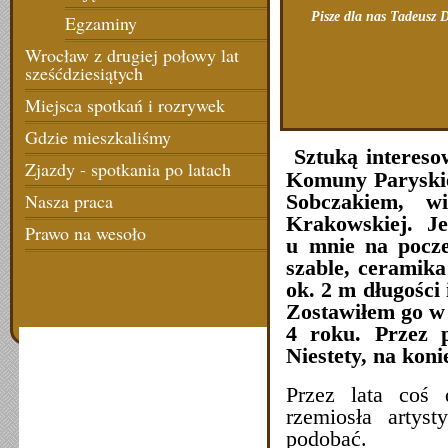
Pisze dla nas Tadeusz 
Egzaminy
Wrocław z drugiej połowy lat
sześćdziesiątych
Miejsca spotkań i rozrywek
Gdzie mieszkaliśmy
Sztuką interes
Zjazdy - spotkania po latach
Komuny Paryskie
Sobczakiem, w
Nasza praca
Krakowskiej. Je
Prawo na wesoło
u mnie na pocze
szable, ceramika
ok. 2 m długości
Zostawiłem go w
4 roku. Przez p
Niestety, na koni
Przez lata coś 
rzemiosła artys
podobać.