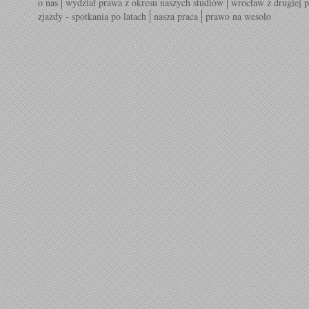
o nas
wydział prawa z okresu naszych studiów
wrocław z drugiej p
zjazdy - spotkania po latach
nasza praca
prawo na wesoło