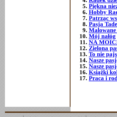
Radek dzie
Piękna ni
Hobby Ra
Patrząc ws
Pasja Tad
Malowane 
Mój nałóg
NA MOIC
Zielona pa
To nie paj
Nasze pasj
Nasze pasj
Książki ko
Praca i ro