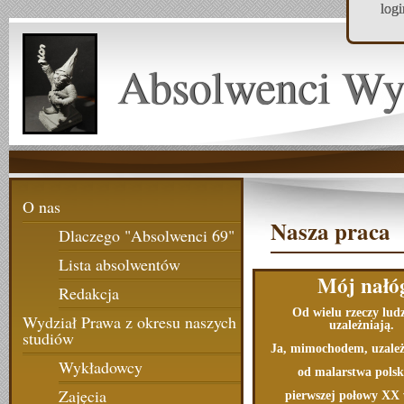
log
Absolwenci Wy
O nas
Nasza praca
Dlaczego "Absolwenci 69"
Lista absolwentów
Mój nałó
Redakcja
Od wielu rzeczy ludz
Wydział Prawa z okresu naszych
uzależniają.
studiów
Ja, mimochodem, uzależ
Wykładowcy
od malarstwa polsk
Zajęcia
pierwszej połowy XX 