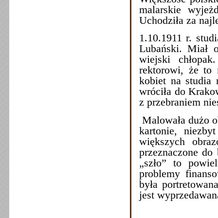
malarskie wyje
Uchodziła za najle
1.10.1911 r. stu
Lubański. Miał 
wiejski chłopak
rektorowi, że to
kobiet na studia
wróciła do Krakow
z przebraniem ni
Malowała dużo ob
kartonie, niezb
większych obraz
przeznaczone do b
„szło” to powiel
problemy finanso
była portretowana
jest wyprzedawan