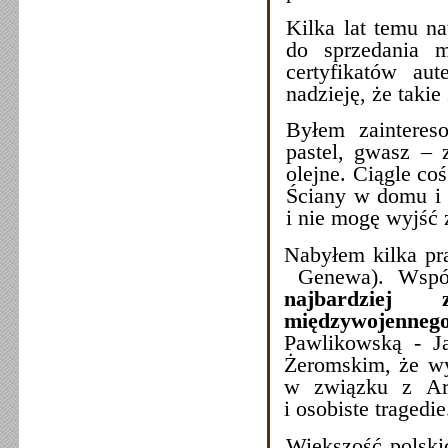
Kilka lat temu na
do sprzedania 
certyfikatów au
nadzieję, że takie 
Byłem zainteres
pastel, gwasz – 
olejne. Ciągle co
Ściany w domu i w
i nie mogę wyjść 
Nabyłem kilka p
Genewa). Wspól
najbardziej 
międzywojennego
Pawlikowską - J
Żeromskim, że wy
w związku z Ark
i osobiste tragedi
Większość polski