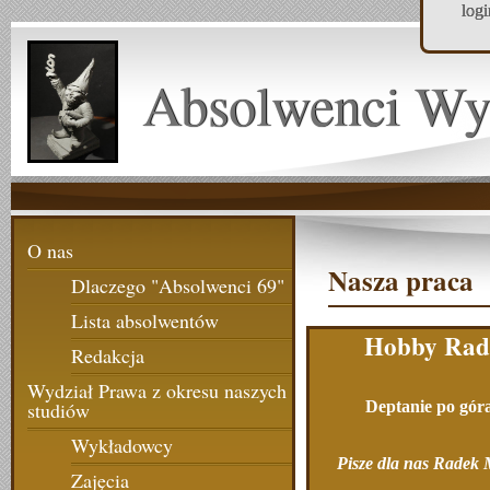
log
Absolwenci Wy
O nas
Nasza praca
Dlaczego "Absolwenci 69"
Lista absolwentów
Hobby Rad
Redakcja
Wydział Prawa z okresu naszych
D
eptanie po gór
studiów
Wykładowcy
Pisze dla nas Radek
Zajęcia