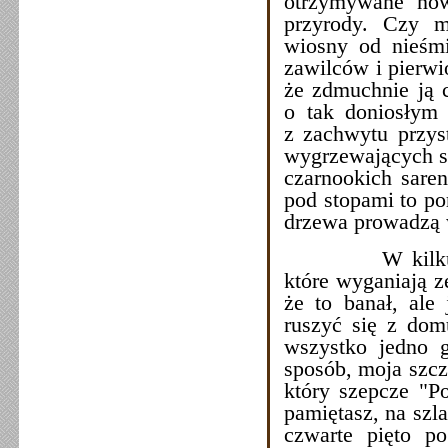
otrzymywane nowe
przyrody. Czy m
wiosny od nieśmi
zawilców i pierwi
że zdmuchnie ją c
o tak doniosłym
z zachwytu przys
wygrzewających s
czarnookich sare
pod stopami to por
drzewa prowadzą 
W kilku zdani
które wyganiają z
że to banał, ale 
ruszyć się z domu
wszystko jedno g
sposób, moja szcz
który szepcze "P
pamiętasz, na szl
czwarte pięto p