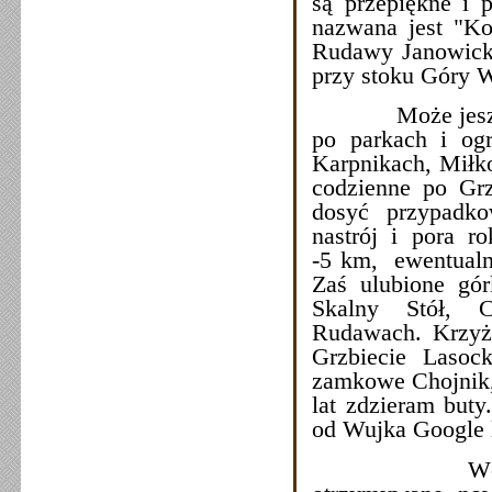
są przepiękne i p
nazwana jest "Ko
Rudawy Janowicki
przy stoku Góry 
Może jeszcze ty
po parkach i og
Karpnikach, Miłko
codzienne po Gr
dosyć przypadko
nastrój i pora r
-5 km, ewentualn
Zaś ulubione gór
Skalny Stół, 
Rudawach. Krzyżn
Grzbiecie Laso
zamkowe Chojnik,
lat zdzieram buty
od Wujka Google l
Wędrówki i s