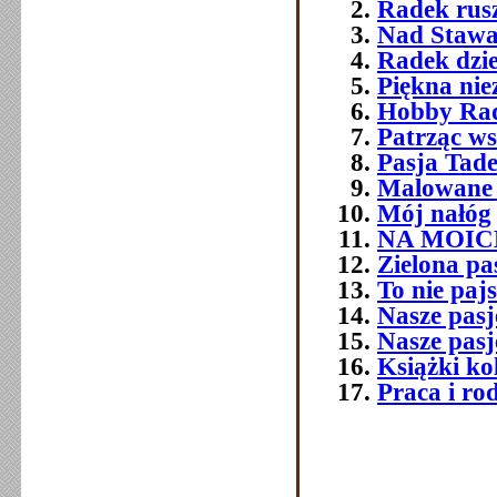
Radek rusz
Nad Stawa
Radek dzie
Piękna ni
Hobby Ra
Patrząc ws
Pasja Tad
Malowane 
Mój nałóg
NA MOIC
Zielona pa
To nie paj
Nasze pasj
Nasze pasj
Książki ko
Praca i ro