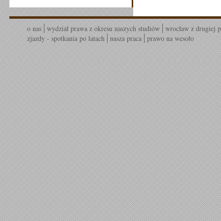
o nas
wydział prawa z okresu naszych studiów
wrocław z drugiej p
zjazdy - spotkania po latach
nasza praca
prawo na wesoło