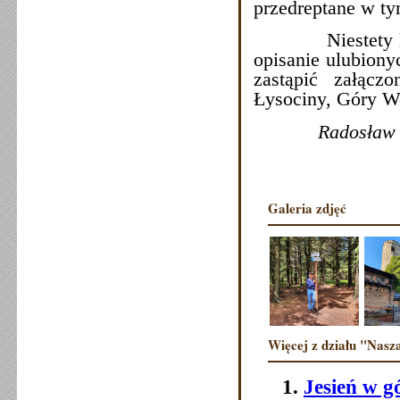
przedreptane w ty
Niestety limit 
opisanie ulubiony
zastąpić załącz
Łysociny, Góry W
Radosław
Galeria zdjęć
Więcej z działu "Nasza
Jesień w g