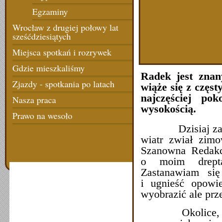
Egzaminy
Wrocław z drugiej połowy lat
sześćdziesiątych
Miejsca spotkań i rozrywek
Gdzie mieszkaliśmy
Radek jest zna
Zjazdy - spotkania po latach
wiąże się z częst
najczęściej po
Nasza praca
wysokością.
Prawo na wesoło
Dzisiaj za okn
wiatr zwiał zimo
Szanowna Redakcj
o moim drepta
Zastanawiam się
i ugnieść opowi
wyobrazić ale prz
Okolice, do któ