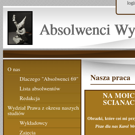
log
Absolwenci Wy
O nas
Nasza praca
Dlaczego "Absolwenci 69"
Lista absolwentów
NA MOI
Redakcja
SCIANA
Wydział Prawa z okresu naszych
studiów
Obrazki, które coś mi pr
Wykładowcy
Pisze dla nas Karol W
Zajęcia