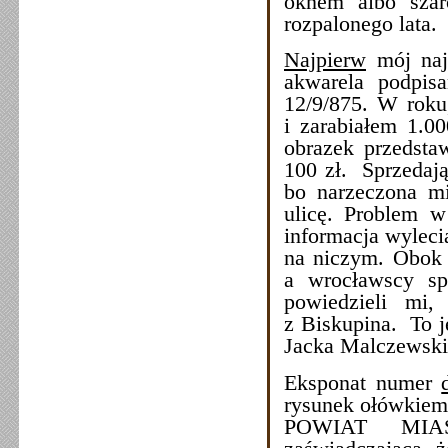
oknem albo szar
rozpalonego lata.
Najpierw
mój najs
akwarela podp
12/9/875. W roku
i zarabiałem 1.00
obrazek przedstaw
100 zł. Sprzedają
bo narzeczona mi
ulicę. Problem 
informacja wylecia
na niczym. Obok t
a wrocławscy sp
powiedzieli mi
z Biskupina. To j
Jacka Malczewsk
Eksponat numer
rysunek ołówkie
POWIAT MIAST