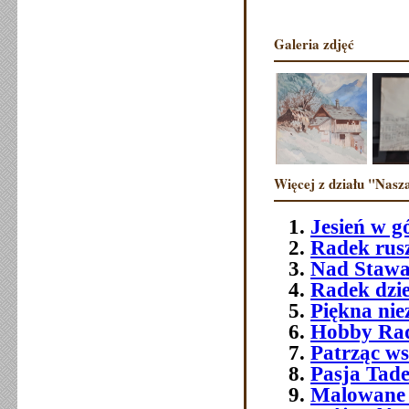
Galeria zdjęć
Więcej z działu "Nasza
Jesień w g
Radek rusz
Nad Stawa
Radek dzie
Piękna ni
Hobby Ra
Patrząc ws
Pasja Tad
Malowane 