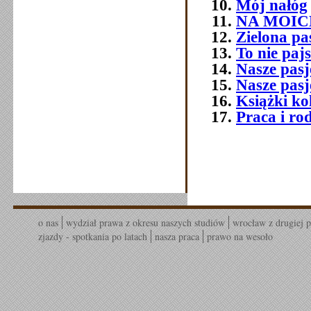
Mój nałóg
NA MOIC
Zielona pa
To nie paj
Nasze pasj
Nasze pasj
Książki ko
Praca i ro
o nas
wydział prawa z okresu naszych studiów
wrocław z drugiej p
zjazdy - spotkania po latach
nasza praca
prawo na wesoło