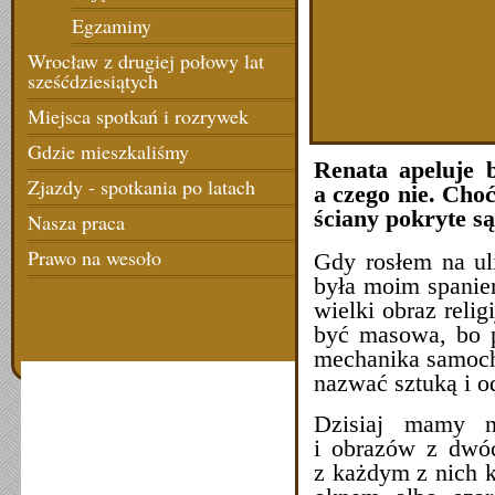
Egzaminy
Wrocław z drugiej połowy lat
sześćdziesiątych
Miejsca spotkań i rozrywek
Gdzie mieszkaliśmy
Renata apeluje 
Zjazdy - spotkania po latach
a czego nie. Cho
ściany pokryte są
Nasza praca
Prawo na wesoło
Gdy rosłem na ul
była moim spaniem
wielki obraz relig
być masowa, bo 
mechanika samoch
nazwać sztuką i o
Dzisiaj mamy na
i obrazów z dwóc
z każdym z nich ko