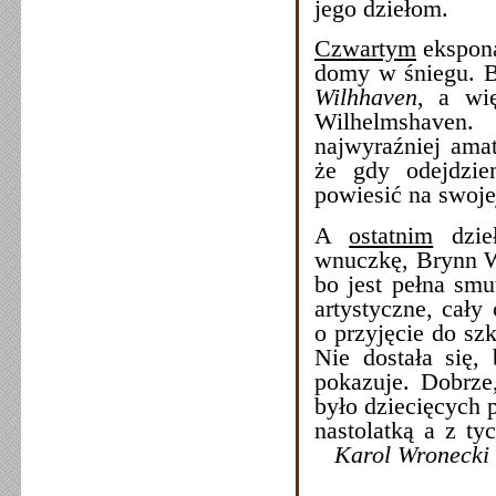
jego dziełom.
Czwartym
ekspona
domy w śniegu. B
Wilhhaven
, a wi
Wilhelmshaven. 
najwyraźniej amat
że gdy odejdzie
powiesić na swojej
A
ostatnim
dzieł
wnuczkę, Brynn Wr
bo jest pełna smu
artystyczne, cały
o przyjęcie do sz
Nie dostała się,
pokazuje. Dobrze
było dziecięcych p
nastolatką a z t
Karol Wronecki