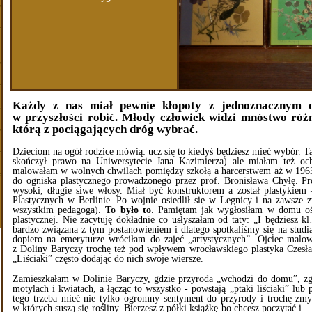
Każdy z nas miał pewnie kłopoty z jednoznacznym o
w przyszłości robić. Młody człowiek widzi mnóstwo różn
którą z pociągających dróg wybrać.
Dzieciom na ogół rodzice mówią: ucz się to kiedyś będziesz mieć wybór. T
skończył prawo na Uniwersytecie Jana Kazimierza) ale miałam też och
malowałam w wolnych chwilach pomiędzy szkołą a harcerstwem aż w 1963
do ogniska plastycznego prowadzonego przez prof. Bronisława Chyłę. Pr
wysoki, długie siwe włosy. Miał być konstruktorem a został plastykiem
Plastycznych w Berlinie. Po wojnie osiedlił się w Legnicy i na zawsze 
wszystkim pedagoga).
To było to
. Pamiętam jak wygłosiłam w domu ośw
plastycznej. Nie zacytuję dokładnie co usłyszałam od taty: „I będziesz
bardzo związana z tym postanowieniem i dlatego spotkaliśmy się na studia
dopiero na emeryturze wróciłam do zajęć „artystycznych”. Ojciec malo
z Doliny Baryczy trochę też pod wpływem wrocławskiego plastyka Czesła
„Liściaki” często dodając do nich swoje wiersze.
Zamieszkałam w Dolinie Baryczy, gdzie przyroda „wchodzi do domu”, zgr
motylach i kwiatach, a łącząc to wszystko - powstają „ptaki liściaki” lub 
tego trzeba mieć nie tylko ogromny sentyment do przyrody i trochę zmys
w których suszą się rośliny. Bierzesz z półki książkę bo chcesz poczytać i …