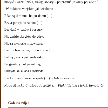
motyle i ważki, zioła, trawy, kwiaty – po prostu: „Kwiaty polskie”:
„W bukiecie wiejskim jak wiadomo,
Róże są skromne, bo po-domu (…)
Bez aspiracji do salonu (…)
Bez dąsów, pąsów i purpury,
Nie zadzierają głów do góry;
Nie są wyniosłe ni zawistne,
Lecz dobroduszne, drobnolistne (…)
Falując, siada paź królewski,
Progenitury pół jaskółczej,
Skrzydełka składa i rozkłada
/
Julian Tuwim
/
I w lot i na dziewannę spada (…)”
Ruda Milicka 6 listopada 2020 r.
Ptaki liściaki i tekst: Renata G
Galeria zdjęć