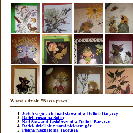
Więcej z działu "Nasza praca"...
Jesień w górach i nad stawami w Dolinie Baryczy
Radek rusza na Sulicę
Nad Stawami Jaskółczymi w Dolinie Baryczy
Radek dzieli się z nami pięknem gór
Piękna nieznajoma Tadeusza