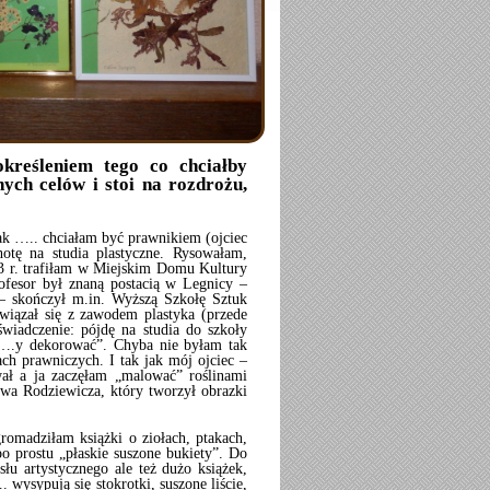
kreśleniem tego co chciałby
ych celów i stoi na rozdrożu,
ak ….. chciałam być prawnikiem (ojciec
otę na studia plastyczne. Rysowałam,
 r. trafiłam w Miejskim Domu Kultury
ofesor był znaną postacią w Legnicy –
 – skończył m.in. Wyższą Szkołę Sztuk
związał się z zawodem plastyka (przede
iadczenie: pójdę na studia do szkoły
 kl….y dekorować”. Chyba nie byłam tak
ch prawniczych. I tak jak mój ojciec –
wał a ja zaczęłam „malować” roślinami
wa Rodziewicza, który tworzył obrazki
omadziłam książki o ziołach, ptakach,
po prostu „płaskie suszone bukiety”. Do
łu artystycznego ale też dużo książek,
. wysypują się stokrotki, suszone liście,