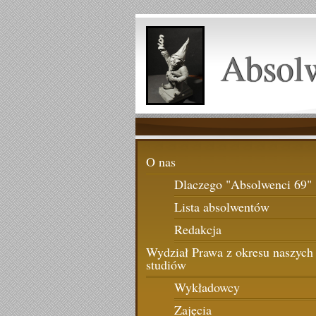
Absol
O nas
Dlaczego "Absolwenci 69"
Lista absolwentów
Redakcja
Wydział Prawa z okresu naszych
studiów
Wykładowcy
Zajęcia