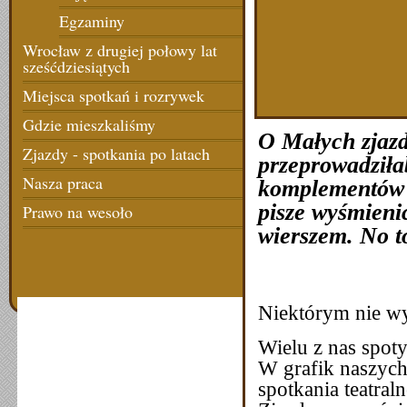
Egzaminy
Wrocław z drugiej połowy lat
sześćdziesiątych
Miejsca spotkań i rozrywek
Gdzie mieszkaliśmy
O Małych zjazd
Zjazdy - spotkania po latach
przeprowadziła
Nasza praca
komplementów a
pisze wyśmienic
Prawo na wesoło
wierszem. No t
Niektórym nie w
Wielu z nas spoty
W grafik naszych
spotkania teatra