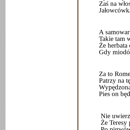
Zaś na wło
Jałowcówka
A samowar 
Takie tam w
Że herbata 
Gdy miodów
Za to Rom
Patrzy na t
Wypędzona 
Pies on bę
Nie uwierz
Że Teresy 
Po pigwówc