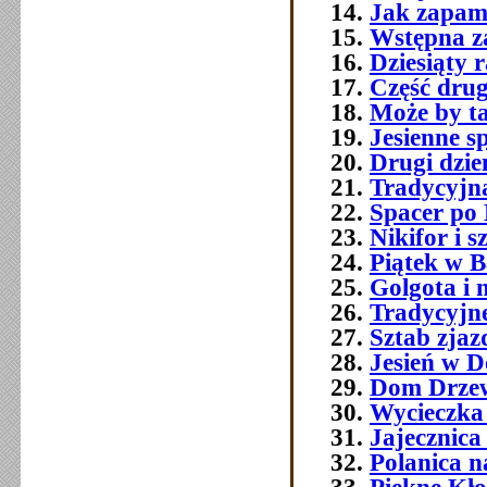
Jak zapami
Wstępna z
Dziesiąty 
Część druga
Może by t
Jesienne s
Drugi dzie
Tradycyjna
Spacer po
Nikifor i 
Piątek w B
Golgota i n
Tradycyjne
Sztab zjaz
Jesień w D
Dom Drzew
Wycieczka
Jajecznica
Polanica na