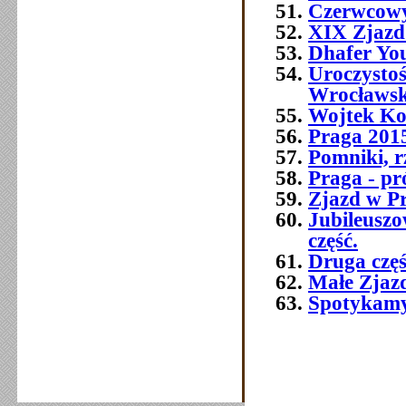
Czerwcowy
XIX Zjazd
Dhafer You
Uroczysto
Wrocławsk
Wojtek Ko
Praga 2015 
Pomniki, r
Praga - pr
Zjazd w P
Jubileusz
część.
Druga czę
Małe Zjaz
Spotykamy 