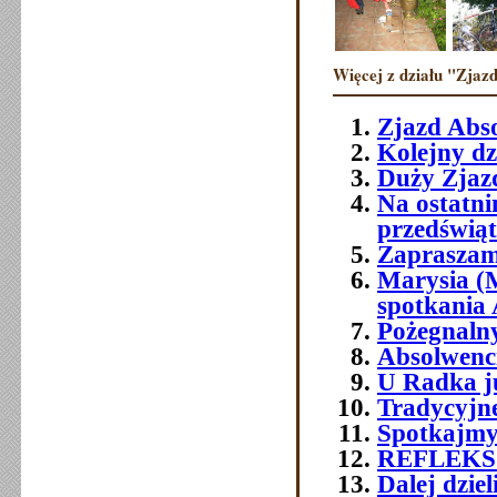
Więcej z działu "Zjazd
Zjazd Abs
Kolejny dz
Duży Zjazd
Na ostatni
przedświ
Zapraszam
Marysia (
spotkania
Pożegnaln
Absolwenci 
U Radka j
Tradycyjn
Spotkajmy
REFLEKS
Dalej dzie