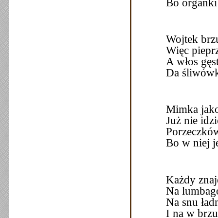
Bo organki 
Wojtek brz
Więc piep
A włos gęs
Da śliwówk
Mimka jako
Już nie idz
Porzeczków
Bo w niej j
Każdy znajd
Na lumbago
Na snu ład
I na w brzu