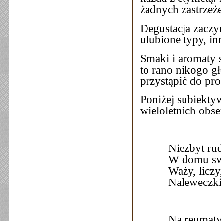
żadnych zastrzeż
Degustacja zaczyn
ulubione typy, in
Smaki i aromaty s
to rano nikogo gł
przystąpić do pro
Poniżej subiekt
wieloletnich obs
Niezbyt ru
W domu sw
Waży, liczy
Naleweczki
Na reumaty