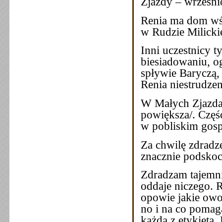
Zjazdy – wrześni
Renia ma dom wśr
w Rudzie Milickie
Inni uczestnicy 
biesiadowaniu, o
spływie Baryczą, 
Renia niestrudzen
W Małych Zjazdach
powiększa/. Część
w pobliskim gosp
Za chwilę zdradz
znacznie podskoc
Zdradzam tajemni
oddaje niczego. 
opowie jakie owo
no i na co pomag
każda z etykietą.