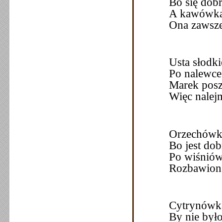
Bo się dobr
A kawówka 
Ona zawsze
Usta słodki
Po nalewce
Marek posz
Więc nalej
Orzechówki
Bo jest dob
Po wiśniów
Rozbawiona
Cytrynówka 
By nie było