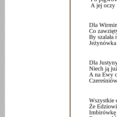
A jej oczy 
Dla Wirmin
Co zawzięty 
By szalała 
Jeżynówka
Dla Justyn
Niech ją ju
A na Ewy o
Czereśniów
Wszystkie c
Że Edziowi
Imbirówkę 