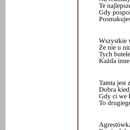
Te najlepsz
Gdy pospoł
Posmakujes
Wszystkie w
Że nie u nic
Tych butele
Każda inne
Tamta jest 
Dobra kied
Gdy ci we 
To drugieg
Agrestówka