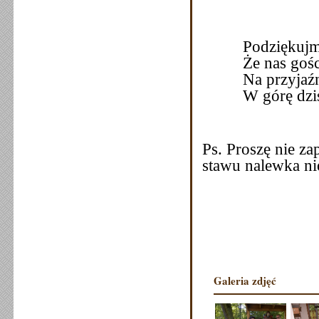
Podziękujm
Że nas gośc
Na przyjaźn
W górę dzi
Ps. Proszę nie z
stawu nalewka ni
Galeria zdjęć