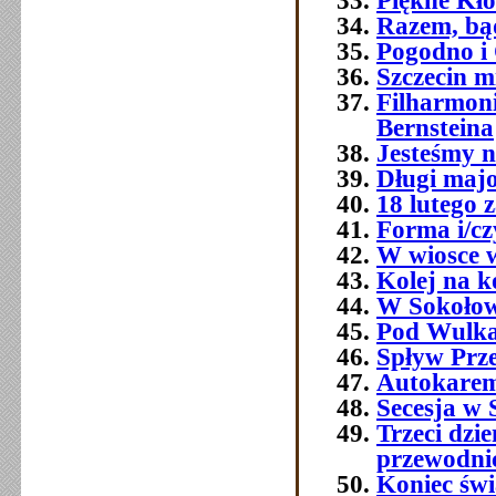
Piękne Kł
Razem, bą
Pogodno i
Szczecin mi
Filharmoni
Bernsteina
Jesteśmy n
Długi majo
18 lutego 
Forma i/cz
W wiosce 
Kolej na k
W Sokołow
Pod Wulk
Spływ Prz
Autokarem,
Secesja w S
Trzeci dz
przewodni
Koniec świ