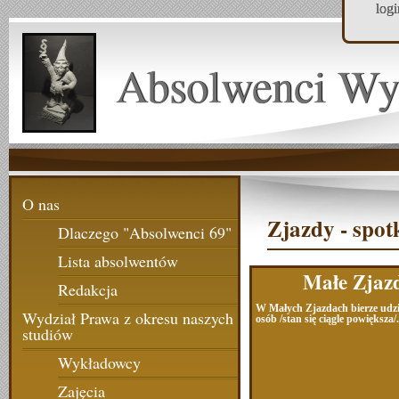
log
Absolwenci Wy
O nas
Zjazdy - spot
Dlaczego "Absolwenci 69"
Lista absolwentów
Małe Zjaz
Redakcja
W Małych Zjazdach bierze udzi
Wydział Prawa z okresu naszych
osób /stan się ciągle powiększa/.
studiów
Wykładowcy
Zajęcia