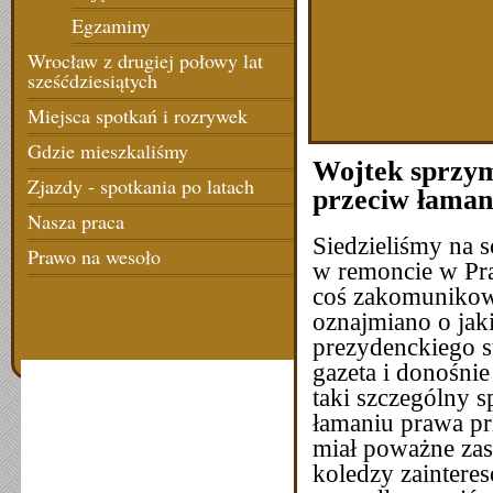
Egzaminy
Wrocław z drugiej połowy lat
sześćdziesiątych
Miejsca spotkań i rozrywek
Gdzie mieszkaliśmy
Wojtek sprzym
Zjazdy - spotkania po latach
przeciw łaman
Nasza praca
Siedzieliśmy na 
Prawo na wesoło
w remoncie w Pra
coś zakomunikowa
oznajmiano o jak
prezydenckiego s
gazeta i donośnie
taki szczególny 
łamaniu prawa pr
miał poważne zas
koledzy zainteres