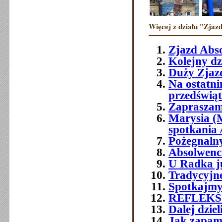
Więcej z działu "Zjazd
Zjazd Abs
Kolejny dz
Duży Zjazd
Na ostatni
przedświ
Zapraszam
Marysia (
spotkania
Pożegnaln
Absolwenci 
U Radka j
Tradycyjn
Spotkajmy
REFLEKS
Dalej dzie
Jak zapami