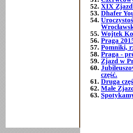
XIX Zjazd
Dhafer You
Uroczysto
Wrocławsk
Wojtek Ko
Praga 2015 
Pomniki, r
Praga - pr
Zjazd w P
Jubileusz
część.
Druga czę
Małe Zjaz
Spotykamy 