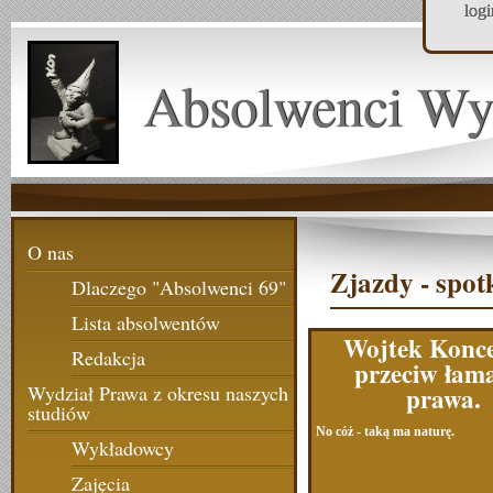
log
Absolwenci Wy
O nas
Zjazdy - spot
Dlaczego "Absolwenci 69"
Lista absolwentów
Wojtek Konc
Redakcja
przeciw łam
prawa.
Wydział Prawa z okresu naszych
studiów
No cóż - taką ma naturę.
Wykładowcy
Zajęcia