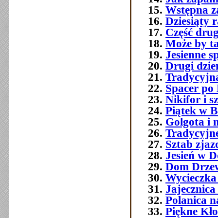
Wstępna z
Dziesiąty 
Część druga
Może by t
Jesienne s
Drugi dzie
Tradycyjna
Spacer po
Nikifor i 
Piątek w B
Golgota i n
Tradycyjne
Sztab zjaz
Jesień w D
Dom Drzew
Wycieczka
Jajecznica
Polanica na
Piękne Kł