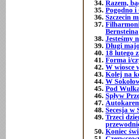
Razem, bą
Pogodno i
Szczecin mi
Filharmoni
Bernsteina
Jesteśmy n
Długi majo
18 lutego 
Forma i/cz
W wiosce 
Kolej na k
W Sokołow
Pod Wulk
Spływ Prz
Autokarem,
Secesja w S
Trzeci dz
przewodni
Koniec świ
Czerwcowy