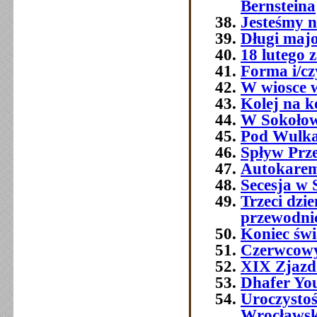
Bernsteina
Jesteśmy n
Długi majo
18 lutego 
Forma i/cz
W wiosce 
Kolej na k
W Sokołow
Pod Wulk
Spływ Prz
Autokarem,
Secesja w S
Trzeci dz
przewodni
Koniec świ
Czerwcowy
XIX Zjazd
Dhafer You
Uroczysto
Wrocławsk