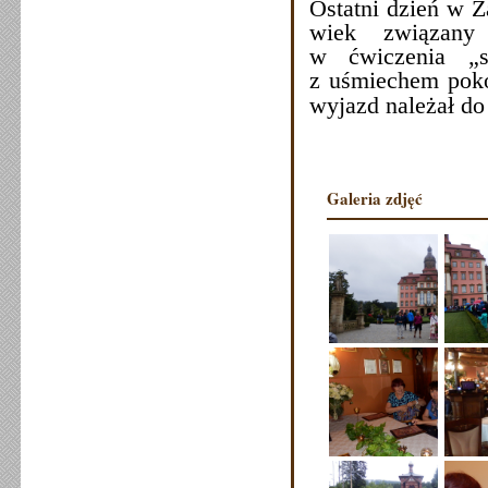
Ostatni dzień w 
wiek związany 
w ćwiczenia „s
z uśmiechem poko
wyjazd należał d
Galeria zdjęć