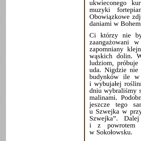
ukwieconego kur
muzyki fortepi
Obowiązkowe zdj
daniami w Bohemie
Ci którzy nie b
zaangażowani w
zapomniany klej
wąskich dolin. W
ludziom, próbuje 
uda. Nigdzie nie
budynków ile w
i wybujałej rośl
dniu wybraliśmy s
malinami. Podob
jeszcze tego s
u Szwejka w przy
Szwejka”. Dale
i z powrotem 
w Sokołowsku.