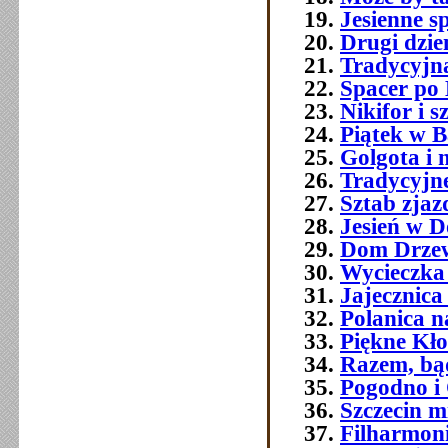
Jesienne s
Drugi dzie
Tradycyjna
Spacer po
Nikifor i 
Piątek w B
Golgota i n
Tradycyjne
Sztab zjaz
Jesień w D
Dom Drzew
Wycieczka
Jajecznica
Polanica na
Piękne Kł
Razem, bą
Pogodno i
Szczecin mi
Filharmoni