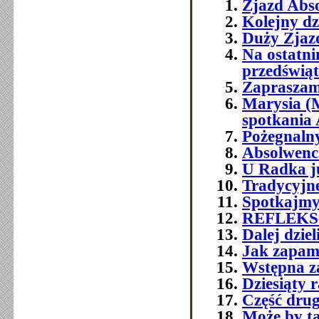
Zjazd Abs
Kolejny dz
Duży Zjazd
Na ostatni
przedświ
Zapraszam
Marysia (
spotkania
Pożegnaln
Absolwenci 
U Radka j
Tradycyjn
Spotkajmy
REFLEKS
Dalej dzie
Jak zapami
Wstępna z
Dziesiąty 
Część druga
Może by t