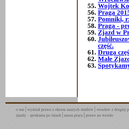
Wojtek Ko
Praga 2015 
Pomniki, r
Praga - pr
Zjazd w P
Jubileusz
część.
Druga czę
Małe Zjaz
Spotykamy 
o nas
wydział prawa z okresu naszych studiów
wrocław z drugiej p
zjazdy - spotkania po latach
nasza praca
prawo na wesoło