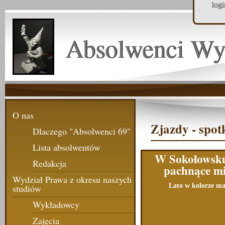
log
Absolwenci Wy
O nas
Zjazdy - spot
Dlaczego "Absolwenci 69"
Lista absolwentów
W Sokołowsku
Redakcja
pachnące mi
Wydział Prawa z okresu naszych
Lato w kolorze ma
studiów
Wykładowcy
Zajęcia