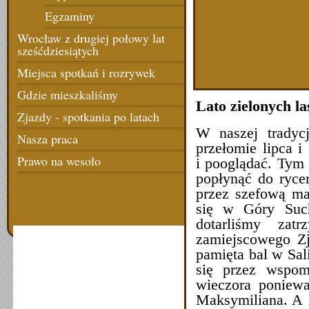
Egzaminy
Wrocław z drugiej połowy lat
sześćdziesiątych
Miejsca spotkań i rozrywek
Gdzie mieszkaliśmy
Lato zielonych la
Zjazdy - spotkania po latach
W naszej tradyc
Nasza praca
przełomie lipca i
Prawo na wesoło
i pooglądać. Tym 
popłynąć do ryce
przez szefową m
się w Góry Suc
dotarliśmy zat
zamiejscowego Z
pamięta bal w Sal
się przez wspom
wieczora poniewa
Maksymiliana. A 