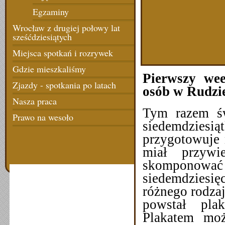
Egzaminy
Wrocław z drugiej połowy lat
sześćdziesiątych
Miejsca spotkań i rozrywek
Gdzie mieszkaliśmy
Pierwszy wee
Zjazdy - spotkania po latach
osób w Rudzie
Nasza praca
Tym razem św
Prawo na wesoło
siedemdziesi
przygotowuje
miał przywi
skompono
siedemdziesię
różnego rodza
powstał pla
Plakatem moż