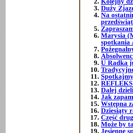
Kolejny dz
Duży Zjazd
Na ostatni
przedświ
Zapraszam
Marysia (
spotkania
Pożegnaln
Absolwenci 
U Radka j
Tradycyjn
Spotkajmy
REFLEKS
Dalej dzie
Jak zapami
Wstępna z
Dziesiąty 
Część druga
Może by t
Jesienne s