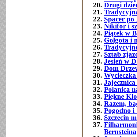
Drugi dzie
Tradycyjna
Spacer po
Nikifor i 
Piątek w B
Golgota i n
Tradycyjne
Sztab zjaz
Jesień w D
Dom Drzew
Wycieczka
Jajecznica
Polanica na
Piękne Kł
Razem, bą
Pogodno i
Szczecin mi
Filharmoni
Bernsteina