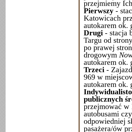
przejmiemy Ich
Pierwszy
- sta
Katowicach prz
autokarem ok. 
Drugi
- stacja
Targu od stron
po prawej stron
drogowym
Now
autokarem ok. 
Trzeci
- Zajazd
969 w miejsco
autokarem ok. 
Indywidualist
publicznych ś
przejmować w 
autobusami czy
odpowiedniej s
pasażera/ów pr