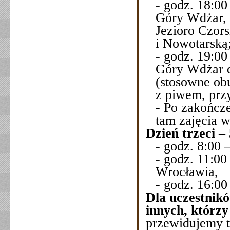
- godz. 18:0
Góry Wdżar, 
Jezioro Czor
i Nowotarską
- godz. 19:00
Góry Wdżar d
(stosowne obu
z piwem, przy
- Po zakończe
tam zajęcia 
Dzień trzeci –
- godz. 8:00 
- godz. 11:0
Wrocławia,
- godz. 16:00
Dla uczestnikó
innych, którzy
przewidujemy t