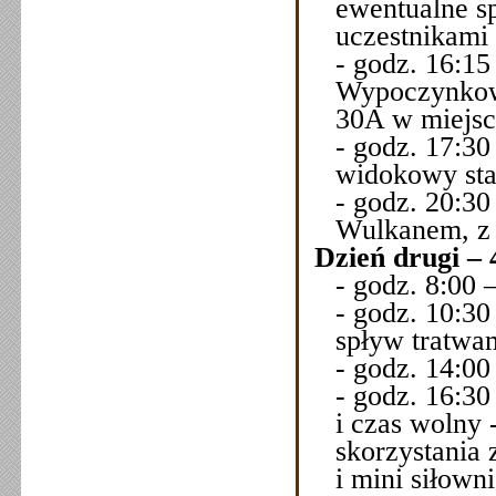
ewentualne s
uczestnikami 
- godz. 16:1
Wypoczynkowe
30A w miejsc
- godz. 17:30
widokowy sta
- godz. 20:3
Wulkanem, z 
Dzień drugi – 
- godz. 8:00 
- godz. 10:3
spływ tratwa
- godz. 14:00
- godz. 16:3
i czas wolny
skorzystania 
i mini siłowni