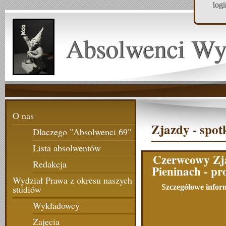
log
Absolwenci Wy
O nas
Zjazdy - spot
Dlaczego "Absolwenci 69"
Lista absolwentów
Czerwcowy Zj
Redakcja
Pieninach - p
Wydział Prawa z okresu naszych
Szczegółowe infor
studiów
Wykładowcy
Zajęcia