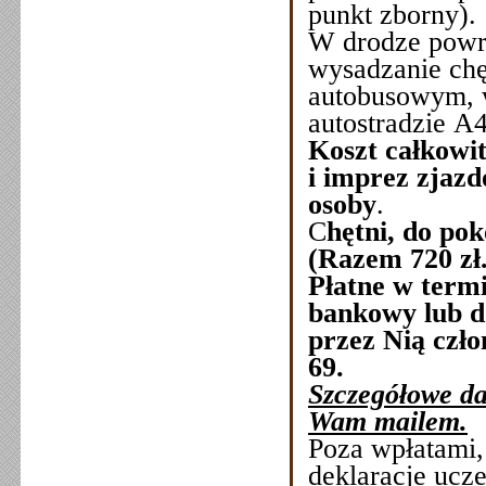
punkt zborny).
W drodze powr
wysadzanie ch
autobusowym, 
autostradzie A
Koszt całkowi
i imprez zjazd
osoby
.
C
hętni, do po
(Razem
720 zł
Płatne w termi
bankowy lub d
przez Nią czł
69.
Szczegółowe da
Wam mailem.
Poza wpłatami,
deklaracje ucze