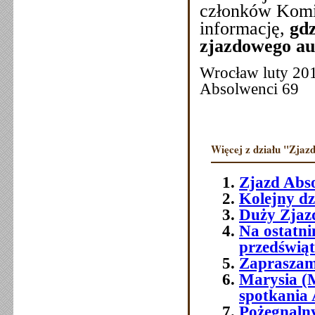
członków Komit
informację,
gdz
zjazdowego au
Wrocław lu
Absolwenci 69
Więcej z działu "Zjazd
Zjazd Abs
Kolejny dz
Duży Zjazd
Na ostatni
przedświ
Zapraszam
Marysia (
spotkania
Pożegnaln