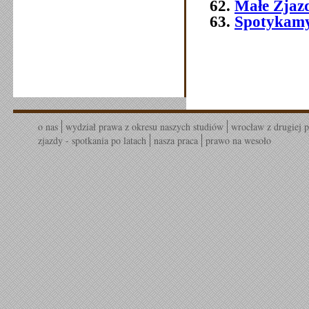
Małe Zjaz
Spotykamy 
o nas
wydział prawa z okresu naszych studiów
wrocław z drugiej p
zjazdy - spotkania po latach
nasza praca
prawo na wesoło