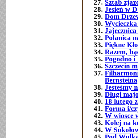
Sztab zjaz
Jesień w D
Dom Drzew
Wycieczka
Jajecznica
Polanica na
Piękne Kł
Razem, bą
Pogodno i
Szczecin mi
Filharmoni
Bernsteina
Jesteśmy n
Długi majo
18 lutego 
Forma i/cz
W wiosce 
Kolej na k
W Sokołow
Pod Wulk