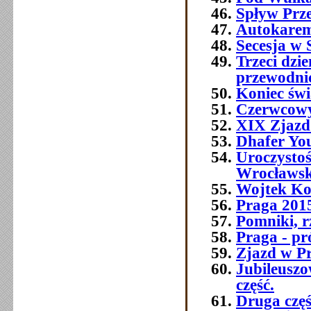
Spływ Prz
Autokarem,
Secesja w S
Trzeci dz
przewodni
Koniec świ
Czerwcowy
XIX Zjazd
Dhafer You
Uroczysto
Wrocławsk
Wojtek Ko
Praga 2015 
Pomniki, r
Praga - pr
Zjazd w P
Jubileusz
część.
Druga czę