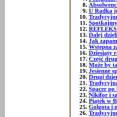
Absolwenci 
U Radka j
Tradycyjn
Spotkajmy
REFLEKS
Dalej dzie
Jak zapami
Wstępna z
Dziesiąty 
Część druga
Może by t
Jesienne s
Drugi dzie
Tradycyjna
Spacer po
Nikifor i 
Piątek w B
Golgota i n
Tradycyjne