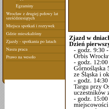
Egzaminy
Wrocław z drugiej połowy lat
sześćdziesiątych
Miejsca spotkań i rozrywek
Gdzie mieszkaliśmy
Zjazd w dniach
Zjazdy - spotkania po latach
Dzień pierwszy
Nasza praca
- godz. 9:30
Orbis Wrocła
Prawo na wesoło
- godz. 12:00
Górnośląska 5
ze Śląska i ok
- godz. 14:3
Targu przy Os
uczestników 
- godz. 15:0
miejscowości