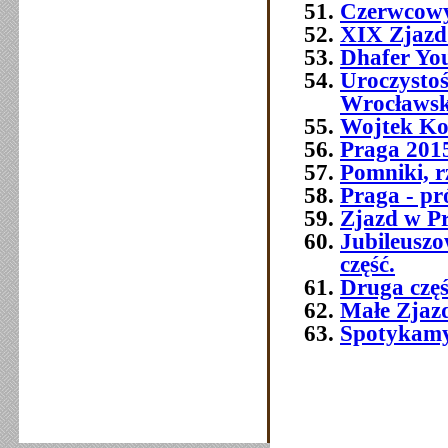
Czerwcowy
XIX Zjazd
Dhafer You
Uroczysto
Wrocławsk
Wojtek Ko
Praga 2015 
Pomniki, r
Praga - pr
Zjazd w P
Jubileusz
część.
Druga czę
Małe Zjaz
Spotykamy 