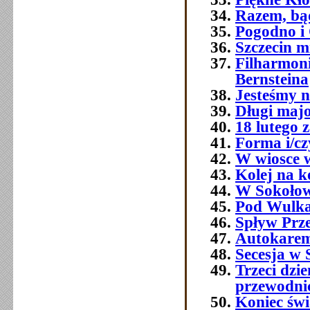
Razem, bą
Pogodno i
Szczecin mi
Filharmoni
Bernsteina
Jesteśmy n
Długi majo
18 lutego 
Forma i/cz
W wiosce 
Kolej na k
W Sokołow
Pod Wulk
Spływ Prz
Autokarem,
Secesja w S
Trzeci dz
przewodni
Koniec świ