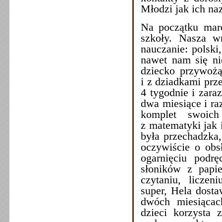
Młodzi jak ich n
Na początku marc
szkoły. Nasza w
nauczanie: polski,
nawet nam się nie
dziecko przywożą
i z dziadkami prz
4 tygodnie i zaraz
dwa miesiące i ra
komplet swoich
z matematyki jak i
była przechadzka,
oczywiście o obs
ogarnięciu podrę
słoników z papie
czytaniu, liczen
super, Hela dost
dwóch miesiącac
dzieci korzysta 