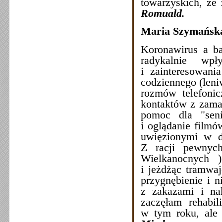
towarzyskich, ze
Romuald.
Maria Szymańsk
Koronawirus a ba
radykalnie wp
i zainteresowani
codziennego (leni
rozmów telefoni
kontaktów z zama
pomoc dla "seni
i oglądanie filmó
uwięzionymi w d
Z racji pewnyc
Wielkanocnych )
i jeżdżąc tramwa
przygnębienie i n
z zakazami i na
zaczęłam rehabil
w tym roku, ale