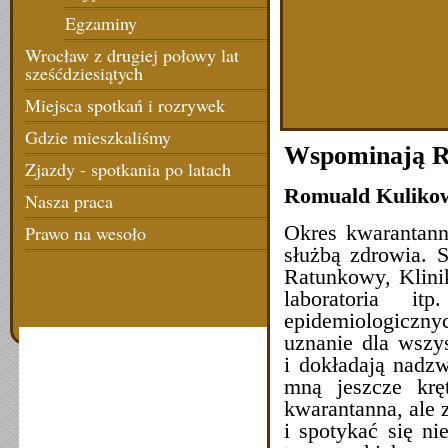
Egzaminy
Wrocław z drugiej połowy lat
sześćdziesiątych
Miejsca spotkań i rozrywek
Gdzie mieszkaliśmy
Wspominają R
Zjazdy - spotkania po latach
Romuald Kuliko
Nasza praca
Okres kwarantann
Prawo na wesoło
służbą zdrowia. 
Ratunkowy, Klinik
laboratoria i
epidemiologicz
uznanie dla wszys
i dokładają nadzw
mną jeszcze krę
kwarantanna, ale 
i spotykać się n