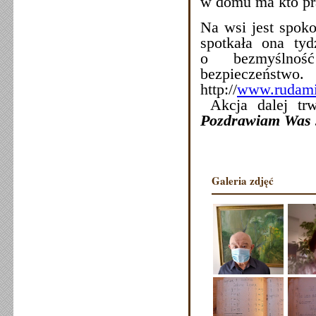
w domu ma kto pra
Na wsi jest spoko
spotkała ona ty
o bezmyślność
bezpiecze
http://
www.rudamil
Akcja dalej trw
Pozdrawiam Was 
Galeria zdjęć