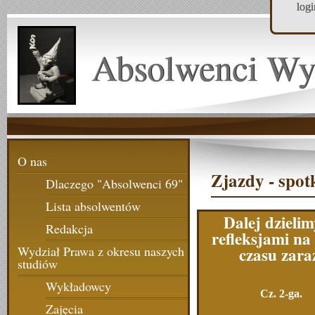
log
Absolwenci Wy
O nas
Zjazdy - spot
Dlaczego "Absolwenci 69"
Lista absolwentów
Dalej dzielim
Redakcja
refleksjami na
czasu zara
Wydział Prawa z okresu naszych
studiów
Wykładowcy
Cz. 2-ga.
Zajęcia