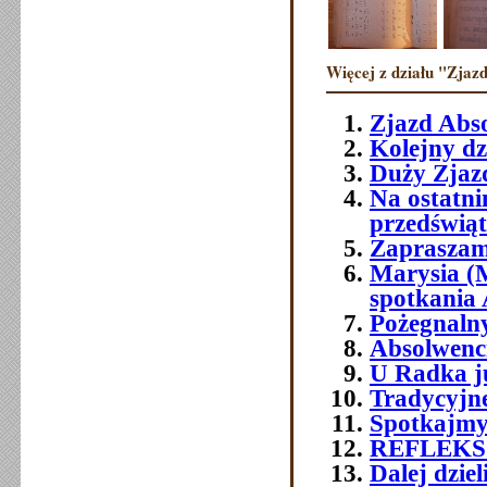
Więcej z działu "Zjazd
Zjazd Abs
Kolejny dz
Duży Zjazd
Na ostatni
przedświ
Zapraszam
Marysia (
spotkania
Pożegnaln
Absolwenci 
U Radka j
Tradycyjn
Spotkajmy
REFLEKS
Dalej dzie