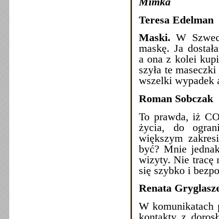
Mimka
Teresa Edelman
Maski.
W Szwecj
maskę. Ja dostała
a ona z kolei kupi
szyła te maseczki
wszelki wypadek a
Roman Sobczak
To prawda, iż CO
życia, do ogran
większym zakres
być? Mnie jednak
wizyty. Nie tracę 
się szybko i bezp
Renata Gryglasz
W komunikatach p
kontakty z doros