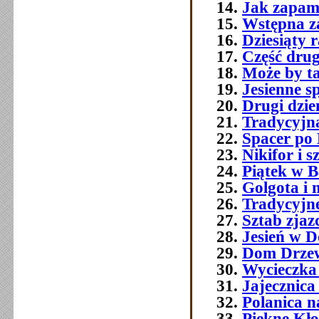
Jak zapami
Wstępna z
Dziesiąty 
Część druga
Może by t
Jesienne s
Drugi dzie
Tradycyjna
Spacer po
Nikifor i 
Piątek w B
Golgota i n
Tradycyjne
Sztab zjaz
Jesień w D
Dom Drzew
Wycieczka
Jajecznica
Polanica na
Piękne Kł