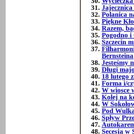
Wycieczka
Jajecznica
Polanica na
Piękne Kł
Razem, bą
Pogodno i
Szczecin mi
Filharmoni
Bernsteina
Jesteśmy n
Długi majo
18 lutego 
Forma i/cz
W wiosce 
Kolej na k
W Sokołow
Pod Wulk
Spływ Prz
Autokarem,
Secesja w S