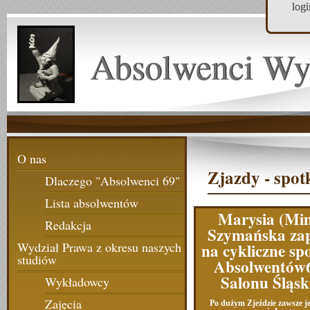
log
Absolwenci Wy
O nas
Zjazdy - spot
Dlaczego "Absolwenci 69"
Lista absolwentów
Marysia (Mi
Redakcja
Szymańska za
na cykliczne sp
Wydział Prawa z okresu naszych
studiów
Absolwentów
Salonu Śląsk
Wykładowcy
Zajęcia
Po dużym Zjeździe zawsze j