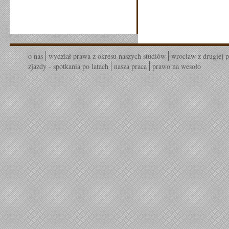
o nas
wydział prawa z okresu naszych studiów
wrocław z drugiej p
zjazdy - spotkania po latach
nasza praca
prawo na wesoło