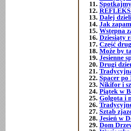
Spotkajmy
REFLEKS
Dalej dzie
Jak zapami
Wstępna z
Dziesiąty 
Część druga
Może by t
Jesienne s
Drugi dzie
Tradycyjna
Spacer po
Nikifor i 
Piątek w B
Golgota i n
Tradycyjne
Sztab zjaz
Jesień w D
Dom Drzew