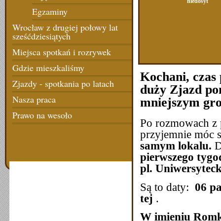
niedosyt
Egzaminy
Wrocław z drugiej połowy lat
sześćdziesiątych
Miejsca spotkań i rozrywek
Gdzie mieszkaliśmy
Kochani, czas 
Zjazdy - spotkania po latach
duży Zjazd po
Nasza praca
mniejszym gro
Prawo na wesoło
Po rozmowach z 
przyjemnie móc 
samym lokalu.
D
pierwszego tygo
pl. Uniwersyteck
Są to daty:
06 pa
tej
.
W imieniu Romk