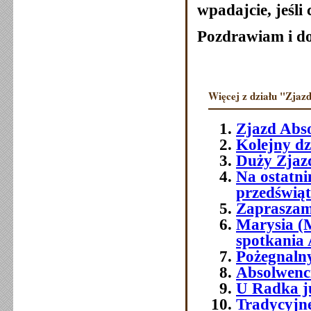
wpadajcie, jeśli
Pozdrawiam i do
Więcej z działu "Zjazd
Zjazd Abs
Kolejny dz
Duży Zjazd
Na ostatni
przedświ
Zapraszam
Marysia (
spotkania
Pożegnaln
Absolwenci 
U Radka j
Tradycyjn