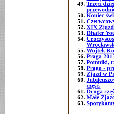
Trzeci dz
przewodni
Koniec świ
Czerwcowy
XIX Zjazd
Dhafer You
Uroczysto
Wrocławsk
Wojtek Ko
Praga 2015 
Pomniki, r
Praga - pr
Zjazd w P
Jubileusz
część.
Druga czę
Małe Zjaz
Spotykamy 