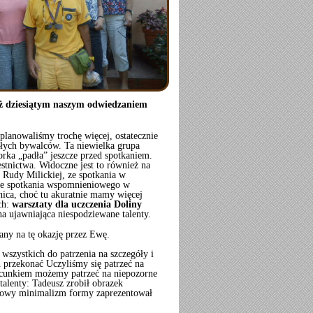
uż dziesiątym naszym odwiedzaniem
 planowaliśmy trochę więcej, ostatecznie
ałych bywalców. Ta niewielka grupa
orka „padła” jeszcze przed spotkaniem.
tnictwa. Widoczne jest to również na
 Rudy Milickiej, ze spotkania w
ć ze spotkania wspomnieniowego w
nica, choć tu akuratnie mamy więcej
ich:
warsztaty dla uczczenia Doliny
zna ujawniająca niespodziewane talenty.
ny na tę okazję przez Ewę.
wszystkich do patrzenia na szczegóły i
h przekonać Uczyliśmy się patrzeć na
szacunkiem możemy patrzeć na niepozorne
talenty: Tadeusz zrobił obrazek
tkowy minimalizm formy zaprezentował