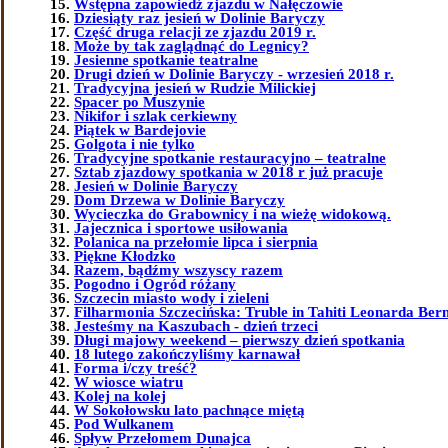
Wstępna zapowiedź zjazdu w Nałęczowie
Dziesiąty raz jesień w Dolinie Baryczy
Część druga relacji ze zjazdu 2019 r.
Może by tak zaglądnąć do Legnicy?
Jesienne spotkanie teatralne
Drugi dzień w Dolinie Baryczy - wrzesień 2018 r.
Tradycyjna jesień w Rudzie Milickiej
Spacer po Muszynie
Nikifor i szlak cerkiewny
Piątek w Bardejovie
Golgota i nie tylko
Tradycyjne spotkanie restauracyjno – teatralne
Sztab zjazdowy spotkania w 2018 r już pracuje
Jesień w Dolinie Baryczy
Dom Drzewa w Dolinie Baryczy
Wycieczka do Grabownicy i na wieżę widokową.
Jajecznica i sportowe usiłowania
Polanica na przełomie lipca i sierpnia
Piękne Kłodzko
Razem, bądźmy wszyscy razem
Pogodno i Ogród różany
Szczecin miasto wody i zieleni
Filharmonia Szczecińska: Truble in Tahiti Leonarda Bern
Jesteśmy na Kaszubach - dzień trzeci
Długi majowy weekend – pierwszy dzień spotkania
18 lutego zakończyliśmy karnawał
Forma i/czy treść?
W wiosce wiatru
Kolej na kolej
W Sokołowsku lato pachnące miętą
Pod Wulkanem
Spływ Przełomem Dunajca