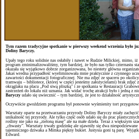
Tym razem tradycyjne spotkanie w pierwszy weekend września było j
Doliny Baryczy.
Upały tego roku solidnie nas osłabiły i nawet w Rudzie Milickiej, mimo, iż
program zminimalizowaliśmy, tym bardziej, że było nas tylko czternastu st
okazała się wyjątkowo dobrze zorganizowana, bo niestety główna organizat
Jakaś wredna przypadłość wyeliminowała mnie praktycznie z czynnego uczes
zawartości dokumentacji fotograficznej. Nie ma zdjęć ze spaceru po okolicy
tramwaju – bibliotece, (której w części jesteśmy założycielami) brak zdję
okrąglaku na placu „Pod siwą pliszką” i ze spotkania w Restauracji Grabow
zastrzeżeń do lokalu niż uznania. Jak widać trochę atrakcji było i jedną z n
Baryczy
udało się uwiecznić – tym bardziej, że jest to działalność artystyc
Oczywiście gwoździem programu był ponownie wyśmienity tort przygotowa
Warsztaty oparte na przetwarzaniu przyrody Doliny Baryczy miały zachęcić 
unikalność tej przyrody. Ale tylko część osób udało się do prac plastycznyc
rośliny nie jako na „zieloną masę” ale na małe dzieła. Teraz z większym 
„chwasty”. Warsztaty trwały godzinkę ale ujawniły się dwa niespodziewane 
tajemniczego dziwaka a Mimka piękny bukiet. Justysia goni tą parę. Wyją
Edward.