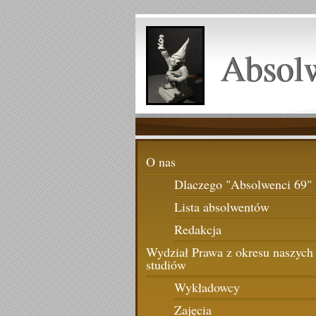
Absol
O nas
Dlaczego "Absolwenci 69"
Lista absolwentów
Redakcja
Wydział Prawa z okresu naszych
studiów
Wykładowcy
Zajęcia