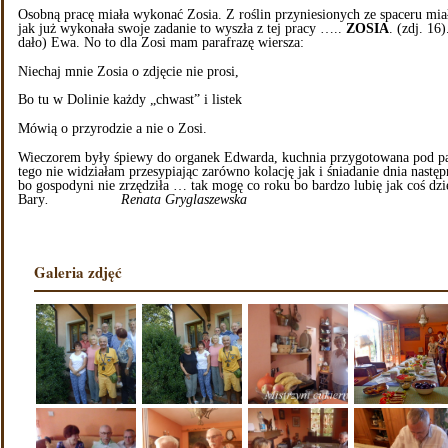
Osobną pracę miała wykonać Zosia. Z roślin przyniesionych ze spaceru mia
jak już wykonała swoje zadanie to wyszła z tej pracy …..
ZOSIA
. (zdj. 16
dało) Ewa. No to dla Zosi mam parafrazę wiersza:
Niechaj mnie Zosia o zdjęcie nie prosi,
Bo tu w Dolinie każdy „chwast” i listek
Mówią o przyrodzie a nie o Zosi.
Wieczorem były śpiewy do organek Edwarda, kuchnia przygotowana pod patr
tego nie widziałam przesypiając zarówno kolację jak i śniadanie dnia nastę
bo gospodyni nie zrzędziła … tak mogę co roku bo bardzo lubię jak coś dzi
Bary
. Renata Gryglaszewska
Galeria zdjęć