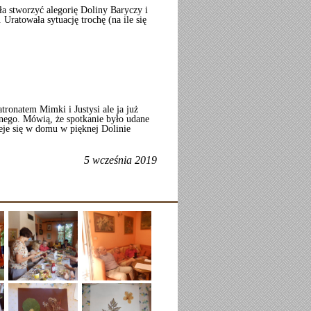
ła stworzyć alegorię Doliny Baryczy i
). Uratowała sytuację trochę (na ile się
onatem Mimki i Justysi ale ja już
pnego. Mówią, że spotkanie było udane
eje się w domu w pięknej Dolinie
5 wcześnia 2019