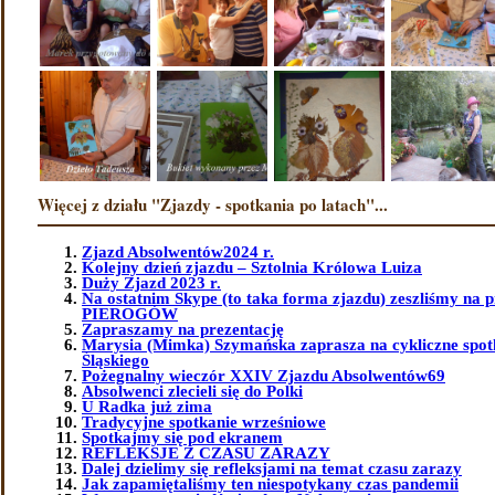
Więcej z działu "Zjazdy - spotkania po latach"...
Zjazd Absolwentów2024 r.
Kolejny dzień zjazdu – Sztolnia Królowa Luiza
Duży Zjazd 2023 r.
Na ostatnim Skype (to taka forma zjazdu) zeszliśmy na 
PIEROGÓW
Zapraszamy na prezentację
Marysia (Mimka) Szymańska zaprasza na cykliczne spot
Śląskiego
Pożegnalny wieczór XXIV Zjazdu Absolwentów69
Absolwenci zlecieli się do Polki
U Radka już zima
Tradycyjne spotkanie wrześniowe
Spotkajmy się pod ekranem
REFLEKSJE Z CZASU ZARAZY
Dalej dzielimy się refleksjami na temat czasu zarazy
Jak zapamiętaliśmy ten niespotykany czas pandemii