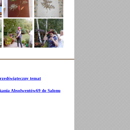
przedświąteczny temat
kania Absolwentów69 do Salonu