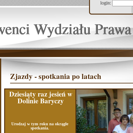
login:
wenci Wydziału Prawa
Zjazdy - spotkania po latach
Dziesiąty raz jesień w
Dolinie Baryczy
Urodzaj w tym roku na okrągłe
spotkania.