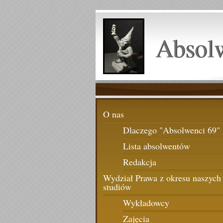
Absol
O nas
Dlaczego "Absolwenci 69"
Lista absolwentów
Redakcja
Wydział Prawa z okresu naszych
studiów
Wykładowcy
Zajęcia