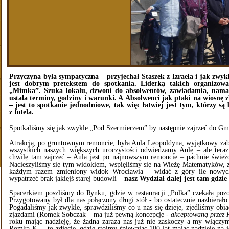
Przyczyna była sympatyczna – przyjechał Staszek z Izraela i jak zwyk
jest dobrym pretekstem do spotkania. Liderką takich organizow
„Mimka”. Szuka lokalu, dzwoni do absolwentów, zawiadamia, namaw
ustala terminy, godziny i warunki. A Absolwenci jak ptaki na wiosnę zla
– jest to spotkanie jednodniowe, tak więc łatwiej jest tym, którzy są 
z fotela.
Spotkaliśmy się jak zwykle „Pod Szermierzem” by następnie zajrzeć do G
Atrakcją, po gruntownym remoncie, była Aula Leopoldyna, wyjątkowy zab
wszystkich naszych większych uroczystości odwiedzamy Aulę – ale tera
chwilę tam zajrzeć – Aula jest po najnowszym remoncie – pachnie świeżo
Nacieszyliśmy się tym widokiem, wspięliśmy się na Wieżę Matematyków, z
każdym razem zmieniony widok Wrocławia – widać z góry ile nowy
wypatrzeć brak jakiejś starej budowli –
nasz Wydział dalej jest tam gdzie
Spacerkiem poszliśmy do Rynku, gdzie w restauracji „Polka” czekała pozos
Przygotowany był dla nas połączony długi stół - bo ostatecznie nazbierało 
Pogadaliśmy jak zwykle, sprawdziliśmy co u nas się dzieje, zjedliśmy obia
zjazdami (Romek Sobczak – ma już pewną koncepcję -
akceptowaną przez 
roku mając nadzieję, że żadna zaraza nas już nie zaskoczy a my włącz
Romka K. – to zdjęcie, gdzie stoimy śpiewając 100 lat mając nadzieję na 