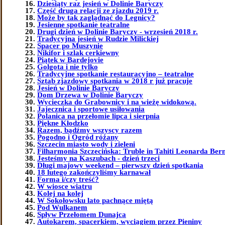
Dziesiąty raz jesień w Dolinie Baryczy
Część druga relacji ze zjazdu 2019 r.
Może by tak zaglądnąć do Legnicy?
Jesienne spotkanie teatralne
Drugi dzień w Dolinie Baryczy - wrzesień 2018 r.
Tradycyjna jesień w Rudzie Milickiej
Spacer po Muszynie
Nikifor i szlak cerkiewny
Piątek w Bardejovie
Golgota i nie tylko
Tradycyjne spotkanie restauracyjno – teatralne
Sztab zjazdowy spotkania w 2018 r już pracuje
Jesień w Dolinie Baryczy
Dom Drzewa w Dolinie Baryczy
Wycieczka do Grabownicy i na wieżę widokową.
Jajecznica i sportowe usiłowania
Polanica na przełomie lipca i sierpnia
Piękne Kłodzko
Razem, bądźmy wszyscy razem
Pogodno i Ogród różany
Szczecin miasto wody i zieleni
Filharmonia Szczecińska: Truble in Tahiti Leonarda Bern
Jesteśmy na Kaszubach - dzień trzeci
Długi majowy weekend – pierwszy dzień spotkania
18 lutego zakończyliśmy karnawał
Forma i/czy treść?
W wiosce wiatru
Kolej na kolej
W Sokołowsku lato pachnące miętą
Pod Wulkanem
Spływ Przełomem Dunajca
Autokarem, spacerkiem, wyciągiem przez Pieniny