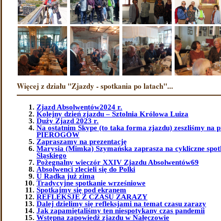
Więcej z działu "Zjazdy - spotkania po latach"...
Zjazd Absolwentów2024 r.
Kolejny dzień zjazdu – Sztolnia Królowa Luiza
Duży Zjazd 2023 r.
Na ostatnim Skype (to taka forma zjazdu) zeszliśmy na 
PIEROGÓW
Zapraszamy na prezentację
Marysia (Mimka) Szymańska zaprasza na cykliczne spot
Śląskiego
Pożegnalny wieczór XXIV Zjazdu Absolwentów69
Absolwenci zlecieli się do Polki
U Radka już zima
Tradycyjne spotkanie wrześniowe
Spotkajmy się pod ekranem
REFLEKSJE Z CZASU ZARAZY
Dalej dzielimy się refleksjami na temat czasu zarazy
Jak zapamiętaliśmy ten niespotykany czas pandemii
Wstępna zapowiedź zjazdu w Nałęczowie