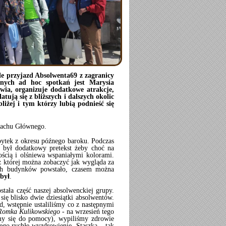
le przyjazd Absolwenta69 z zagranicy
anych ad hoc spotkań jest Marysia
ia, organizuje dodatkowe atrakcje,
tują się z bliższych i dalszych okolic
bliżej i tym którzy lubią podnieść się
machu Głównego.
ytek z okresu późnego baroku. Podczas
z był dodatkowy pretekst żeby choć na
ścią i olśniewa wspaniałymi kolorami.
 której można zobaczyć jak wygląda za
ch budynków powstało, czasem można
 był
.
tała część naszej absolwenckiej grupy.
się blisko dwie dziesiątki absolwentów.
d, wstępnie ustaliliśmy co z następnymi
Romka Kulikowskiego
- na wrzesień tego
ymy się do pomocy), wypiliśmy zdrowie
jego rychłe wyzdrowienie. Staszka – tak