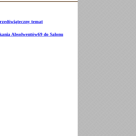
przedświąteczny temat
kania Absolwentów69 do Salonu