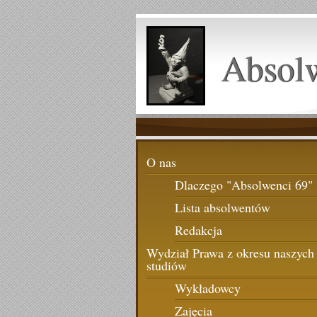
Absol
O nas
Dlaczego "Absolwenci 69"
Lista absolwentów
Redakcja
Wydział Prawa z okresu naszych
studiów
Wykładowcy
Zajęcia