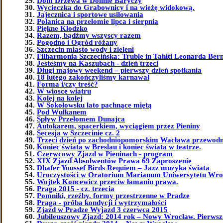
Dom Drzewa w Dolinie Baryczy
Wycieczka do Grabownicy i na wieżę widokową.
Jajecznica i sportowe usiłowania
Polanica na przełomie lipca i sierpnia
Piękne Kłodzko
Razem, bądźmy wszyscy razem
Pogodno i Ogród różany
Szczecin miasto wody i zieleni
Filharmonia Szczecińska: Truble in Tahiti Leonarda Bern
Jesteśmy na Kaszubach - dzień trzeci
Długi majowy weekend – pierwszy dzień spotkania
18 lutego zakończyliśmy karnawał
Forma i/czy treść?
W wiosce wiatru
Kolej na kolej
W Sokołowsku lato pachnące miętą
Pod Wulkanem
Spływ Przełomem Dunajca
Autokarem, spacerkiem, wyciągiem przez Pieniny
Secesja w Szczecinie cz. 2
Trzeci dzień po zachodniopomorskim Wacława przewodn
Koniec świata w Breslau i koniec świata w teatrze.
Czerwcowy Zjazd w Pieninach - program
XIX Zjazd Absolwentów Prawa 69 Zaproszenie
Dhafer Youssef Birds Requiem – Jazz muzyka świata
Uroczystości w Oratorium Marianum Uniwersytetu Wro
Wojtek Koncewicz przeciw łamaniu prawa.
Praga 2015 - cz. trzecia
Pomniki, rzeźby, formy przestrzenne w Pradze
Praga - próba kondycji i wytrzymałości
Zjazd w Pradze Wyjazd 3 czerwca 2015
Jubileuszowy Zjazd: 2014 rok – Nowy Wrocław. Pierwsza