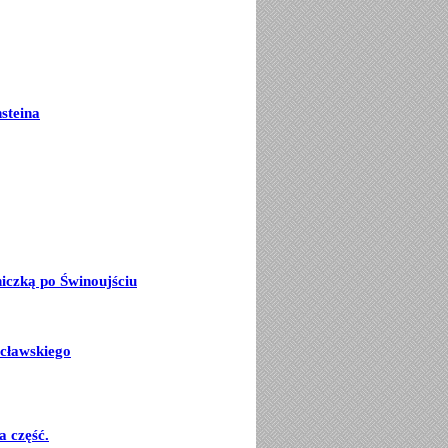
steina
iczką po Świnoujściu
cławskiego
 część.