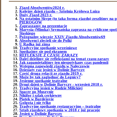
Zjazd Absolwentów2024 r.
Kolejny dzień zjazdu – Sztolnia Królowa Luiza
Duży Zjazd 2023 r.
Na ostatnim Skype (to taka forma zjazdu) zeszliśmy na 
PIEROGÓW
Zapraszamy na prezentację
Marysia (Mimka) Szymańska zaprasza na cykliczne spot
Śląskiego
Pożegnalny wieczór XXIV Zjazdu Absolwentów69
Absolwenci zlecieli się do Polki
U Radka już zima
Tradycyjne spotkanie wrześniowe
Spotkajmy się pod ekranem
REFLEKSJE Z CZASU ZARAZY
Dalej dzielimy się refleksjami na temat czasu zarazy
Jak zapamiętaliśmy ten niespotykany czas pandemii
Wstępna zapowiedź zjazdu w Nałęczowie
Dziesiąty raz jesień w Dolinie Baryczy
Część druga relacji ze zjazdu 2019 r.
Może by tak zaglądnąć do Legnicy?
Jesienne spotkanie teatralne
Drugi dzień w Dolinie Baryczy - wrzesień 2018 r.
Tradycyjna jesień w Rudzie Milickiej
Spacer po Muszynie
Nikifor i szlak cerkiewny
Piątek w Bardejovie
Golgota i nie tylko
Tradycyjne spotkanie restauracyjno – teatralne
Sztab zjazdowy spotkania w 2018 r już pracuje
Jesień w Dolinie Baryczy