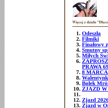
Więcej z działu "Dlac
Odeszła
Filmiki
Finałowy 
Smutny sp
Miłych Św
ZAPROSZ
PRAWA 6
8 MARCA 
Walentynk
Bolek Mró
ZJAZD W O
Zjazd 202
Zjazd w O