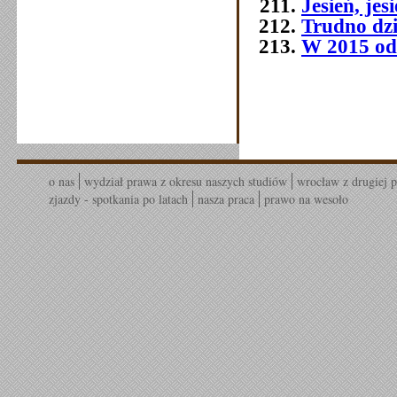
Jesień, jes
Trudno dziś
W 2015 od
o nas
wydział prawa z okresu naszych studiów
wrocław z drugiej p
zjazdy - spotkania po latach
nasza praca
prawo na wesoło