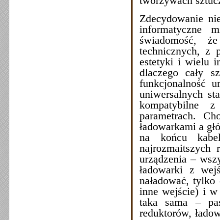
tworzywach sztuc
Zdecydowanie nie
informatyczne m
świadomość, że
technicznych, z 
estetyki i wielu
dlaczego cały s
funkcjonalność 
uniwersalnych st
kompatybilne z
parametrach. Ch
ładowarkami a głó
na końcu kabel
najrozmaitszych 
urządzenia – wszy
ładowarki z wejś
naładować, tylko
inne wejście) i w
taka sama – pas
reduktorów, łado