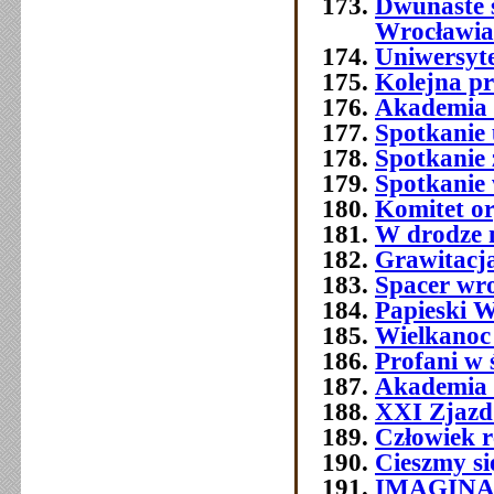
Dwunaste 
Wrocławia
Uniwersyt
Kolejna p
Akademia 
Spotkanie 
Spotkanie 
Spotkanie
Komitet o
W drodze 
Grawitacja
Spacer wr
Papieski W
Wielkanoc
Profani w 
Akademia 
XXI Zjazd 
Człowiek 
Cieszmy si
IMAGIN