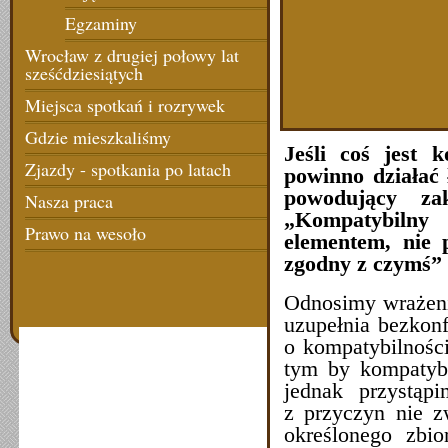
Egzaminy
Wrocław z drugiej połowy lat
sześćdziesiątych
Miejsca spotkań i rozrywek
Gdzie mieszkaliśmy
Jeśli coś jest 
Zjazdy - spotkania po latach
powinno działać 
powodujący zak
Nasza praca
„Kompatybilny
Prawo na wesoło
elementem, nie 
zgodny z czymś”
Odnosimy wrażeni
uzupełnia bezkonf
o kompatybilności
tym by kompatyb
jednak przystąp
z przyczyn nie z
określonego zbi