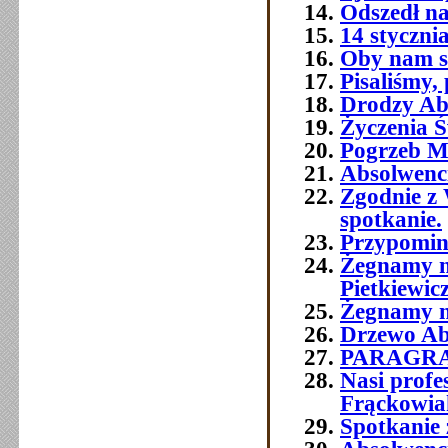
Odszedł na
14 styczni
Oby nam si
Pisaliśmy,
Drodzy Abs
Życzenia Ś
Pogrzeb M
Absolwenc
Zgodnie z 
spotkanie.
Przypomin
Żegnamy n
Pietkiewic
Żegnamy n
Drzewo Ab
PARAGR
Nasi prof
Frąckowia
Spotkanie 