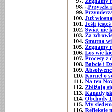
Żegnamy n
„Przyszła 
Przymierza
Już wiosna
Jeśli jest
Świat nie 
Za zdrowi
Smutna w
Żegnamy n
Los wie ki
Procesy z 
Babcie i D
Absolwenc
Kornel o ś
Na ten No
Zbliżają si
Kanadyjsk
Obchody Dn
My siedemd
Refleksje 