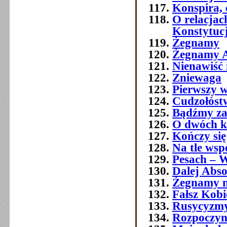
Konspira, 
O relacja
Konstytuc
Żegnamy
Żegnamy A
Nienawiść 
Zniewaga
Pierwszy w
Cudzołóst
Bądźmy za
O dwóch k
Kończy się
Na tle wsp
Pesach – W
Dalej Abso
Żegnamy n
Fałsz Kobi
Rusycyzmy
Rozpoczyn