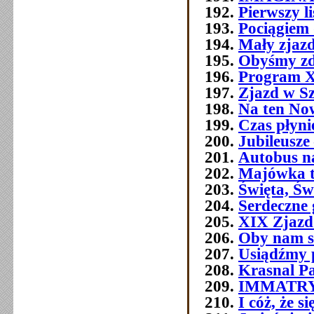
Pierwszy l
Pociągiem 
Mały zjazd
Obyśmy zd
Program 
Zjazd w Szc
Na ten No
Czas płyni
Jubileusze 
Autobus n
Majówka t
Święta, Św
Serdeczne 
XIX Zjazd
Oby nam s
Usiądźmy p
Krasnal P
IMMATR
I cóż, że 