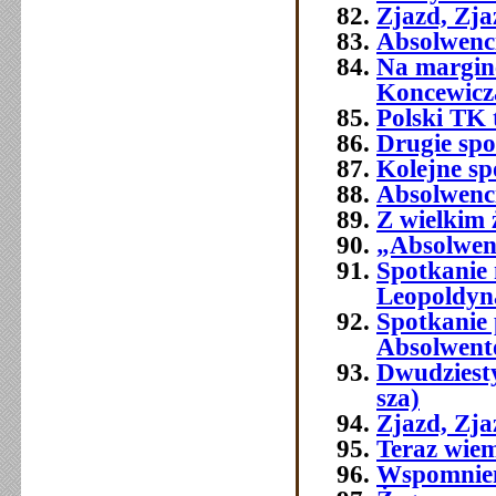
Zjazd, Zja
Absolwenci
Na margine
Koncewicz
Polski TK
Drugie spo
Kolejne sp
Absolwenci
Z wielkim
„Absolwenc
Spotkanie
Leopoldyn
Spotkanie 
Absolwent
Dwudziest
sza)
Zjazd, Zj
Teraz wie
Wspomnien