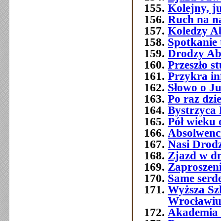
Kolejny, j
Ruch na na
Koledzy A
Spotkanie 
Drodzy Ab
Przeszło 
Przykra i
Słowo o J
Po raz dzi
Bystrzyca 
Pół wieku 
Absolwenc
Nasi Drod
Zjazd w dn
Zaproszeni
Same serde
Wyższa Sz
Wrocławi
Akademia 