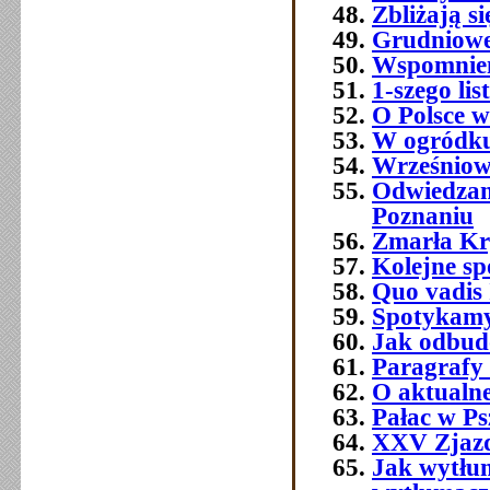
Zbliżają s
Grudniowe 
Wspomnien
1-szego l
O Polsce w
W ogródku
Wrześniowe
Odwiedzam
Poznaniu
Zmarła Kry
Kolejne sp
Quo vadis 
Spotykamy 
Jak odbud
Paragrafy 
O aktualne
Pałac w Ps
XXV Zjazd
Jak wytłum