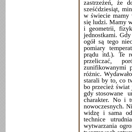
zastrzeżeń, że 
sześćdziesiąt, mi
w świecie mamy w
się ludzi. Mamy w
i geometrii, fiz
jednostkami. Gdy
ogół są tego nie
pomiary temperat
prądu itd.). Te 
przeliczać, p
zunifikowanymi p
różnic. Wydawało
starali by to, co
bo przecież świat 
gdy stosowane ur
charakter. No i 
nowoczesnych. Ni
widzę i sama od
technice utrudn
wytwarzania ogro