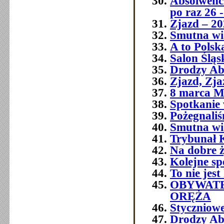
Absolwenci
po raz 26 -
Zjazd – 20
Smutna wia
A to Polsk
Salon Śląs
Drodzy Ab
Zjazd, Zja
8 marca M
Spotkanie 
Pożegnali
Smutna w
Trybunał 
Na dobre ż
Kolejne sp
To nie jest
OBYWATE
ORĘŻA
Styczniowe
Drodzy Ab