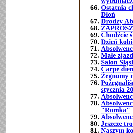
wytłumacze
Ostatnia 
Dłoń
Drodzy Abs
ZAPROSZEN
Chodźcie ś
Dzień kobi
Absolwenc
Małe zjaz
Salon Śląs
Carpe die
Żegnamy n
Pożegnali
stycznia 2
Absolwenc
Absolwenc
"Romka"
Absolwenci
Jeszcze tr
Naszym ko