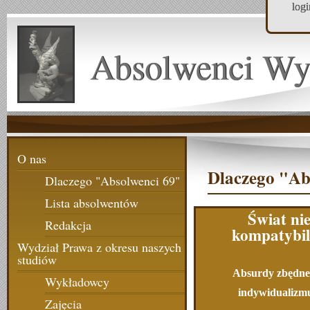
log
Absolwenci Wy
O nas
Dlaczego "Ab
Dlaczego "Absolwenci 69"
Lista absolwentów
Świat ni
Redakcja
kompatybi
Wydział Prawa z okresu naszych
studiów
Absurdy zbędne
Wykładowcy
indywidualizm
Zajęcia