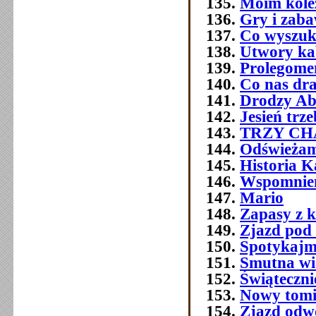
Moim kol
Gry i zab
Co wyszuk
Utwory ka
Prolegome
Co nas dra
Drodzy Ab
Jesień trz
TRZY C
Odświeżam
Historia 
Wspomnien
Mario
Zapasy z 
Zjazd pod
Spotykajmy
Smutna w
Świątecznie
Nowy tomi
Zjazd odw