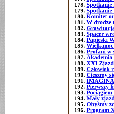
Spotkanie 
Spotkanie
Komitet o
W drodze 
Grawitacja
Spacer wr
Papieski W
Wielkanoc
Profani w 
Akademia 
XXI Zjazd 
Człowiek 
Cieszmy si
IMAGIN
Pierwszy l
Pociągiem 
Mały zjazd
Obyśmy zd
Program 