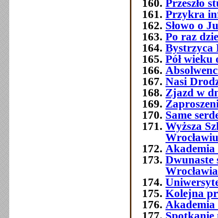
Przeszło 
Przykra i
Słowo o J
Po raz dzi
Bystrzyca 
Pół wieku 
Absolwenc
Nasi Drod
Zjazd w dn
Zaproszeni
Same serde
Wyższa Sz
Wrocławi
Akademia 
Dwunaste 
Wrocławia
Uniwersyt
Kolejna p
Akademia 
Spotkanie 