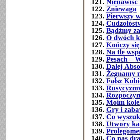
Nienawiść 
Zniewaga
Pierwszy w
Cudzołóst
Bądźmy za
O dwóch k
Kończy się
Na tle wsp
Pesach – W
Dalej Abso
Żegnamy n
Fałsz Kobi
Rusycyzmy
Rozpoczyn
Moim kol
Gry i zab
Co wyszuk
Utwory ka
Prolegome
Co nas dra