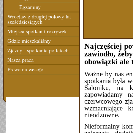
Egzaminy
Wrocław z drugiej połowy lat
sześćdziesiątych
Miejsca spotkań i rozrywek
Gdzie mieszkaliśmy
Najczęściej p
Zjazdy - spotkania po latach
zawiodło, żeby
Nasza praca
obowiązki ale 
Prawo na wesoło
Ważne by nas ene
spotkania była w
Saloniku, na 
zapowiadamy na
czerwcowego zjaz
wzmacniające k
nieodzowne.
Nieformalny komi
zgłaszają doda