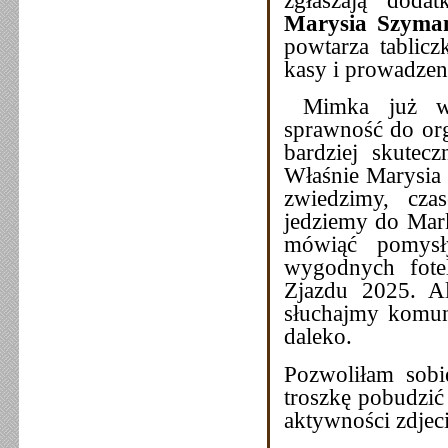
Marysia Szyma
powtarza tablicz
kasy i prowadzen
Mimka już wwi
sprawność do org
bardziej skutec
Właśnie Marysia n
zwiedzimy, cza
jedziemy do Mar
mówiąć pomysł
wygodnych fotel
Zjazdu 2025. Al
słuchajmy komun
daleko.
Pozwoliłam sobi
troszkę pobudzić 
aktywności zdjec