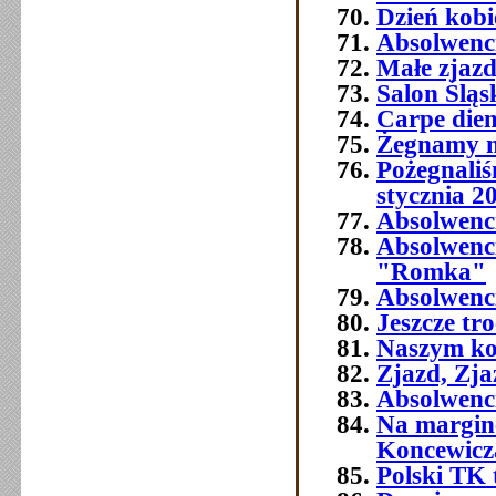
Dzień kobi
Absolwenc
Małe zjaz
Salon Śląs
Carpe die
Żegnamy n
Pożegnali
stycznia 2
Absolwenc
Absolwenc
"Romka"
Absolwenci
Jeszcze tr
Naszym ko
Zjazd, Zja
Absolwenci
Na margine
Koncewicz
Polski TK