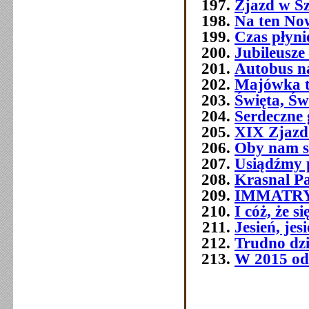
Zjazd w Szc
Na ten No
Czas płyni
Jubileusze 
Autobus n
Majówka t
Święta, Św
Serdeczne 
XIX Zjazd
Oby nam s
Usiądźmy p
Krasnal P
IMMATR
I cóż, że 
Jesień, jes
Trudno dziś
W 2015 od