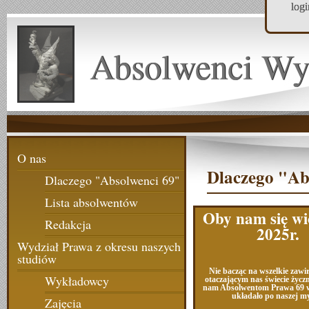
log
Absolwenci Wy
O nas
Dlaczego "Ab
Dlaczego "Absolwenci 69"
Lista absolwentów
Oby nam się wi
Redakcja
2025r.
Wydział Prawa z okresu naszych
studiów
Nie bacząc na wszelkie zaw
Wykładowcy
otaczającym nas świecie życz
nam Absolwentom Prawa 69 w
układało po naszej my
Zajęcia