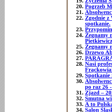
Życzenia Ś
Pogrzeb M
Absolwenc
Zgodnie z 
spotkanie.
Przypomin
Żegnamy n
Pietkiewic
Żegnamy n
Drzewo Ab
PARAGR
Nasi prof
Frąckowia
Spotkanie 
Absolwenci
po raz 26 -
Zjazd – 20
Smutna wia
A to Polsk
Salon Śląs