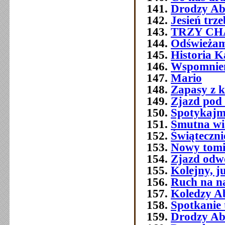
Drodzy Ab
Jesień trz
TRZY C
Odświeżam
Historia 
Wspomnien
Mario
Zapasy z 
Zjazd pod
Spotykajmy
Smutna w
Świątecznie
Nowy tomi
Zjazd odw
Kolejny, j
Ruch na na
Koledzy A
Spotkanie 
Drodzy Ab