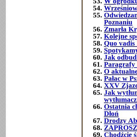
W ogródku
Wrześniowe
Odwiedzam
Poznaniu
Zmarła Kry
Kolejne sp
Quo vadis 
Spotykamy 
Jak odbud
Paragrafy 
O aktualne
Pałac w Ps
XXV Zjazd
Jak wytłum
wytłumacze
Ostatnia 
Dłoń
Drodzy Abs
ZAPROSZEN
Chodźcie ś