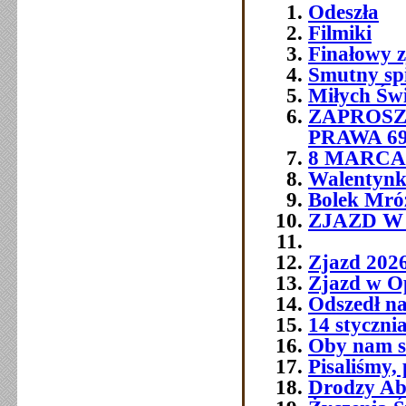
Odeszła
Filmiki
Finałowy 
Smutny sp
Miłych Św
ZAPROSZ
PRAWA 6
8 MARCA 
Walentynk
Bolek Mró
ZJAZD W O
Zjazd 202
Zjazd w O
Odszedł na
14 styczni
Oby nam si
Pisaliśmy,
Drodzy Abs