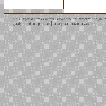
o nas
wydział prawa z okresu naszych studiów
wrocław z drugiej p
zjazdy - spotkania po latach
nasza praca
prawo na wesoło