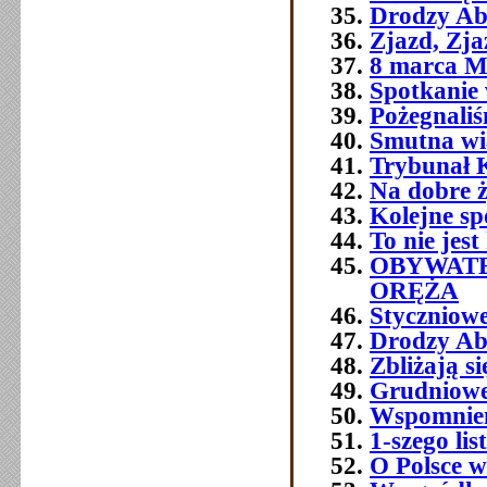
Drodzy Ab
Zjazd, Zja
8 marca M
Spotkanie 
Pożegnali
Smutna w
Trybunał 
Na dobre ż
Kolejne sp
To nie jest
OBYWATE
ORĘŻA
Styczniowe
Drodzy Ab
Zbliżają s
Grudniowe 
Wspomnien
1-szego l
O Polsce w