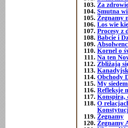
Za zdrowi
Smutna w
Żegnamy n
Los wie ki
Procesy z 
Babcie i D
Absolwenc
Kornel o ś
Na ten No
Zbliżają si
Kanadyjsk
Obchody Dn
My siedemd
Refleksje 
Konspira, 
O relacja
Konstytuc
Żegnamy
Żegnamy A