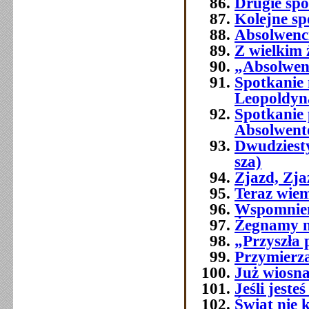
Drugie spo
Kolejne sp
Absolwenci
Z wielkim
„Absolwenc
Spotkanie
Leopoldyn
Spotkanie 
Absolwent
Dwudziest
sza)
Zjazd, Zj
Teraz wie
Wspomnien
Żegnamy n
„Przyszła 
Przymierza
Już wiosna
Jeśli jest
Świat nie 