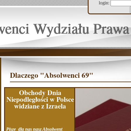
login:
wenci Wydziału Prawa
Dlaczego "Absolwenci 69"
Obchody Dnia
Niepodległości w Polsce
widziane z Izraela
Pisze dla nas nasz Absolwent