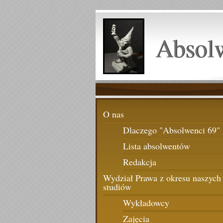
Absol
O nas
Dlaczego "Absolwenci 69"
Lista absolwentów
Redakcja
Wydział Prawa z okresu naszych
studiów
Wykładowcy
Zajęcia