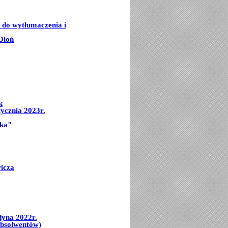
e do wytłumaczenia i
Dłoń
k
ycznia 2023r.
mka"
icza
dyna 2022r.
Absolwentów)