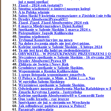
już z nami spotkać
Zjazd – 2024 rok (ostatni?)
Smutna wiadomość o śmierci naszego kolegi
A to Polska właśnie
Salon Śląski 9 kwietnia rozmawiamy o Zjeździe i nie tylk
Drodzy AbsolwenciPrawa69!!!
Zjazd, Zjazd, Zjazd Absolwentów 2024 rok
8 marca Międzynarodowy Dzień Kobiet
Spotkanie w Salonie Śląskim 5 marca 2024 r.
Pożegnaliśmy Jagodę Kulikowską
Smutna wiadomość
Trybunał Konstytucyjny na nowo
Na dobre życzenia nigdy nie jest zbyt późno.
Kolejne spotkanie w Salonie Śląskim - 6 lutego 2024
To nie jest kraj dla ludzi po siedemdziesiątce
OBYWATEL - W POSZUKIWANIU PRZESTRZENI I 
Styczniowe spotkanie w Salonie Śląskim - 16 stycznia 202
Drodzy Absolwenci Prawa 69
Zbliżają się Święta i Nowy Rok
Grudniowe spotkanie w Salonie Śląskim.
Wspomnienie o Romku Kulikowskim
1-szego listopada wspominamy zmarłych.
O Polsce w Europie, o Mnie, o Tobie i …. o Nas
W ogródku Salonu Śląskiego
Wrześniowe spotkanie w Salonie Śląskim.
Odwiedzamy naszego absolwenta Marka Rafalskiego w 
Zmarła Krystyna Lapeta - Jastrzębska
Kolejne spotkanie Absolwentów69 w Concordii Taste
Quo vadis Izraelu – raz jeszcze
Spotykamy się już w sierpniu we Wrocławiu
Jak odbudować państwo prawa w Polsce?
Paragrafy zniewalają