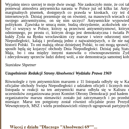
Wyjaśnię nieco szerzej te moje dwie uwagi. Nie zaskoczyło mnie, że coś tak
ponieważ atmosfera antysemicka narasta w Polsce już od kilku lat. Anty
marginalnych pisemek, dostępnych co prawda w kioskach, czy też
internetowych. Dzisiaj prezentuje się on również, na masowych wiecach c
swojego antysemityzmu, on się nim szczyci! Antysemickie wypowie
politykom. Zjawiska te smucą mnie, budzą obrzydzenie, aczkolwiek nie 
być ci wszyscy w Polsce, którzy są przeciwni antysemityzmowi, który
odmiennego, po prostu ci, którym droga jest demokratyczna i światła Po
kukły Żyda na Rynku wrocławskim czy marsze i wiece odurzonej niena
Niepodległości, kalają i profanują jedno z najważniejszych, o ile nie 
historii Polski. To oni malują obraz dzisiejszej Polski, to oni mogą spraw
sposób będą się kojarzyć obchody Dnia Niepodległości. Dzisiaj palą Statu
Maja, bo i ona między innymi stanowiła o równouprawnieniu Żyd
i zdecydowany sprzeciw ludzi dobrej woli, a nie demonstracja samotnej kob
Stanisław Shpetner
Uzupełnienie Redakcji Strony Absolwenci Wydziału Prawa 1969
Równolegle z tym antysemickim marszem z 11 listopada odbyły się w Ka
oficjalne obchody Święta Niepodległości z udziałem oficjeli i licznych m
listopada w reakcji na ten antysemicki marsz odbyła się w Kaliszu m
uczestników zorganizowana przez Komitet Obrony Demokracji pod hasłem 
organizatorów marszu nienawiści zostało już zatrzymanych i po przeds
miesiące. Marsz ten potępiony został również oficjalnie przez Prez
Wewnętrznych, MSZ i wielu przedstawicieli różnych ugrupowań partyjnych 
Więcej z działu "Dlaczego "Absolwenci 69""...