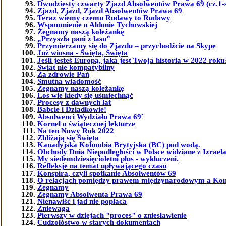
Dwudziesty czwarty Zjazd Absolwentów Prawa 69 (cz.1-
Zjazd, Zjazd, Zjazd Absolwentów Prawa 69
Teraz wiemy czemu Rudawy to Rudawy
Wspomnienie o Aldonie Tychowskiej
Żegnamy naszą koleżankę
„Przyszła pani z lasu”
Przymierzamy się do Zjazdu – przychodźcie na Skype
Już wiosna - Święta, Święta
Jeśli jesteś Europą, jaka jest Twoja historia w 2022 roku
Świat nie kompatybilny
Za zdrowie Pań
Smutna wiadomość
Żegnamy naszą koleżankę
Los wie kiedy się uśmiechnąć
Procesy z dawnych lat
Babcie i Dziadkowie!
Absolwenci Wydziału Prawa 69`
Kornel o świątecznej lekturze
Na ten Nowy Rok 2022
Zbliżają się Święta
Kanadyjska Kolumbia Brytyjska (BC) pod wodą.
Obchody Dnia Niepodległości w Polsce widziane z Izrael
My siedemdziesięcioletni plus - wykluczeni.
Refleksje na temat upływającego czasu
Konspira, czyli spotkanie Absolwentów 69
O relacjach pomiędzy prawem międzynarodowym a Kon
Żegnamy
Żegnamy Absolwenta Prawa 69
Nienawiść i jad nie popłaca
Zniewaga
Pierwszy w dziejach "proces" o zniesławienie
Cudzołóstwo w starych dokumentach