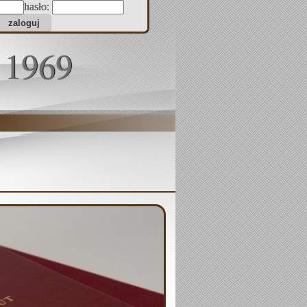
hasło:
 1969