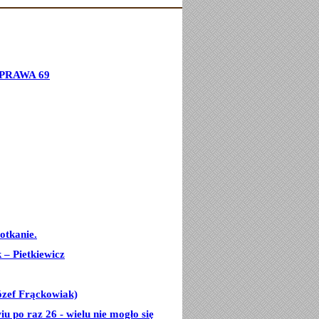
PRAWA 69
otkanie.
– Pietkiewicz
ózef Frąckowiak)
u po raz 26 - wielu nie mogło się