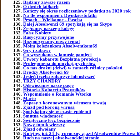
Bądźmy zawsze razem
O dwóch kółkach
Kończy się okres rozliczeniowy podatku za 2020 rok
Na tle wspomnień z Dwudziestolatki
Pesach – Wielkanoc - Pascha
Dalej Absolwenci 69 spotykają się na Skype
Żegnamy naszego kolegę
Fałsz Kobiety
Rusycyzmy przyswojone
Rozpoczynamy nowy temat
Moim koleżankom Absolwentkom69
Gry i zabawy
Co wyszukano w lamusie pamięci
Utwory kabaretu Bezpłatna protekcja
Prolegomena do umykających słów
Co nas drażni (dziwi) w ramach różnicy pokoleń.
Drodzy Absolwenci 69
Jesień trzeba zobaczyć lub usłyszeć
TRZY CHANDRY
Odświeżamy nasze pasje
Historia Kabaretu Prawników
Wspomnienie o Romanie Wtorku
Mario
Zapasy z koronowanym wirusem trwają
Zjazd pod koroną wirusa
Spotykajmy się w czasie epidemii
Smutna wiadomość
Świątecznie lecz bezpiecznie
Nowy tomik wierszy
Zjazd odwołany
Kolejny, już 24-ty, coroczny zjazd Absolwentów Prawa 6
Ruch na naszej absolwenckiej stronie