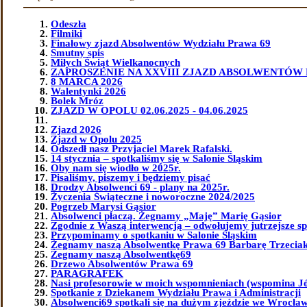
Odeszła
Filmiki
Finałowy zjazd Absolwentów Wydziału Prawa 69
Smutny spis
Miłych Świąt Wielkanocnych
ZAPROSZENIE NA XXVIII ZJAZD ABSOLWENTÓW 
8 MARCA 2026
Walentynki 2026
Bolek Mróz
ZJAZD W OPOLU 02.06.2025 - 04.06.2025
Zjazd 2026
Zjazd w Opolu 2025
Odszedł nasz Przyjaciel Marek Rafalski.
14 stycznia – spotkaliśmy się w Salonie Śląskim
Oby nam się wiodło w 2025r.
Pisaliśmy, piszemy i będziemy pisać
Drodzy Absolwenci 69 - plany na 2025r.
Życzenia Świąteczne i noworoczne 2024/2025
Pogrzeb Marysi Gąsior
Absolwenci płaczą. Żegnamy „Maję” Marię Gąsior
Zgodnie z Waszą interwencją – odwołujemy jutrzejsze sp
Przypominamy o spotkaniu w Salonie Śląskim
Żegnamy naszą Absolwentkę Prawa 69 Barbarę Trzeciak 
Żegnamy naszą Absolwentkę69
Drzewo Absolwentów Prawa 69
PARAGRAFEK
Nasi profesorowie w moich wspomnieniach (wspomina J
Spotkanie z Dziekanem Wydziału Prawa i Administracji
Absolwenci69 spotkali się na dużym zjeździe we Wrocławi