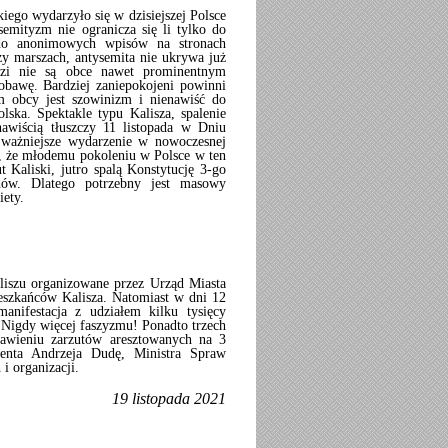
iego wydarzyło się w dzisiejszej Polsce
semityzm nie ogranicza się li tylko do
 do anonimowych wpisów na stronach
zy marszach, antysemita nie ukrywa już
dzi nie są obce nawet prominentnym
obawę. Bardziej zaniepokojeni powinni
m obcy jest szowinizm i nienawiść do
lska. Spektakle typu Kalisza, spalenie
wiścią tłuszczy 11 listopada w Dniu
najważniejsze wydarzenie w nowoczesnej
ić, że młodemu pokoleniu w Polsce w ten
t Kaliski, jutro spalą Konstytucję 3-go
ów. Dlatego potrzebny jest masowy
iety.
liszu organizowane przez Urząd Miasta
ieszkańców Kalisza. Natomiast w dni 12
anifestacja z udziałem kilku tysięcy
Nigdy więcej faszyzmu! Ponadto trzech
tawieniu zarzutów aresztowanych na 3
ydenta Andrzeja Dudę, Ministra Spraw
i organizacji.
19 listopada 2021