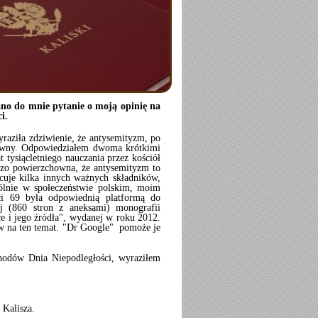
ano do mnie pytanie o moją opinię na
i.
raziła zdziwienie, że antysemityzm, po
łtowny. Odpowiedziałem dwoma krótkimi
 tysiącletniego nauczania przez kościół
rdzo powierzchowna, że antysemityzm to
acuje kilka innych ważnych składników,
ególnie w społeczeństwie polskim, moim
ci 69 była odpowiednią platformą do
ej (860 stron z aneksami) monografii
e i jego źródła", wydanej w roku 2012.
łów na ten temat. "Dr Google" pomoże je
hodów Dnia Niepodległości, wyraziłem
 Kalisza.