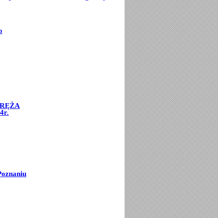
o
ORĘŻA
4r.
Poznaniu