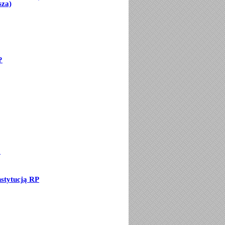
sza)
?
a
stytucją RP