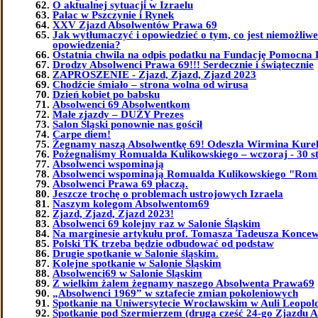
O aktualnej sytuacji w Izraelu
Pałac w Pszczynie i Rynek
XXV Zjazd Absolwentów Prawa 69
Jak wytłumaczyć i opowiedzieć o tym, co jest niemożliw
opowiedzenia?
Ostatnia chwila na odpis podatku na Fundację Pomocna 
Drodzy Absolwenci Prawa 69!!! Serdecznie i świątecznie
ZAPROSZENIE - Zjazd, Zjazd, Zjazd 2023
Chodźcie śmiało – strona wolna od wirusa
Dzień kobiet po babsku
Absolwenci 69 Absolwentkom
Małe zjazdy – DUŻY Prezes
Salon Śląski ponownie nas gościł
Carpe diem!
Żegnamy naszą Absolwentkę 69! Odeszła Wirmina Kure
Pożegnaliśmy Romualda Kulikowskiego – wczoraj - 30 st
Absolwenci wspominają
Absolwenci wspominają Romualda Kulikowskiego "Ro
Absolwenci Prawa 69 płaczą.
Jeszcze trochę o problemach ustrojowych Izraela
Naszym kolegom Absolwentom69
Zjazd, Zjazd, Zjazd 2023!
Absolwenci 69 kolejny raz w Salonie Śląskim
Na marginesie artykułu prof. Tomasza Tadeusza Koncew
Polski TK trzeba będzie odbudować od podstaw
Drugie spotkanie w Salonie śląskim.
Kolejne spotkanie w Salonie Śląskim
Absolwenci69 w Salonie Śląskim
Z wielkim żalem żegnamy naszego Absolwenta Prawa69
„Absolwenci 1969” w sztafecie zmian pokoleniowych
Spotkanie na Uniwersytecie Wrocławskim w Auli Leopol
Spotkanie pod Szermierzem (druga cześć 24-go Zjazdu 