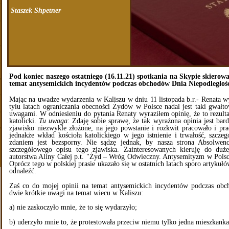
Staszek Shpetner
Pod koniec naszego ostatniego (16.11.21) spotkania na Skypie skierow
temat antysemickich incydentów podczas obchodów Dnia Niepodległośc
Mając na uwadze wydarzenia w Kaliszu w dniu 11 listopada b.r.- Renata wy
tylu latach ograniczania obecności Żydów w Polsce nadal jest taki gwa
uwagami. W odniesieniu do pytania Renaty wyraziłem opinię, że to rezultat
katolicki.
Tu uwaga
: Zdaję sobie sprawę, że tak wyrażona opinia jest ba
zjawisko niezwykle złożone, na jego powstanie i rozkwit pracowało i pr
jednakże wkład kościoła katolickiego w jego istnienie i trwałość, szcz
zdaniem jest bezsporny. Nie sądzę jednak, by nasza strona Absolwen
szczegółowego opisu tego zjawiska. Zainteresowanych kieruję do duż
autorstwa Aliny Całej p.t. "Żyd – Wróg Odwieczny. Antysemityzm w Polsc
Oprócz tego w polskiej prasie ukazało się w ostatnich latach sporo artyku
odnaleźć.
Zaś co do mojej opinii na temat antysemickich incydentów podczas obc
dwie krótkie uwagi na temat wiecu w Kaliszu:
a) nie zaskoczyło mnie, że to się wydarzyło;
b) uderzyło mnie to, że protestowała przeciw niemu tylko jedna mieszkanka