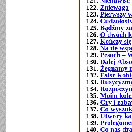
Nienawiść 
Zniewaga
Pierwszy w
Cudzołóst
Bądźmy za
O dwóch k
Kończy się
Na tle wsp
Pesach – W
Dalej Abso
Żegnamy n
Fałsz Kobi
Rusycyzmy
Rozpoczyn
Moim kol
Gry i zab
Co wyszuk
Utwory ka
Prolegome
Co nas dra