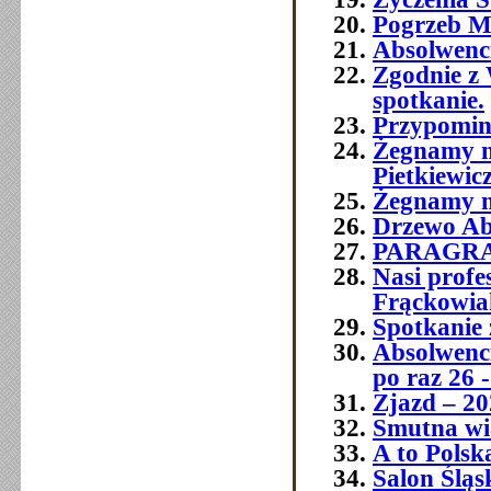
Pogrzeb M
Absolwenc
Zgodnie z 
spotkanie.
Przypomin
Żegnamy n
Pietkiewic
Żegnamy n
Drzewo Ab
PARAGR
Nasi prof
Frąckowia
Spotkanie 
Absolwenci
po raz 26 -
Zjazd – 20
Smutna wia
A to Polsk
Salon Śląs