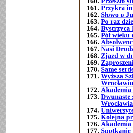
Przeszło 
Przykra i
Słowo o J
Po raz dzi
Bystrzyca 
Pół wieku 
Absolwenc
Nasi Drod
Zjazd w dn
Zaproszeni
Same serde
Wyższa Sz
Wrocławi
Akademia 
Dwunaste 
Wrocławia
Uniwersyt
Kolejna p
Akademia 
Spotkanie 