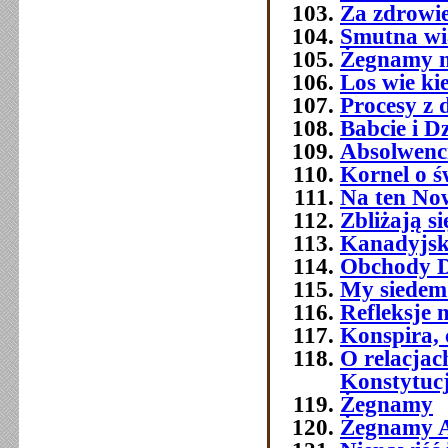
Za zdrowi
Smutna w
Żegnamy n
Los wie ki
Procesy z 
Babcie i D
Absolwenc
Kornel o ś
Na ten No
Zbliżają si
Kanadyjsk
Obchody Dn
My siedemd
Refleksje 
Konspira, 
O relacja
Konstytuc
Żegnamy
Żegnamy A