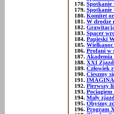
Spotkanie 
Spotkanie
Komitet o
W drodze 
Grawitacja
Spacer wr
Papieski W
Wielkanoc
Profani w 
Akademia 
XXI Zjazd 
Człowiek 
Cieszmy si
IMAGIN
Pierwszy l
Pociągiem 
Mały zjazd
Obyśmy zd
Program 