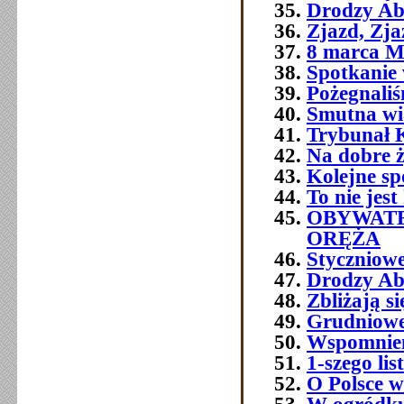
Drodzy Ab
Zjazd, Zja
8 marca M
Spotkanie 
Pożegnali
Smutna w
Trybunał 
Na dobre ż
Kolejne sp
To nie jest
OBYWATE
ORĘŻA
Styczniowe
Drodzy Ab
Zbliżają s
Grudniowe 
Wspomnien
1-szego l
O Polsce w