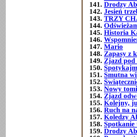
Drodzy Ab
Jesień trz
TRZY C
Odświeżam
Historia 
Wspomnien
Mario
Zapasy z 
Zjazd pod
Spotykajmy
Smutna w
Świątecznie
Nowy tomi
Zjazd odw
Kolejny, j
Ruch na na
Koledzy A
Spotkanie 
Drodzy Ab