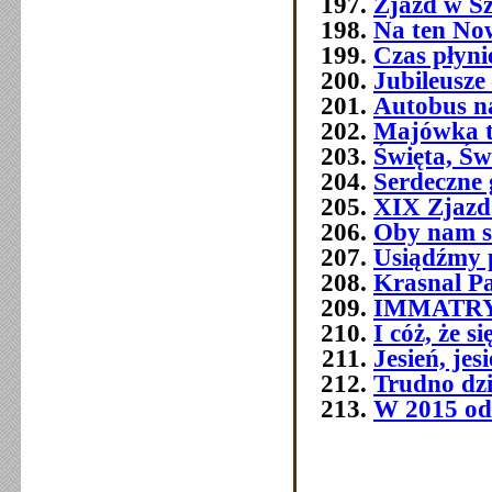
Zjazd w Szc
Na ten No
Czas płyni
Jubileusze 
Autobus n
Majówka t
Święta, Św
Serdeczne 
XIX Zjazd
Oby nam s
Usiądźmy p
Krasnal P
IMMATR
I cóż, że 
Jesień, jes
Trudno dziś
W 2015 od