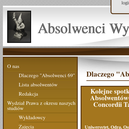
log
Absolwenci Wy
O nas
Dlaczego "Ab
Dlaczego "Absolwenci 69"
Lista absolwentów
Kolejne spot
Redakcja
Absolwentów
Concordii T
Wydział Prawa z okresu naszych
studiów
Wykładowcy
Zajęcia
Uniwersytet, Odra, Os