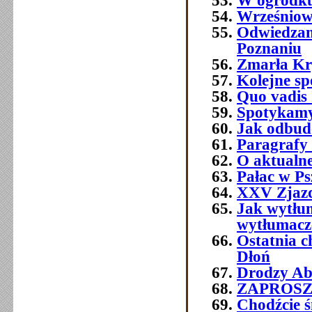
W ogródku
Wrześniowe
Odwiedzam
Poznaniu
Zmarła Kry
Kolejne sp
Quo vadis 
Spotykamy 
Jak odbud
Paragrafy 
O aktualne
Pałac w Ps
XXV Zjazd
Jak wytłum
wytłumacze
Ostatnia 
Dłoń
Drodzy Abs
ZAPROSZEN
Chodźcie ś