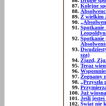
Drugie spo
Kolejne sp
Absolwenci
Z wielkim
„Absolwenc
Spotkanie
Leopoldyn
Spotkanie 
Absolwent
Dwudziest
sza)
Zjazd, Zj
Teraz wie
Wspomnien
Żegnamy n
„Przyszła 
Przymierza
Już wiosna
Jeśli jest
Świat nie 