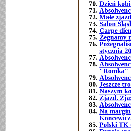
Dzień kobi
Absolwenc
Małe zjaz
Salon Śląs
Carpe die
Żegnamy n
Pożegnali
stycznia 2
Absolwenc
Absolwenc
"Romka"
Absolwenci
Jeszcze tr
Naszym ko
Zjazd, Zja
Absolwenci
Na margine
Koncewicz
Polski TK