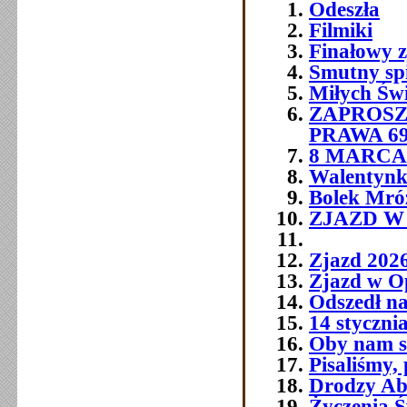
Odeszła
Filmiki
Finałowy 
Smutny sp
Miłych Św
ZAPROSZ
PRAWA 6
8 MARCA 
Walentynk
Bolek Mró
ZJAZD W O
Zjazd 202
Zjazd w O
Odszedł na
14 styczni
Oby nam si
Pisaliśmy,
Drodzy Abs
Życzenia Ś