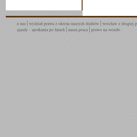
o nas
wydział prawa z okresu naszych studiów
wrocław z drugiej p
zjazdy - spotkania po latach
nasza praca
prawo na wesoło