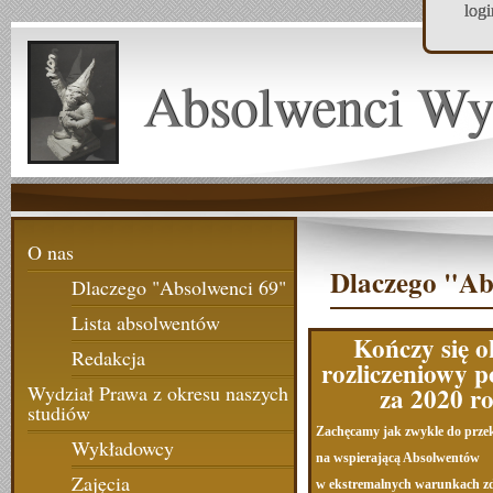
log
Absolwenci Wy
O nas
Dlaczego "Ab
Dlaczego "Absolwenci 69"
Lista absolwentów
Kończy się o
Redakcja
rozliczeniowy 
za 2020 r
Wydział Prawa z okresu naszych
studiów
Zachęcamy jak zwykle do prze
Wykładowcy
na wspierającą Absolwentów
Zajęcia
w ekstremalnych warunkach z