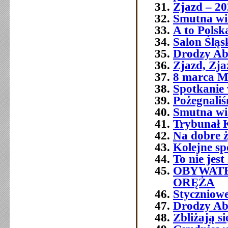
Zjazd – 20
Smutna wia
A to Polsk
Salon Śląs
Drodzy Ab
Zjazd, Zja
8 marca M
Spotkanie 
Pożegnali
Smutna w
Trybunał 
Na dobre ż
Kolejne sp
To nie jest
OBYWATE
ORĘŻA
Styczniowe
Drodzy Ab
Zbliżają s