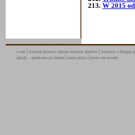
W 2015 od
o nas
wydział prawa z okresu naszych studiów
wrocław z drugiej p
zjazdy - spotkania po latach
nasza praca
prawo na wesoło