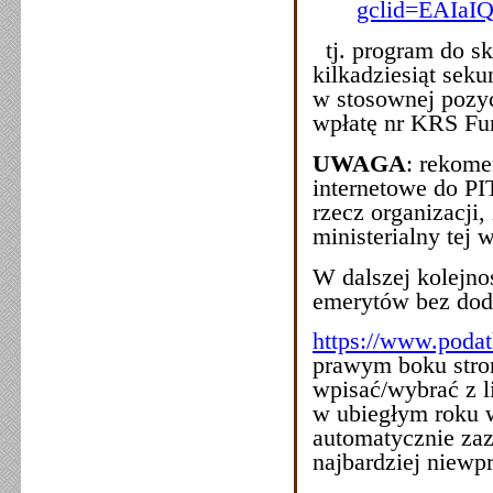
gclid=EAI
tj. program do sk
kilkadziesiąt seku
w stosownej pozyc
wpłatę nr KRS Fu
UWAGA
: rekome
internetowe do PI
rzecz organizacji
ministerialny tej
W dalszej kolejno
emerytów bez do
https://www.podatk
prawym boku stro
wpisać/wybrać z l
w ubiegłym roku w
automatycznie zaz
najbardziej niew