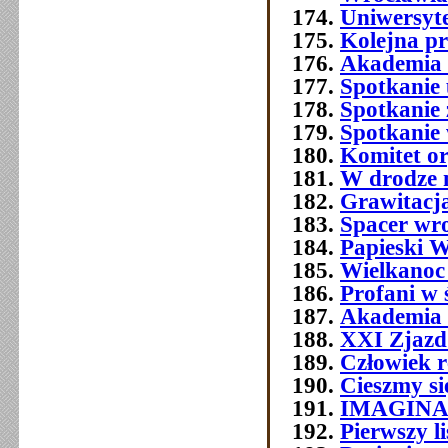
Uniwersyt
Kolejna p
Akademia 
Spotkanie 
Spotkanie 
Spotkanie
Komitet o
W drodze 
Grawitacja
Spacer wr
Papieski W
Wielkanoc
Profani w 
Akademia 
XXI Zjazd 
Człowiek 
Cieszmy si
IMAGIN
Pierwszy l