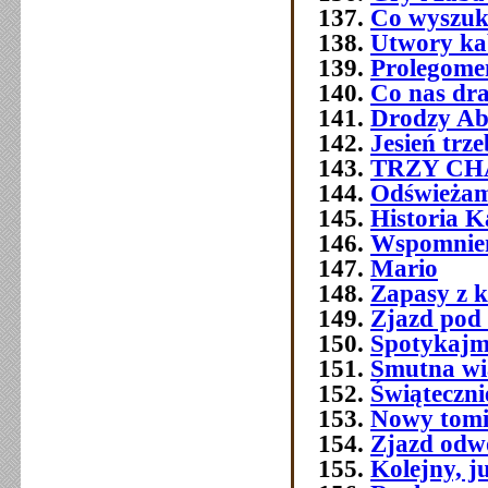
Co wyszuk
Utwory ka
Prolegome
Co nas dra
Drodzy Ab
Jesień trz
TRZY C
Odświeżam
Historia 
Wspomnien
Mario
Zapasy z 
Zjazd pod
Spotykajmy
Smutna w
Świątecznie
Nowy tomi
Zjazd odw
Kolejny, j