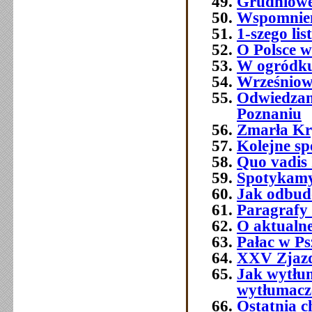
Grudniowe 
Wspomnien
1-szego l
O Polsce w
W ogródku
Wrześniowe
Odwiedzam
Poznaniu
Zmarła Kry
Kolejne sp
Quo vadis 
Spotykamy 
Jak odbud
Paragrafy 
O aktualne
Pałac w Ps
XXV Zjazd
Jak wytłum
wytłumacze
Ostatnia 