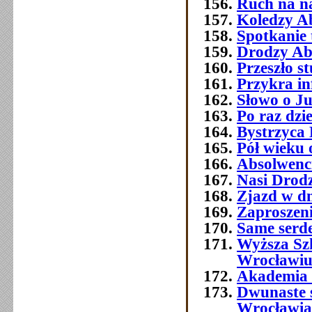
Ruch na na
Koledzy A
Spotkanie 
Drodzy Ab
Przeszło 
Przykra i
Słowo o J
Po raz dzi
Bystrzyca 
Pół wieku 
Absolwenc
Nasi Drod
Zjazd w dn
Zaproszeni
Same serde
Wyższa Sz
Wrocławi
Akademia 
Dwunaste 
Wrocławia