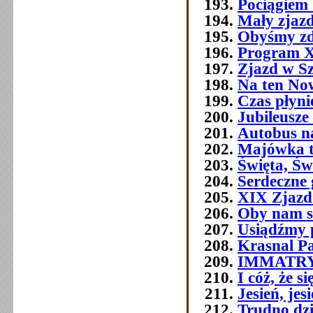
Pociągiem 
Mały zjazd
Obyśmy zd
Program 
Zjazd w Szc
Na ten No
Czas płyni
Jubileusze 
Autobus n
Majówka t
Święta, Św
Serdeczne 
XIX Zjazd
Oby nam s
Usiądźmy p
Krasnal P
IMMATR
I cóż, że 
Jesień, jes
Trudno dziś