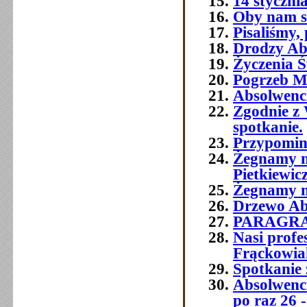
14 styczni
Oby nam si
Pisaliśmy,
Drodzy Abs
Życzenia Ś
Pogrzeb M
Absolwenc
Zgodnie z 
spotkanie.
Przypomin
Żegnamy n
Pietkiewic
Żegnamy n
Drzewo Ab
PARAGR
Nasi prof
Frąckowia
Spotkanie 
Absolwenci
po raz 26 -