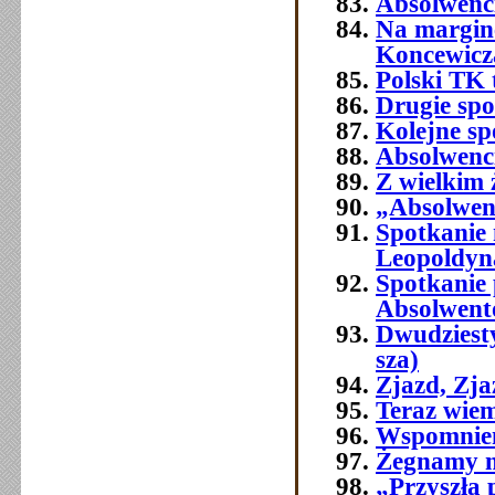
Absolwenci
Na margine
Koncewicz
Polski TK
Drugie spo
Kolejne sp
Absolwenci
Z wielkim
„Absolwenc
Spotkanie
Leopoldyn
Spotkanie 
Absolwent
Dwudziest
sza)
Zjazd, Zj
Teraz wie
Wspomnien
Żegnamy n
„Przyszła 