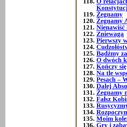
O relacja
Konstytuc
Żegnamy
Żegnamy A
Nienawiść 
Zniewaga
Pierwszy w
Cudzołóst
Bądźmy za
O dwóch k
Kończy się
Na tle wsp
Pesach – W
Dalej Abso
Żegnamy n
Fałsz Kobi
Rusycyzmy
Rozpoczyn
Moim kol
Gry i zab