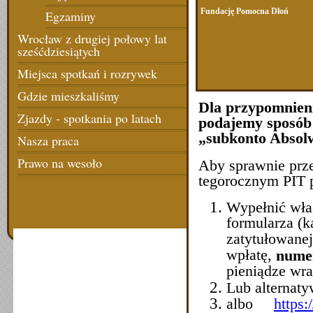
Fundację Pomocna Dłoń
Egzaminy
Wrocław z drugiej połowy lat
sześćdziesiątych
Miejsca spotkań i rozrywek
Gdzie mieszkaliśmy
Dla przypomnienia
Zjazdy - spotkania po latach
podajemy sposób
„subkonto Absol
Nasza praca
Prawo na wesoło
Aby sprawnie prz
tegorocznym PIT p
Wypełnić wła
formularza (k
zatytułowanej
wpłatę,
numer
pieniądze wr
Lub alternat
albo
https: