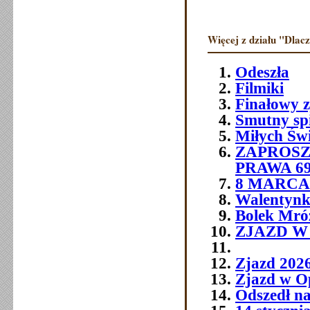
Więcej z działu "Dlac
Odeszła
Filmiki
Finałowy 
Smutny sp
Miłych Św
ZAPROSZ
PRAWA 6
8 MARCA 
Walentynk
Bolek Mró
ZJAZD W O
Zjazd 202
Zjazd w O
Odszedł na