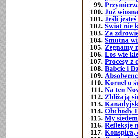
Przymierza
Już wiosna
Jeśli jest
Świat nie 
Za zdrowi
Smutna w
Żegnamy n
Los wie ki
Procesy z 
Babcie i D
Absolwenc
Kornel o ś
Na ten No
Zbliżają si
Kanadyjsk
Obchody Dn
My siedemd
Refleksje 
Konspira, 