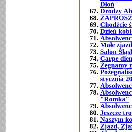
Dłoń
Drodzy Abs
ZAPROSZEN
Chodźcie ś
Dzień kobi
Absolwenc
Małe zjaz
Salon Śląs
Carpe die
Żegnamy n
Pożegnali
stycznia 2
Absolwenc
Absolwenc
"Romka"
Absolwenci
Jeszcze tr
Naszym ko
Zjazd, Zja