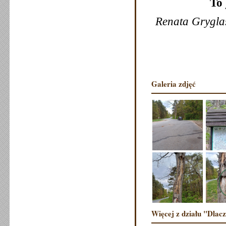
To 
Renata Grygla
Galeria zdjęć
Więcej z działu "Dlac