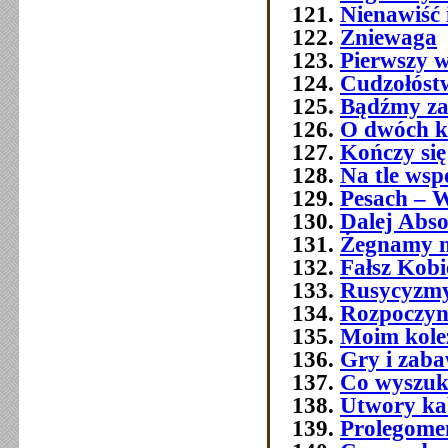
Nienawiść 
Zniewaga
Pierwszy w
Cudzołóst
Bądźmy za
O dwóch k
Kończy się
Na tle wsp
Pesach – W
Dalej Abso
Żegnamy n
Fałsz Kobi
Rusycyzmy
Rozpoczyn
Moim kol
Gry i zab
Co wyszuk
Utwory ka
Prolegome