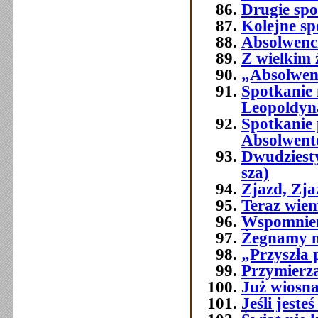
Drugie spo
Kolejne sp
Absolwenci
Z wielkim
„Absolwenc
Spotkanie
Leopoldyn
Spotkanie 
Absolwent
Dwudziest
sza)
Zjazd, Zj
Teraz wie
Wspomnien
Żegnamy n
„Przyszła 
Przymierza
Już wiosna
Jeśli jest