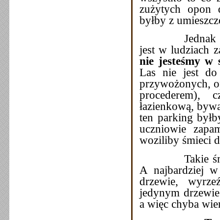
zużytych opon d
byłby z umieszcz
Jednak to nie 
jest w ludziach 
nie jesteśmy w 
Las nie jest do
przywożonych, op
procederem), 
łazienkową, bywaj
ten parking był
uczniowie zapam
woziliby śmieci d
Takie śmiecen
A najbardziej w
drzewie, wyrze
jedynym drzewie 
a więc chyba wi