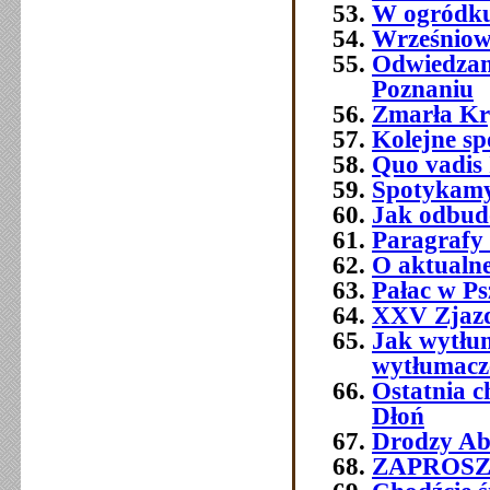
W ogródku
Wrześniowe
Odwiedzam
Poznaniu
Zmarła Kry
Kolejne sp
Quo vadis 
Spotykamy 
Jak odbud
Paragrafy 
O aktualne
Pałac w Ps
XXV Zjazd
Jak wytłum
wytłumacze
Ostatnia 
Dłoń
Drodzy Abs
ZAPROSZEN