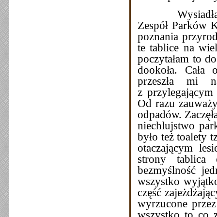
Wysiadłam i po
Zespół Parków Kr
poznania przyrod
te tablice na wi
poczytałam to do 
dookoła. Cała o
przeszła mi n
z przylegającym
Od razu zauważył
odpadów. Zaczęła
niechlujstwo par
było też toalety 
otaczającym les
strony tablica
bezmyślność jedn
wszystko wyjątko
część zajeżdżają
wyrzucone przez
wszystko to co z