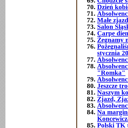
Chodźcie ś
Dzień kobi
Absolwenc
Małe zjaz
Salon Śląs
Carpe die
Żegnamy n
Pożegnali
stycznia 2
Absolwenc
Absolwenc
"Romka"
Absolwenci
Jeszcze tr
Naszym ko
Zjazd, Zja
Absolwenci
Na margine
Koncewicz
Polski TK