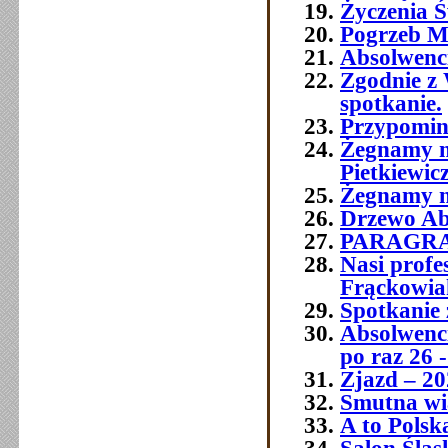
Życzenia Ś
Pogrzeb M
Absolwenc
Zgodnie z 
spotkanie.
Przypomin
Żegnamy n
Pietkiewic
Żegnamy n
Drzewo Ab
PARAGR
Nasi prof
Frąckowia
Spotkanie 
Absolwenci
po raz 26 -
Zjazd – 20
Smutna wia
A to Polsk