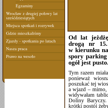
Egzaminy
Wrocław z drugiej połowy lat
sześćdziesiątych
Miejsca spotkań i rozrywek
Gdzie mieszkaliśmy
Od lat jeżdż
Zjazdy - spotkania po latach
drogą nr 15
Nasza praca
w kierunku na
spory parking 
Prawo na wesoło
ogół jest pusto
Tym razem miałam
ponieważ wiosn
poszukać tej wios
a wjazd – mimo, 
widywałam tablic
Doliny Baryczy.
krótki postój żeb