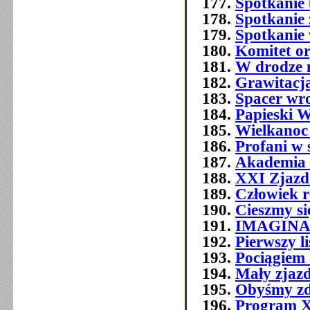
Spotkanie 
Spotkanie 
Spotkanie
Komitet o
W drodze 
Grawitacja
Spacer wr
Papieski W
Wielkanoc
Profani w 
Akademia 
XXI Zjazd 
Człowiek 
Cieszmy si
IMAGIN
Pierwszy l
Pociągiem 
Mały zjazd
Obyśmy zd
Program 