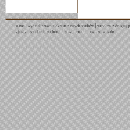
o nas
wydział prawa z okresu naszych studiów
wrocław z drugiej p
zjazdy - spotkania po latach
nasza praca
prawo na wesoło