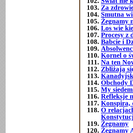
Świat nie 
Za zdrowi
Smutna w
Żegnamy n
Los wie ki
Procesy z 
Babcie i D
Absolwenc
Kornel o ś
Na ten No
Zbliżają si
Kanadyjsk
Obchody Dn
My siedemd
Refleksje 
Konspira, 
O relacja
Konstytuc
Żegnamy
Żegnamy A