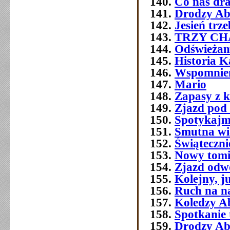
Co nas dra
Drodzy Ab
Jesień trz
TRZY C
Odświeżam
Historia 
Wspomnien
Mario
Zapasy z 
Zjazd pod
Spotykajmy
Smutna w
Świątecznie
Nowy tomi
Zjazd odw
Kolejny, j
Ruch na na
Koledzy A
Spotkanie 
Drodzy Ab