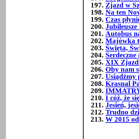
Zjazd w Szc
Na ten No
Czas płyni
Jubileusze 
Autobus n
Majówka t
Święta, Św
Serdeczne 
XIX Zjazd
Oby nam s
Usiądźmy p
Krasnal P
IMMATR
I cóż, że 
Jesień, jes
Trudno dziś
W 2015 od