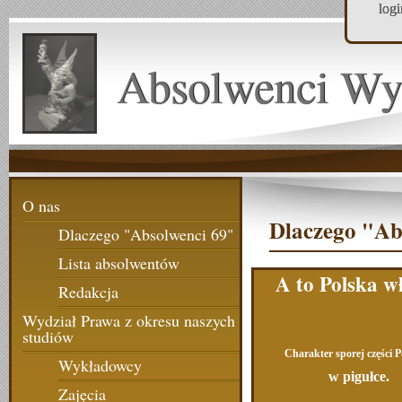
log
Absolwenci Wy
O nas
Dlaczego "Ab
Dlaczego "Absolwenci 69"
Lista absolwentów
A to Polska w
Redakcja
Wydział Prawa z okresu naszych
studiów
Charakter sporej części 
Wykładowcy
w pigułce.
Zajęcia