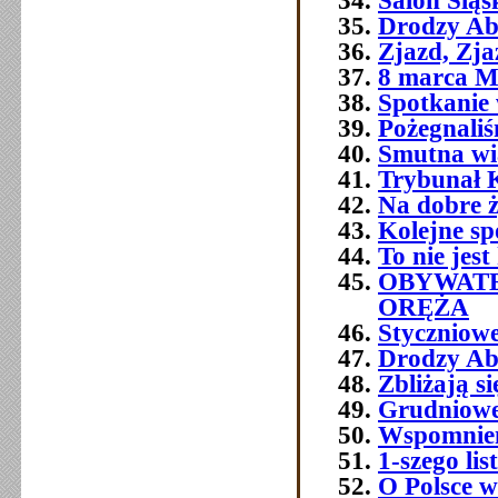
Salon Śląs
Drodzy Ab
Zjazd, Zja
8 marca M
Spotkanie 
Pożegnali
Smutna w
Trybunał 
Na dobre ż
Kolejne sp
To nie jest
OBYWATE
ORĘŻA
Styczniowe
Drodzy Ab
Zbliżają s
Grudniowe 
Wspomnien
1-szego l
O Polsce w