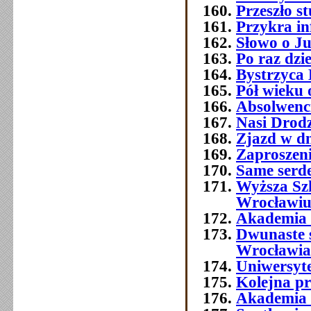
Przeszło 
Przykra i
Słowo o J
Po raz dzi
Bystrzyca 
Pół wieku 
Absolwenc
Nasi Drod
Zjazd w dn
Zaproszeni
Same serde
Wyższa Sz
Wrocławi
Akademia 
Dwunaste 
Wrocławia
Uniwersyt
Kolejna p
Akademia 