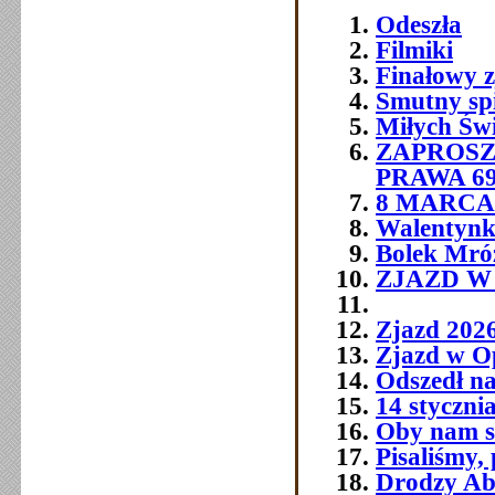
Odeszła
Filmiki
Finałowy 
Smutny sp
Miłych Św
ZAPROSZ
PRAWA 6
8 MARCA 
Walentynk
Bolek Mró
ZJAZD W O
Zjazd 202
Zjazd w O
Odszedł na
14 styczni
Oby nam si
Pisaliśmy,
Drodzy Abs