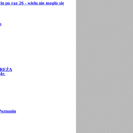
u po raz 26 - wielu nie mogło się
o
ORĘŻA
4r.
Poznaniu