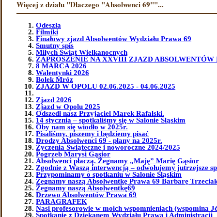
Więcej z działu "Dlaczego "Absolwenci 69""...
Odeszła
Filmiki
Finałowy zjazd Absolwentów Wydziału Prawa 69
Smutny spis
Miłych Świąt Wielkanocnych
ZAPROSZENIE NA XXVIII ZJAZD ABSOLWENTÓW 
8 MARCA 2026
Walentynki 2026
Bolek Mróz
ZJAZD W OPOLU 02.06.2025 - 04.06.2025
Zjazd 2026
Zjazd w Opolu 2025
Odszedł nasz Przyjaciel Marek Rafalski.
14 stycznia – spotkaliśmy się w Salonie Śląskim
Oby nam się wiodło w 2025r.
Pisaliśmy, piszemy i będziemy pisać
Drodzy Absolwenci 69 - plany na 2025r.
Życzenia Świąteczne i noworoczne 2024/2025
Pogrzeb Marysi Gąsior
Absolwenci płaczą. Żegnamy „Maję” Marię Gąsior
Zgodnie z Waszą interwencją – odwołujemy jutrzejsze sp
Przypominamy o spotkaniu w Salonie Śląskim
Żegnamy naszą Absolwentkę Prawa 69 Barbarę Trzeciak 
Żegnamy naszą Absolwentkę69
Drzewo Absolwentów Prawa 69
PARAGRAFEK
Nasi profesorowie w moich wspomnieniach (wspomina J
Spotkanie z Dziekanem Wydziału Prawa i Administracji