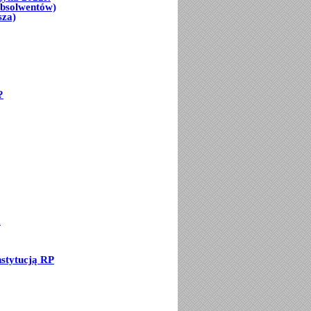
Absolwentów)
sza)
?
a
stytucją RP