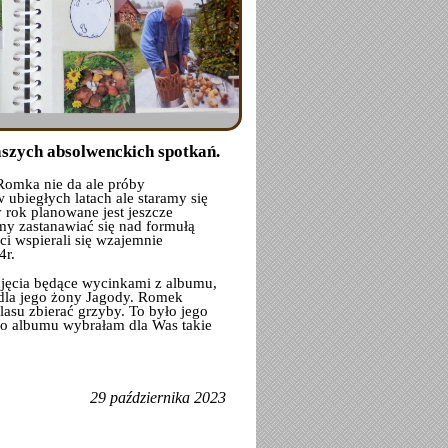
aszych absolwenckich spotkań.
 Romka nie da ale próby
 ubiegłych latach ale staramy się
 rok planowane jest jeszcze
my zastanawiać się nad formułą
i wspierali się wzajemnie
4r.
jęcia będące wycinkami z albumu,
i dla jego żony Jagody. Romek
lasu zbierać grzyby. To było jego
go albumu wybrałam dla Was takie
29 października 2023