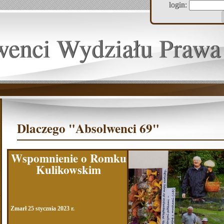
login:
wenci Wydziału Prawa
Dlaczego "Absolwenci 69"
Wspomnienie o Romku
Kulikowskim
Zmarł 25 stycznia 2023 r.