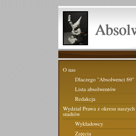
Absol
O nas
Dlaczego "Absolwenci 69"
Lista absolwentów
Redakcja
Wydział Prawa z okresu naszych
studiów
Wykładowcy
Zajęcia