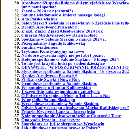
Absolwenci69 spotkali się na dużym zjeździe we Wrocławi
już z nami spotkać
Zjazd – 2024 rok (ostatni?)
Smutna wiadomość o śmierci naszego kolegi
A to Polska właśnie
Salon Śląski 9 kwietnia rozmawiamy o Zjeździe i nie tylk
Drodzy AbsolwenciPrawa69!!!
Zjazd, Zjazd, Zjazd Absolwentów 2024 rok
8 marca Międzynarodowy Dzień Kobiet
Spotkanie w Salonie Śląskim 5 marca 2024 r.
Pożegnaliśmy Jagodę Kulikowską
Smutna wiadomość
Trybunał Konstytucyjny na nowo
Na dobre życzenia nigdy nie jest zbyt późno.
Kolejne spotkanie w Salonie Śląskim - 6 lutego 2024
To nie jest kraj dla ludzi po siedemdziesiątce
OBYWATEL - W POSZUKIWANIU PRZESTRZENI I 
Styczniowe spotkanie w Salonie Śląskim - 16 stycznia 202
Drodzy Absolwenci Prawa 69
Zbliżają się Święta i Nowy Rok
Grudniowe spotkanie w Salonie Śląskim.
Wspomnienie o Romku Kulikowskim
1-szego listopada wspominamy zmarłych.
O Polsce w Europie, o Mnie, o Tobie i …. o Nas
W ogródku Salonu Śląskiego
Wrześniowe spotkanie w Salonie Śląskim.
Odwiedzamy naszego absolwenta Marka Rafalskiego w 
Zmarła Krystyna Lapeta - Jastrzębska
Kolejne spotkanie Absolwentów69 w Concordii Taste
Quo vadis Izraelu – raz jeszcze
Spotykamy się już w sierpniu we Wrocławiu
Jak odbudować państwo prawa w Polsce?