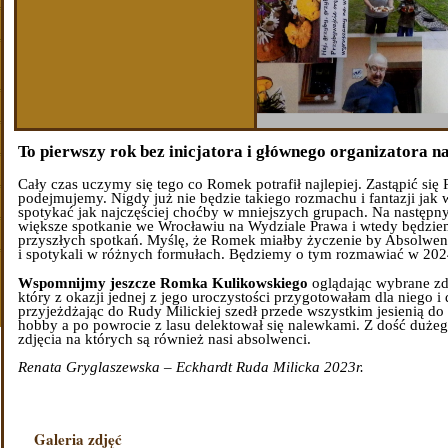
To pierwszy rok bez inicjatora i głównego organizatora n
Cały czas uczymy się tego co Romek potrafił najlepiej. Zastąpić się
podejmujemy. Nigdy już nie będzie takiego rozmachu i fantazji jak w
spotykać jak najczęściej choćby w mniejszych grupach. Na następny
większe spotkanie we Wrocławiu na Wydziale Prawa i wtedy będzie
przyszłych spotkań. Myślę, że Romek miałby życzenie by Absolwenc
i spotykali w różnych formułach. Będziemy o tym rozmawiać w 202
Wspomnijmy jeszcze Romka Kulikowskiego
oglądając wybrane zd
który z okazji jednej z jego uroczystości przygotowałam dla niego 
przyjeżdżając do Rudy Milickiej szedł przede wszystkim jesienią do 
hobby a po powrocie z lasu delektował się nalewkami. Z dość duże
zdjęcia na których są również nasi absolwenci.
Renata Gryglaszewska – Eckhardt Ruda Milicka 2023r.
Galeria zdjęć