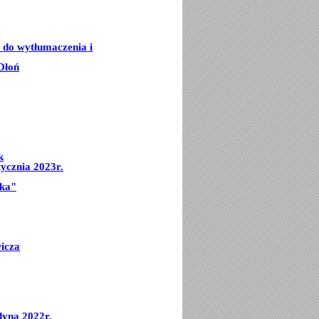
e do wytłumaczenia i
Dłoń
k
ycznia 2023r.
mka"
icza
dyna 2022r.