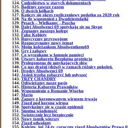
Cudzołóstwo w starych dokumentach
Bądźmy zawsze razem
O dwóch kółkach
Kończy się okres rozliczeniowy podatku za 2020 rok
Na tle wspomnień z Dwudziestolatki
Pesach – Wielkanoc - Pascha
Dalej Absolwenci 69 spotykają się na Skype
Żegnamy naszego kolegę
Fałsz Kobiety
Rusycyzmy przyswojone
Rozpoczynamy nowy temat
Moim koleżankom Absolwentkom69
Gry i zabawy
Co wyszukano w lamusie pamięci
Utwory kabaretu Bezpłatna protekcja
Prolegomena do umykających słów
Co nas drażni (dziwi) w ramach różnicy pokoleń.
Drodzy Absolwenci 69
Jesień trzeba zobaczyć lub usłyszeć
TRZY CHANDRY
Odświeżamy nasze pasje
Historia Kabaretu Prawników
Wspomnienie o Romanie Wtorku
Mario
Zapasy z koronowanym wirusem trwają
Zjazd pod koroną wirusa
Spotykajmy się w czasie epidemii
Smutna wiadomość
Świątecznie lecz bezpiecznie
Nowy tomik wierszy
Zjazd odwołany
Kolejny, już 24-ty, coroczny zjazd Absolwentów Prawa 6