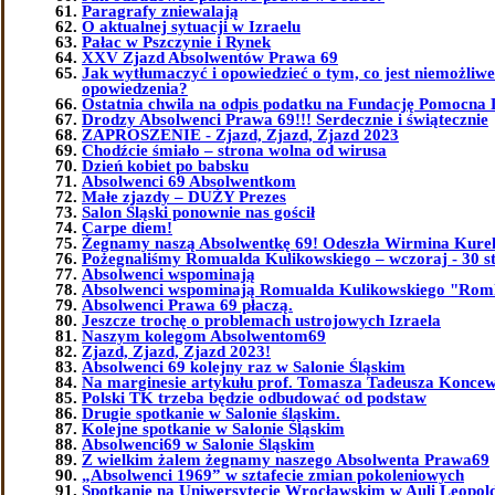
Paragrafy zniewalają
O aktualnej sytuacji w Izraelu
Pałac w Pszczynie i Rynek
XXV Zjazd Absolwentów Prawa 69
Jak wytłumaczyć i opowiedzieć o tym, co jest niemożliw
opowiedzenia?
Ostatnia chwila na odpis podatku na Fundację Pomocna 
Drodzy Absolwenci Prawa 69!!! Serdecznie i świątecznie
ZAPROSZENIE - Zjazd, Zjazd, Zjazd 2023
Chodźcie śmiało – strona wolna od wirusa
Dzień kobiet po babsku
Absolwenci 69 Absolwentkom
Małe zjazdy – DUŻY Prezes
Salon Śląski ponownie nas gościł
Carpe diem!
Żegnamy naszą Absolwentkę 69! Odeszła Wirmina Kure
Pożegnaliśmy Romualda Kulikowskiego – wczoraj - 30 st
Absolwenci wspominają
Absolwenci wspominają Romualda Kulikowskiego "Ro
Absolwenci Prawa 69 płaczą.
Jeszcze trochę o problemach ustrojowych Izraela
Naszym kolegom Absolwentom69
Zjazd, Zjazd, Zjazd 2023!
Absolwenci 69 kolejny raz w Salonie Śląskim
Na marginesie artykułu prof. Tomasza Tadeusza Koncew
Polski TK trzeba będzie odbudować od podstaw
Drugie spotkanie w Salonie śląskim.
Kolejne spotkanie w Salonie Śląskim
Absolwenci69 w Salonie Śląskim
Z wielkim żalem żegnamy naszego Absolwenta Prawa69
„Absolwenci 1969” w sztafecie zmian pokoleniowych
Spotkanie na Uniwersytecie Wrocławskim w Auli Leopol