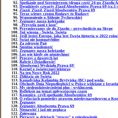
Spotkanie pod Szermierzem (druga cześć 24-go Zjazdu 
Dwudziesty czwarty Zjazd Absolwentów Prawa 69 (cz.1-
Zjazd, Zjazd, Zjazd Absolwentów Prawa 69
Teraz wiemy czemu Rudawy to Rudawy
Wspomnienie o Aldonie Tychowskiej
Żegnamy naszą koleżankę
„Przyszła pani z lasu”
Przymierzamy się do Zjazdu – przychodźcie na Skype
Już wiosna - Święta, Święta
Jeśli jesteś Europą, jaka jest Twoja historia w 2022 roku
Świat nie kompatybilny
Za zdrowie Pań
Smutna wiadomość
Żegnamy naszą koleżankę
Los wie kiedy się uśmiechnąć
Procesy z dawnych lat
Babcie i Dziadkowie!
Absolwenci Wydziału Prawa 69`
Kornel o świątecznej lekturze
Na ten Nowy Rok 2022
Zbliżają się Święta
Kanadyjska Kolumbia Brytyjska (BC) pod wodą.
Obchody Dnia Niepodległości w Polsce widziane z Izrael
My siedemdziesięcioletni plus - wykluczeni.
Refleksje na temat upływającego czasu
Konspira, czyli spotkanie Absolwentów 69
O relacjach pomiędzy prawem międzynarodowym a Kon
Żegnamy
Żegnamy Absolwenta Prawa 69
Nienawiść i jad nie popłaca
Zniewaga
Pierwszy w dziejach "proces" o zniesławienie