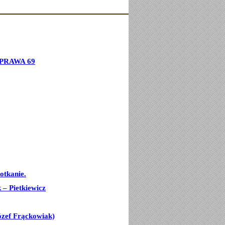
PRAWA 69
otkanie.
– Pietkiewicz
ózef Frąckowiak)