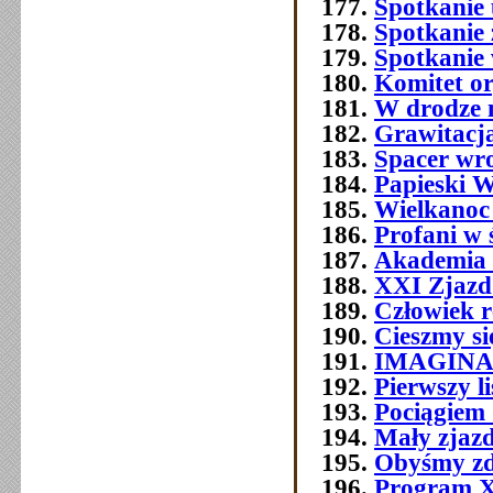
Spotkanie 
Spotkanie 
Spotkanie
Komitet o
W drodze 
Grawitacja
Spacer wr
Papieski W
Wielkanoc
Profani w 
Akademia 
XXI Zjazd 
Człowiek 
Cieszmy si
IMAGIN
Pierwszy l
Pociągiem 
Mały zjazd
Obyśmy zd
Program 