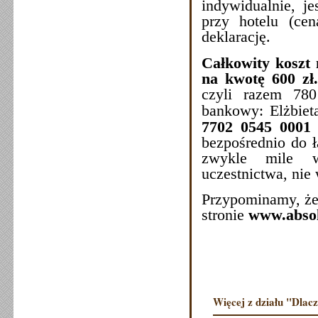
indywidualnie, j
przy hotelu (ce
deklarację.
Całkowity koszt 
na kwotę 600 zł.
czyli razem 780
bankowy: Elżbiet
7702 0545 0001
bezpośrednio do ł
zwykle mile wi
uczestnictwa, nie
Przypominamy, że 
stronie
www.abso
Komit
Więcej z działu "Dlac