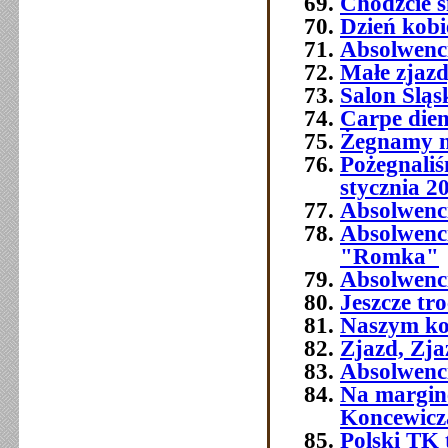
Chodźcie ś
Dzień kobi
Absolwenc
Małe zjaz
Salon Śląs
Carpe die
Żegnamy n
Pożegnali
stycznia 2
Absolwenc
Absolwenc
"Romka"
Absolwenci
Jeszcze tr
Naszym ko
Zjazd, Zja
Absolwenci
Na margine
Koncewicz
Polski TK