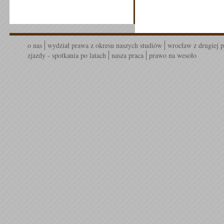
o nas
wydział prawa z okresu naszych studiów
wrocław z drugiej p
zjazdy - spotkania po latach
nasza praca
prawo na wesoło