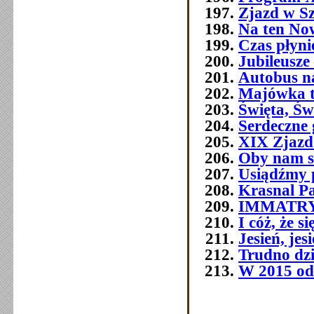
Zjazd w Szc
Na ten No
Czas płyni
Jubileusze 
Autobus n
Majówka t
Święta, Św
Serdeczne 
XIX Zjazd
Oby nam s
Usiądźmy p
Krasnal P
IMMATR
I cóż, że 
Jesień, jes
Trudno dziś
W 2015 od