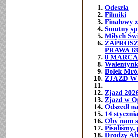
Odeszła
Filmiki
Finałowy 
Smutny sp
Miłych Św
ZAPROSZ
PRAWA 6
8 MARCA 
Walentynk
Bolek Mró
ZJAZD W O
Zjazd 202
Zjazd w O
Odszedł na
14 styczni
Oby nam si
Pisaliśmy,
Drodzy Abs