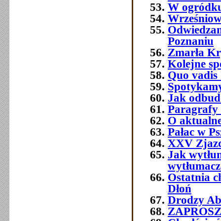
W ogródku
Wrześniowe
Odwiedzam
Poznaniu
Zmarła Kry
Kolejne sp
Quo vadis 
Spotykamy 
Jak odbud
Paragrafy 
O aktualne
Pałac w Ps
XXV Zjazd
Jak wytłum
wytłumacze
Ostatnia 
Dłoń
Drodzy Abs
ZAPROSZEN