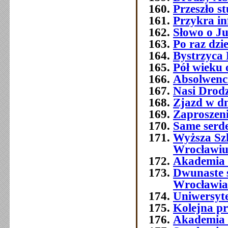
Przeszło 
Przykra i
Słowo o J
Po raz dzi
Bystrzyca 
Pół wieku 
Absolwenc
Nasi Drod
Zjazd w dn
Zaproszeni
Same serde
Wyższa Sz
Wrocławi
Akademia 
Dwunaste 
Wrocławia
Uniwersyt
Kolejna p
Akademia 