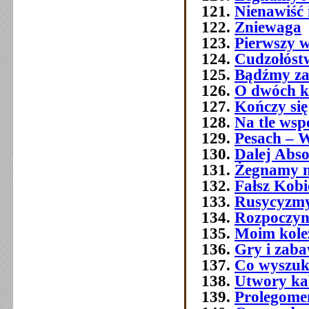
Nienawiść 
Zniewaga
Pierwszy w
Cudzołóst
Bądźmy za
O dwóch k
Kończy się
Na tle wsp
Pesach – W
Dalej Abso
Żegnamy n
Fałsz Kobi
Rusycyzmy
Rozpoczyn
Moim kol
Gry i zab
Co wyszuk
Utwory ka
Prolegome