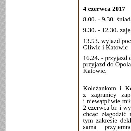
4 czerwca 2017
8.00. - 9.30. śnia
9.30. - 12.30. zaj
13.53. wyjazd poc
Gliwic i Katowic
16.24. - przyjazd 
przyjazd do Opola;
Katowic.
Koleżankom i Ko
z zagranicy za
i niewątpliwie mi
2 czerwca br. i w
chcąc złagodzić
tym zakresie dekl
sama przyjemn