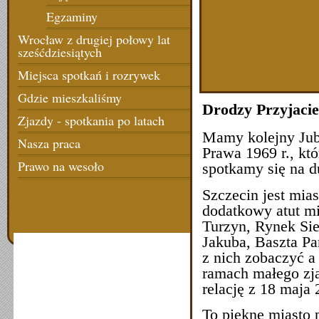
Egzaminy
Wrocław z drugiej połowy lat
sześćdziesiątych
Miejsca spotkań i rozrywek
Gdzie mieszkaliśmy
Drodzy Przyjac
Zjazdy - spotkania po latach
Mamy kolejny Jub
Nasza praca
Prawa 1969 r., kt
Prawo na wesoło
spotkamy się na d
Szczecin jest mia
dodatkowy atut m
Turzyn, Rynek Sie
Jakuba, Baszta Pa
z nich zobaczyć 
ramach małego zja
relację z 18 maja 
To piękne miasto