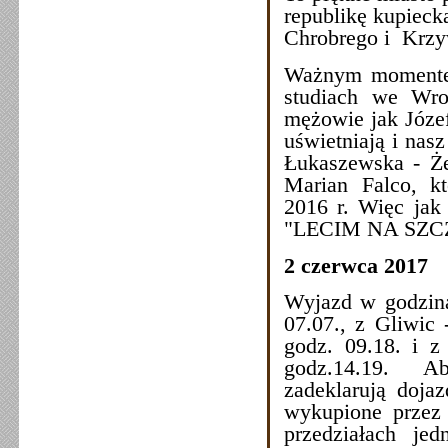
republikę kupiec
Chrobrego i Krzy
Ważnym momentem
studiach we Wroc
mężowie jak Józe
uświetniają i nas
Łukaszewska - Ż
Marian Falco, kt
2016 r. Więc jak
"LECIM NA SZCZ
2 czerwca 2017
Wyjazd w godzina
07.07., z Gliwic 
godz. 09.18. i z
godz.14.19. Abs
zadeklarują doja
wykupione przez 
przedziałach je