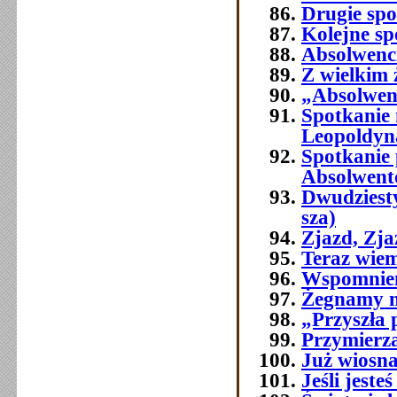
Drugie spo
Kolejne sp
Absolwenci
Z wielkim
„Absolwenc
Spotkanie
Leopoldyn
Spotkanie 
Absolwent
Dwudziest
sza)
Zjazd, Zj
Teraz wie
Wspomnien
Żegnamy n
„Przyszła 
Przymierza
Już wiosna
Jeśli jest