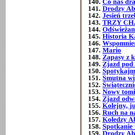
Co nas dra
Drodzy Ab
Jesień trz
TRZY C
Odświeżam
Historia 
Wspomnien
Mario
Zapasy z 
Zjazd pod
Spotykajmy
Smutna w
Świątecznie
Nowy tomi
Zjazd odw
Kolejny, j
Ruch na na
Koledzy A
Spotkanie 
Drodzy Ab