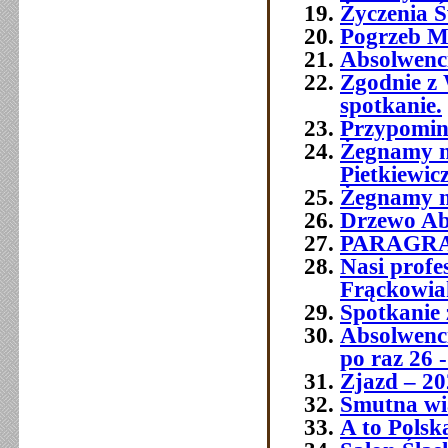
Życzenia Ś
Pogrzeb M
Absolwenc
Zgodnie z 
spotkanie.
Przypomin
Żegnamy n
Pietkiewic
Żegnamy n
Drzewo Ab
PARAGR
Nasi prof
Frąckowia
Spotkanie 
Absolwenci
po raz 26 -
Zjazd – 20
Smutna wia
A to Polsk