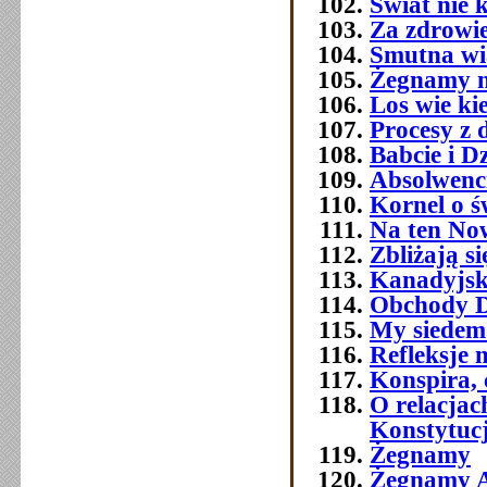
Świat nie 
Za zdrowi
Smutna w
Żegnamy n
Los wie ki
Procesy z 
Babcie i D
Absolwenc
Kornel o ś
Na ten No
Zbliżają si
Kanadyjsk
Obchody Dn
My siedemd
Refleksje 
Konspira, 
O relacja
Konstytuc
Żegnamy
Żegnamy A