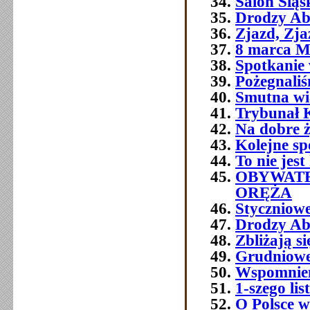
Salon Śląs
Drodzy Ab
Zjazd, Zja
8 marca M
Spotkanie 
Pożegnali
Smutna w
Trybunał 
Na dobre ż
Kolejne sp
To nie jest
OBYWATE
ORĘŻA
Styczniowe
Drodzy Ab
Zbliżają s
Grudniowe 
Wspomnien
1-szego l
O Polsce w