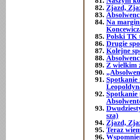
Naszym ko
Zjazd, Zja
Absolwenci
Na margine
Koncewicz
Polski TK
Drugie spo
Kolejne sp
Absolwenci
Z wielkim
„Absolwenc
Spotkanie
Leopoldyn
Spotkanie 
Absolwent
Dwudziest
sza)
Zjazd, Zj
Teraz wie
Wspomnien