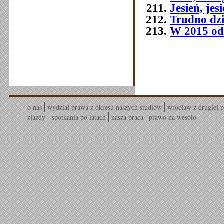
Jesień, jes
Trudno dziś
W 2015 od
o nas
wydział prawa z okresu naszych studiów
wrocław z drugiej p
zjazdy - spotkania po latach
nasza praca
prawo na wesoło