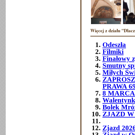
Więcej z działu "Dlac
Odeszła
Filmiki
Finałowy 
Smutny sp
Miłych Św
ZAPROSZ
PRAWA 6
8 MARCA 
Walentynk
Bolek Mró
ZJAZD W O
Zjazd 202
Zjazd w O