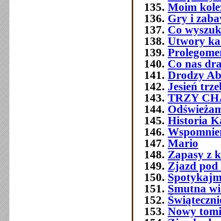
Moim kol
Gry i zab
Co wyszuk
Utwory ka
Prolegome
Co nas dra
Drodzy Ab
Jesień trz
TRZY C
Odświeżam
Historia 
Wspomnien
Mario
Zapasy z 
Zjazd pod
Spotykajmy
Smutna w
Świątecznie
Nowy tomi