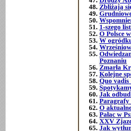
Drodzy Ab
Zbliżają s
Grudniowe 
Wspomnien
1-szego l
O Polsce w
W ogródku
Wrześniowe
Odwiedzam
Poznaniu
Zmarła Kry
Kolejne sp
Quo vadis 
Spotykamy 
Jak odbud
Paragrafy 
O aktualne
Pałac w Ps
XXV Zjazd
Jak wytłum