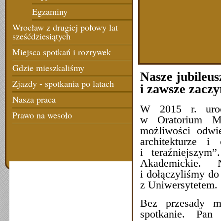
Egzaminy
Wrocław z drugiej połowy lat
sześćdziesiątych
Miejsca spotkań i rozrywek
Gdzie mieszkaliśmy
Nasze jubileu
Zjazdy - spotkania po latach
i zawsze zaczy
Nasza praca
W 2015 r. urocz
Prawo na wesoło
w Oratorium Ma
możliwości odwie
architekturze i
i teraźniejszym
Akademickie. 
i dołączyliśmy do
z Uniwersytetem.
Bez przesady mo
spotkanie. Pan