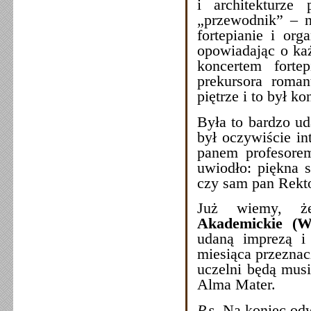
i architekturze
„przewodnik” – n
fortepianie i or
opowiadając o każ
koncertem fort
prekursora roman
piętrze i to był k
Była to bardzo ud
był oczywiście in
panem profesorem
uwiodło: piękna 
czy sam pan Rekto
Już wiemy, ż
Akademickie (
udaną imprezą i 
miesiąca przeznac
uczelni będą musi
Alma Mater.
P.s.
Na koniec odw