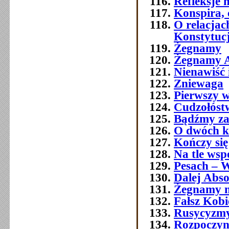
Refleksje 
Konspira, 
O relacja
Konstytuc
Żegnamy
Żegnamy A
Nienawiść 
Zniewaga
Pierwszy w
Cudzołóst
Bądźmy za
O dwóch k
Kończy się
Na tle wsp
Pesach – W
Dalej Abso
Żegnamy n
Fałsz Kobi
Rusycyzmy
Rozpoczyn