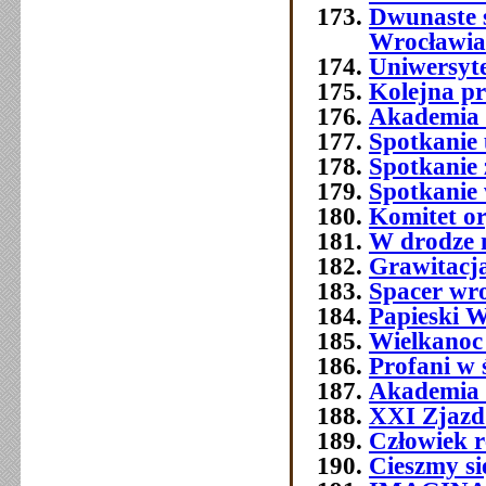
Dwunaste 
Wrocławia
Uniwersyt
Kolejna p
Akademia 
Spotkanie 
Spotkanie 
Spotkanie
Komitet o
W drodze 
Grawitacja
Spacer wr
Papieski W
Wielkanoc
Profani w 
Akademia 
XXI Zjazd 
Człowiek 
Cieszmy si