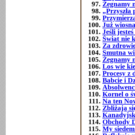
Żegnamy n
„Przyszła 
Przymierza
Już wiosna
Jeśli jest
Świat nie 
Za zdrowi
Smutna w
Żegnamy n
Los wie ki
Procesy z 
Babcie i D
Absolwenc
Kornel o ś
Na ten No
Zbliżają si
Kanadyjsk
Obchody Dn
My siedemd