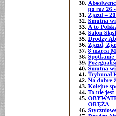
Absolwenci
po raz 26 -
Zjazd – 20
Smutna wia
A to Polsk
Salon Śląs
Drodzy Ab
Zjazd, Zja
8 marca M
Spotkanie 
Pożegnali
Smutna w
Trybunał 
Na dobre ż
Kolejne sp
To nie jest
OBYWATE
ORĘŻA
Styczniowe