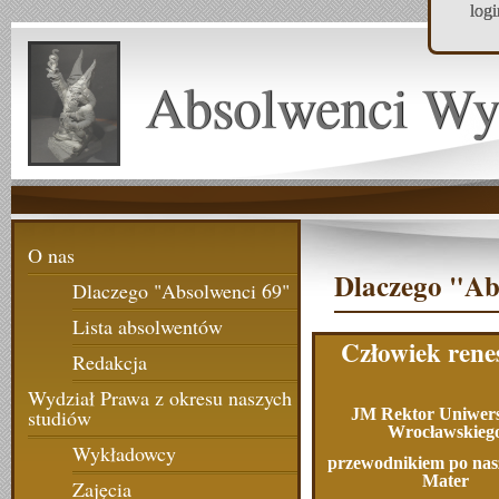
log
Absolwenci Wy
O nas
Dlaczego "Ab
Dlaczego "Absolwenci 69"
Lista absolwentów
Człowiek rene
Redakcja
Wydział Prawa z okresu naszych
JM Rektor Uniwers
studiów
Wrocławskieg
Wykładowcy
przewodnikiem po nas
Mater
Zajęcia