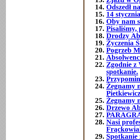
Odszedł na
14 styczni
Oby nam si
Pisaliśmy,
Drodzy Abs
Życzenia Ś
Pogrzeb M
Absolwenc
Zgodnie z 
spotkanie.
Przypomin
Żegnamy n
Pietkiewic
Żegnamy n
Drzewo Ab
PARAGR
Nasi prof
Frąckowia
Spotkanie 