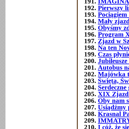
IMAGIN
Pierwszy l
Pociągiem 
Mały zjazd
Obyśmy zd
Program 
Zjazd w Szc
Na ten No
Czas płyni
Jubileusze 
Autobus n
Majówka t
Święta, Św
Serdeczne 
XIX Zjazd
Oby nam s
Usiądźmy p
Krasnal P
IMMATR
I cóż, że 