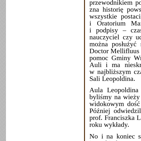
przewodnikiem po
zna historię pow
wszystkie postac
i Oratorium Mar
i podpisy – cza
nauczyciel czy u
można posłużyć s
Doctor Mellifluus 
pomoc Gminy Wro
Auli i ma nieskr
w najbliższym cz
Sali Leopoldina.
Aula Leopoldina
byliśmy na wieży
widokowym dość z
Później odwiedzi
prof. Franciszka 
roku wykłady.
No i na koniec s