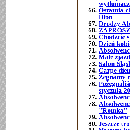
wytłumacze
Ostatnia 
Dłoń
Drodzy Abs
ZAPROSZEN
Chodźcie ś
Dzień kobi
Absolwenc
Małe zjaz
Salon Śląs
Carpe die
Żegnamy n
Pożegnali
stycznia 2
Absolwenc
Absolwenc
"Romka"
Absolwenci
Jeszcze tr