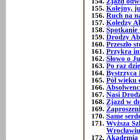
Zjazd odw
Kolejny, j
Ruch na na
Koledzy A
Spotkanie 
Drodzy Ab
Przeszło 
Przykra i
Słowo o J
Po raz dzi
Bystrzyca 
Pół wieku 
Absolwenc
Nasi Drod
Zjazd w dn
Zaproszeni
Same serde
Wyższa Sz
Wrocławi
Akademia 