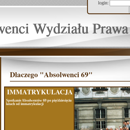
login:
wenci Wydziału Prawa
Dlaczego "Absolwenci 69"
IMMATRYKULACJA
Spotkanie Absolwentów 69 po pięćdziesięciu
latach od immatrykulacji