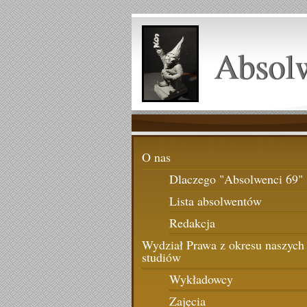
Absol
O nas
Dlaczego "Absolwenci 69"
Lista absolwentów
Redakcja
Wydział Prawa z okresu naszych
studiów
Wykładowcy
Zajęcia