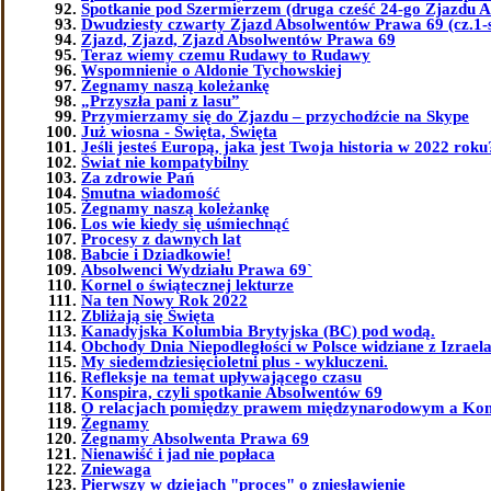
Spotkanie pod Szermierzem (druga cześć 24-go Zjazdu 
Dwudziesty czwarty Zjazd Absolwentów Prawa 69 (cz.1-
Zjazd, Zjazd, Zjazd Absolwentów Prawa 69
Teraz wiemy czemu Rudawy to Rudawy
Wspomnienie o Aldonie Tychowskiej
Żegnamy naszą koleżankę
„Przyszła pani z lasu”
Przymierzamy się do Zjazdu – przychodźcie na Skype
Już wiosna - Święta, Święta
Jeśli jesteś Europą, jaka jest Twoja historia w 2022 roku
Świat nie kompatybilny
Za zdrowie Pań
Smutna wiadomość
Żegnamy naszą koleżankę
Los wie kiedy się uśmiechnąć
Procesy z dawnych lat
Babcie i Dziadkowie!
Absolwenci Wydziału Prawa 69`
Kornel o świątecznej lekturze
Na ten Nowy Rok 2022
Zbliżają się Święta
Kanadyjska Kolumbia Brytyjska (BC) pod wodą.
Obchody Dnia Niepodległości w Polsce widziane z Izrael
My siedemdziesięcioletni plus - wykluczeni.
Refleksje na temat upływającego czasu
Konspira, czyli spotkanie Absolwentów 69
O relacjach pomiędzy prawem międzynarodowym a Kon
Żegnamy
Żegnamy Absolwenta Prawa 69
Nienawiść i jad nie popłaca
Zniewaga
Pierwszy w dziejach "proces" o zniesławienie