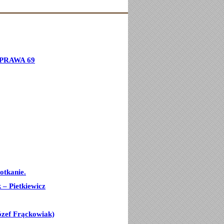
PRAWA 69
otkanie.
– Pietkiewicz
ózef Frąckowiak)