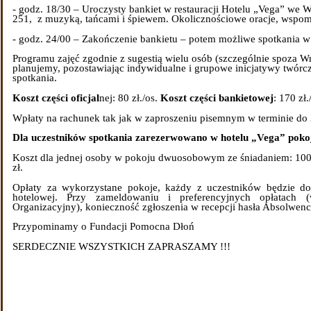
- godz. 18/30 – Uroczysty bankiet w restauracji Hotelu „Vega” we W
251, z muzyką, tańcami i śpiewem. Okolicznościowe oracje, wspomin
- godz. 24/00 – Zakończenie bankietu – potem możliwe spotkania w
Programu zajęć zgodnie z sugestią wielu osób (szczególnie spoza Wr
planujemy, pozostawiając indywidualne i grupowe inicjatywy twór
spotkania.
Koszt części oficjal
nej: 80 zł./os.
Koszt części bankietowej
: 170 zł.
Wpłaty na rachunek tak jak w zaproszeniu pisemnym w terminie do 
Dla uczestników spotkania zarezerwowano w hotelu „Vega” poko
Koszt dla jednej osoby w pokoju dwuosobowym ze śniadaniem: 10
zł.
Opłaty za wykorzystane pokoje, każdy z uczestników będzie do
hotelowej. Przy zameldowaniu i preferencyjnych opłatach 
Organizacyjny), konieczność zgłoszenia w recepcji hasła Absolwenc
Przypominamy o Fundacji Pomocna Dłoń
SERDECZNIE WSZYSTKICH ZAPRASZAMY !!!