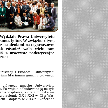
a Wydziale Prawa Uniwersytetu
amus igitur. W związku z tym,
 z ustaleniami na tegorocznym
ak również wolą wielu tam
15 r. uroczyste nadzwyczajne
1969.
nistracji i Ekonomii Uniwersytetu
rium Marianum
gmachu głównego
e głównego gmachu Uniwersytetu
y. Po wojnie odbudowano ją na tyle
lenia wojskowe, które z muzyką nie
na przełomie XX i XXI w. Ci z Was,
ceni – dopiero w 2014 r. ukończono