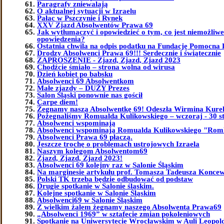
Paragrafy zniewalają
O aktualnej sytuacji w Izraelu
Pałac w Pszczynie i Rynek
XXV Zjazd Absolwentów Prawa 69
Jak wytłumaczyć i opowiedzieć o tym, co jest niemożliw
opowiedzenia?
Ostatnia chwila na odpis podatku na Fundację Pomocna 
Drodzy Absolwenci Prawa 69!!! Serdecznie i świątecznie
ZAPROSZENIE - Zjazd, Zjazd, Zjazd 2023
Chodźcie śmiało – strona wolna od wirusa
Dzień kobiet po babsku
Absolwenci 69 Absolwentkom
Małe zjazdy – DUŻY Prezes
Salon Śląski ponownie nas gościł
Carpe diem!
Żegnamy naszą Absolwentkę 69! Odeszła Wirmina Kure
Pożegnaliśmy Romualda Kulikowskiego – wczoraj - 30 st
Absolwenci wspominają
Absolwenci wspominają Romualda Kulikowskiego "Ro
Absolwenci Prawa 69 płaczą.
Jeszcze trochę o problemach ustrojowych Izraela
Naszym kolegom Absolwentom69
Zjazd, Zjazd, Zjazd 2023!
Absolwenci 69 kolejny raz w Salonie Śląskim
Na marginesie artykułu prof. Tomasza Tadeusza Koncew
Polski TK trzeba będzie odbudować od podstaw
Drugie spotkanie w Salonie śląskim.
Kolejne spotkanie w Salonie Śląskim
Absolwenci69 w Salonie Śląskim
Z wielkim żalem żegnamy naszego Absolwenta Prawa69
„Absolwenci 1969” w sztafecie zmian pokoleniowych
Spotkanie na Uniwersytecie Wrocławskim w Auli Leopol