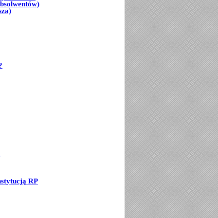
Absolwentów)
sza)
?
a
stytucją RP