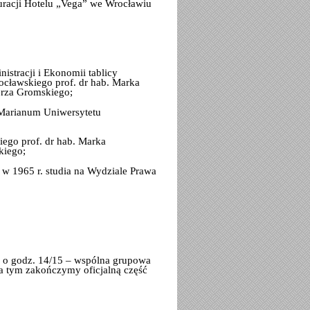
auracji Hotelu „Vega” we Wrocławiu
istracji i Ekonomii tablicy
cławskiego prof. dr hab. Marka
erza Gromskiego;
 Marianum Uniwersytetu
ego prof. dr hab. Marka
kiego;
w 1965 r. studia na Wydziale Prawa
a o godz. 14/15 – wspólna grupowa
a tym zakończymy oficjalną część