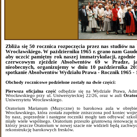
Zbliża się 50 rocznica rozpoczęcia przez nas studiów n
Wrocławskiego. W październiku 1965 r. grano nam Gaude
aby uczcić pamiętny rok naszej immatrykulacji, zgodnie
czerwcowym zjeździe Absolwentów 69 w Pradze, j
nieobecnych, organizujemy w dniu 10 października 20
spotkanie Absolwentów Wydziału Prawa - Rocznik 1965 - 
Obchody rocznicowe podzielone zostały na dwie części:
Pierwsza oficjalna część
odbędzie się na Wydziale Prawa, Admi
Wrocławskiego przy ul. Uniwersyteckiej 22/26, oraz w auli
Orato
Uniwersytetu Wrocławskiego.
Oratorium Marianum (Muzyczne) to barokowa aula w obrębi
Wrocławskiego, która została zupełnie zniszczona pod koniec wojn
by nasz, poprzednie i następne roczniki mogły tam odbywać szko
miały wiele wspólnego. Oratorium przeszło gruntowną renowację 
którzy jeszcze Oratorium w nowej szacie nie widzieli będą zachwy
rekonstrukcję barokowych fresków.