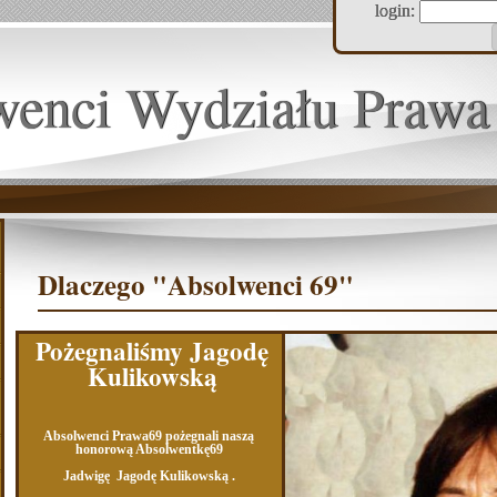
login:
wenci Wydziału Prawa
Dlaczego "Absolwenci 69"
Pożegnaliśmy Jagodę
Kulikowską
Absolwenci Prawa69 pożegnali naszą
honorową Absolwentkę69
Jadwigę Jagodę Kulikowską .