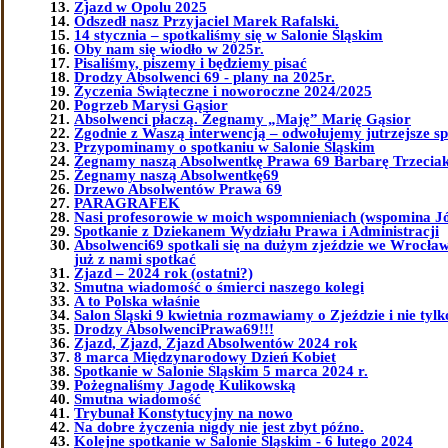
Zjazd w Opolu 2025
Odszedł nasz Przyjaciel Marek Rafalski.
14 stycznia – spotkaliśmy się w Salonie Śląskim
Oby nam się wiodło w 2025r.
Pisaliśmy, piszemy i będziemy pisać
Drodzy Absolwenci 69 - plany na 2025r.
Życzenia Świąteczne i noworoczne 2024/2025
Pogrzeb Marysi Gąsior
Absolwenci płaczą. Żegnamy „Maję” Marię Gąsior
Zgodnie z Waszą interwencją – odwołujemy jutrzejsze sp
Przypominamy o spotkaniu w Salonie Śląskim
Żegnamy naszą Absolwentkę Prawa 69 Barbarę Trzeciak 
Żegnamy naszą Absolwentkę69
Drzewo Absolwentów Prawa 69
PARAGRAFEK
Nasi profesorowie w moich wspomnieniach (wspomina J
Spotkanie z Dziekanem Wydziału Prawa i Administracji
Absolwenci69 spotkali się na dużym zjeździe we Wrocławi
już z nami spotkać
Zjazd – 2024 rok (ostatni?)
Smutna wiadomość o śmierci naszego kolegi
A to Polska właśnie
Salon Śląski 9 kwietnia rozmawiamy o Zjeździe i nie tylk
Drodzy AbsolwenciPrawa69!!!
Zjazd, Zjazd, Zjazd Absolwentów 2024 rok
8 marca Międzynarodowy Dzień Kobiet
Spotkanie w Salonie Śląskim 5 marca 2024 r.
Pożegnaliśmy Jagodę Kulikowską
Smutna wiadomość
Trybunał Konstytucyjny na nowo
Na dobre życzenia nigdy nie jest zbyt późno.
Kolejne spotkanie w Salonie Śląskim - 6 lutego 2024