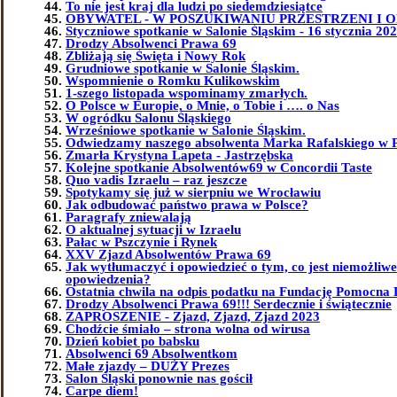
To nie jest kraj dla ludzi po siedemdziesiątce
OBYWATEL - W POSZUKIWANIU PRZESTRZENI I 
Styczniowe spotkanie w Salonie Śląskim - 16 stycznia 202
Drodzy Absolwenci Prawa 69
Zbliżają się Święta i Nowy Rok
Grudniowe spotkanie w Salonie Śląskim.
Wspomnienie o Romku Kulikowskim
1-szego listopada wspominamy zmarłych.
O Polsce w Europie, o Mnie, o Tobie i …. o Nas
W ogródku Salonu Śląskiego
Wrześniowe spotkanie w Salonie Śląskim.
Odwiedzamy naszego absolwenta Marka Rafalskiego w 
Zmarła Krystyna Lapeta - Jastrzębska
Kolejne spotkanie Absolwentów69 w Concordii Taste
Quo vadis Izraelu – raz jeszcze
Spotykamy się już w sierpniu we Wrocławiu
Jak odbudować państwo prawa w Polsce?
Paragrafy zniewalają
O aktualnej sytuacji w Izraelu
Pałac w Pszczynie i Rynek
XXV Zjazd Absolwentów Prawa 69
Jak wytłumaczyć i opowiedzieć o tym, co jest niemożliw
opowiedzenia?
Ostatnia chwila na odpis podatku na Fundację Pomocna 
Drodzy Absolwenci Prawa 69!!! Serdecznie i świątecznie
ZAPROSZENIE - Zjazd, Zjazd, Zjazd 2023
Chodźcie śmiało – strona wolna od wirusa
Dzień kobiet po babsku
Absolwenci 69 Absolwentkom
Małe zjazdy – DUŻY Prezes
Salon Śląski ponownie nas gościł
Carpe diem!