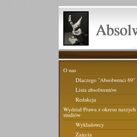
Absol
O nas
Dlaczego "Absolwenci 69"
Lista absolwentów
Redakcja
Wydział Prawa z okresu naszych
studiów
Wykładowcy
Zajęcia