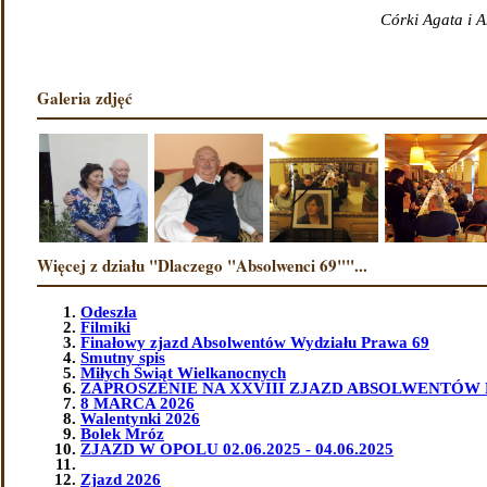
Córki Agata i 
Galeria zdjęć
Więcej z działu "Dlaczego "Absolwenci 69""...
Odeszła
Filmiki
Finałowy zjazd Absolwentów Wydziału Prawa 69
Smutny spis
Miłych Świąt Wielkanocnych
ZAPROSZENIE NA XXVIII ZJAZD ABSOLWENTÓW 
8 MARCA 2026
Walentynki 2026
Bolek Mróz
ZJAZD W OPOLU 02.06.2025 - 04.06.2025
Zjazd 2026