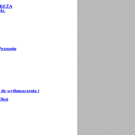
ORĘŻA
4r.
Poznaniu
e do wytłumaczenia i
Dłoń