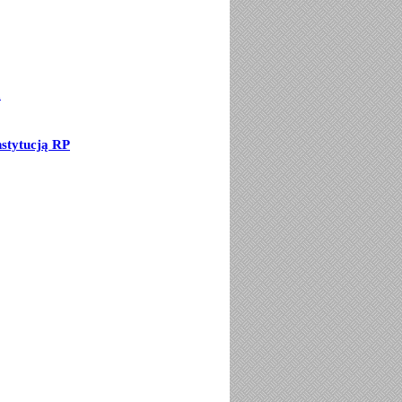
a
stytucją RP