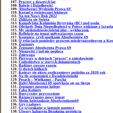
Procesy z dawnych lat
Babcie i Dziadkowie!
Absolwenci Wydziału Prawa 69`
Kornel o świątecznej lekturze
Na ten Nowy Rok 2022
Zbliżają się Święta
Kanadyjska Kolumbia Brytyjska (BC) pod wodą.
Obchody Dnia Niepodległości w Polsce widziane z Izrael
My siedemdziesięcioletni plus - wykluczeni.
Refleksje na temat upływającego czasu
Konspira, czyli spotkanie Absolwentów 69
O relacjach pomiędzy prawem międzynarodowym a Kon
Żegnamy
Żegnamy Absolwenta Prawa 69
Nienawiść i jad nie popłaca
Zniewaga
Pierwszy w dziejach "proces" o zniesławienie
Cudzołóstwo w starych dokumentach
Bądźmy zawsze razem
O dwóch kółkach
Kończy się okres rozliczeniowy podatku za 2020 rok
Na tle wspomnień z Dwudziestolatki
Pesach – Wielkanoc - Pascha
Dalej Absolwenci 69 spotykają się na Skype
Żegnamy naszego kolegę
Fałsz Kobiety
Rusycyzmy przyswojone
Rozpoczynamy nowy temat
Moim koleżankom Absolwentkom69
Gry i zabawy
Co wyszukano w lamusie pamięci
Utwory kabaretu Bezpłatna protekcja