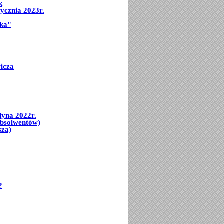
k
ycznia 2023r.
mka"
icza
dyna 2022r.
Absolwentów)
sza)
?