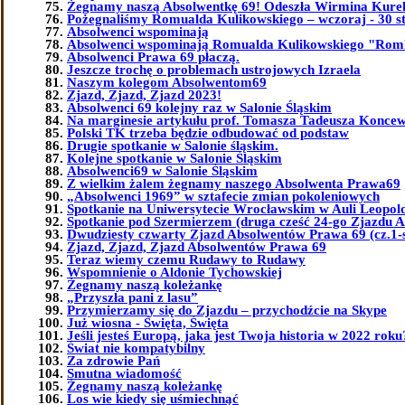
Żegnamy naszą Absolwentkę 69! Odeszła Wirmina Kure
Pożegnaliśmy Romualda Kulikowskiego – wczoraj - 30 st
Absolwenci wspominają
Absolwenci wspominają Romualda Kulikowskiego "Ro
Absolwenci Prawa 69 płaczą.
Jeszcze trochę o problemach ustrojowych Izraela
Naszym kolegom Absolwentom69
Zjazd, Zjazd, Zjazd 2023!
Absolwenci 69 kolejny raz w Salonie Śląskim
Na marginesie artykułu prof. Tomasza Tadeusza Koncew
Polski TK trzeba będzie odbudować od podstaw
Drugie spotkanie w Salonie śląskim.
Kolejne spotkanie w Salonie Śląskim
Absolwenci69 w Salonie Śląskim
Z wielkim żalem żegnamy naszego Absolwenta Prawa69
„Absolwenci 1969” w sztafecie zmian pokoleniowych
Spotkanie na Uniwersytecie Wrocławskim w Auli Leopol
Spotkanie pod Szermierzem (druga cześć 24-go Zjazdu 
Dwudziesty czwarty Zjazd Absolwentów Prawa 69 (cz.1-
Zjazd, Zjazd, Zjazd Absolwentów Prawa 69
Teraz wiemy czemu Rudawy to Rudawy
Wspomnienie o Aldonie Tychowskiej
Żegnamy naszą koleżankę
„Przyszła pani z lasu”
Przymierzamy się do Zjazdu – przychodźcie na Skype
Już wiosna - Święta, Święta
Jeśli jesteś Europą, jaka jest Twoja historia w 2022 roku
Świat nie kompatybilny
Za zdrowie Pań
Smutna wiadomość
Żegnamy naszą koleżankę
Los wie kiedy się uśmiechnąć