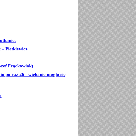
otkanie.
– Pietkiewicz
ózef Frąckowiak)
u po raz 26 - wielu nie mogło się
o