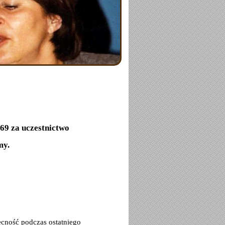
j
69 za uczestnictwo
my.
cność podczas ostatniego