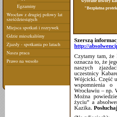
wybrane utwory ka
Egzaminy
"Bezpłatna protek
Wrocław z drugiej połowy lat
sześćdziesiątych
Miejsca spotkań i rozrywek
Gdzie mieszkaliśmy
Szerszą informac
Zjazdy - spotkania po latach
http://absolwenc
Nasza praca
Czytamy tam, że k
Prawo na wesoło
oznacza to, że jeg
naszych zjazda
uczestnicy Kabare
Wójcicki. Część u
wspomnienia o 
Wrocławiu – np. 
Można powiedzieć
życiu” a absolwe
Kazika.
Posłuchaj