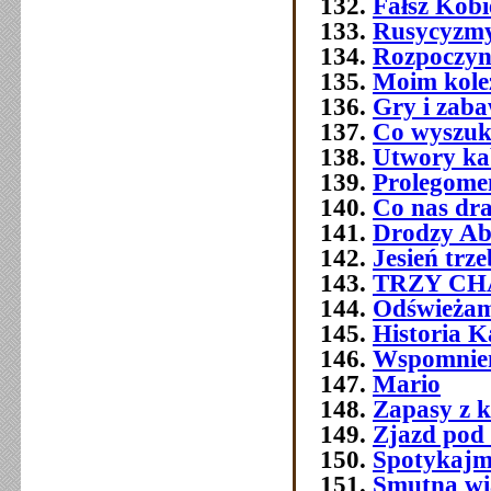
Fałsz Kobi
Rusycyzmy
Rozpoczyn
Moim kol
Gry i zab
Co wyszuk
Utwory ka
Prolegome
Co nas dra
Drodzy Ab
Jesień trz
TRZY C
Odświeżam
Historia 
Wspomnien
Mario
Zapasy z 
Zjazd pod
Spotykajmy
Smutna w