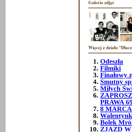
Galeria zdjęć
Więcej z działu "Dlac
Odeszła
Filmiki
Finałowy 
Smutny sp
Miłych Św
ZAPROSZ
PRAWA 6
8 MARCA 
Walentynk
Bolek Mró
ZJAZD W O