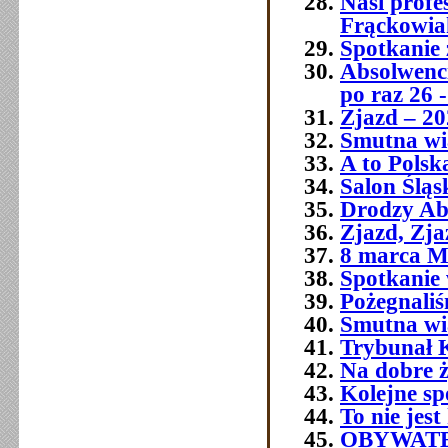
Nasi prof
Frąckowia
Spotkanie 
Absolwenci
po raz 26 -
Zjazd – 20
Smutna wia
A to Polsk
Salon Śląs
Drodzy Ab
Zjazd, Zja
8 marca M
Spotkanie 
Pożegnali
Smutna w
Trybunał 
Na dobre ż
Kolejne sp
To nie jest
OBYWATE