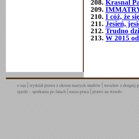
Krasnal P
IMMATR
I cóż, że 
Jesień, jes
Trudno dziś
W 2015 od
o nas
wydział prawa z okresu naszych studiów
wrocław z drugiej p
zjazdy - spotkania po latach
nasza praca
prawo na wesoło