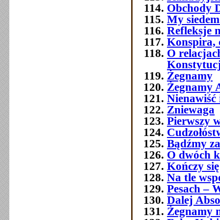
Obchody Dn
My siedemd
Refleksje 
Konspira, 
O relacja
Konstytuc
Żegnamy
Żegnamy A
Nienawiść 
Zniewaga
Pierwszy w
Cudzołóst
Bądźmy za
O dwóch k
Kończy się
Na tle wsp
Pesach – W
Dalej Abso
Żegnamy n