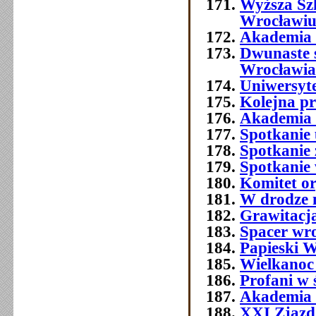
Wyższa Sz
Wrocławi
Akademia 
Dwunaste 
Wrocławia
Uniwersyt
Kolejna p
Akademia 
Spotkanie 
Spotkanie 
Spotkanie
Komitet o
W drodze 
Grawitacja
Spacer wr
Papieski W
Wielkanoc
Profani w 
Akademia 
XXI Zjazd 