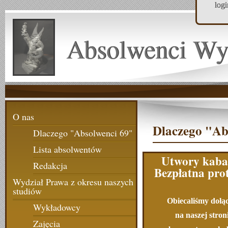
log
Absolwenci Wy
O nas
Dlaczego "Ab
Dlaczego "Absolwenci 69"
Lista absolwentów
Utwory kaba
Redakcja
Bezpłatna pro
Wydział Prawa z okresu naszych
studiów
Obiecaliśmy dołą
Wykładowcy
na naszej stron
Zajęcia