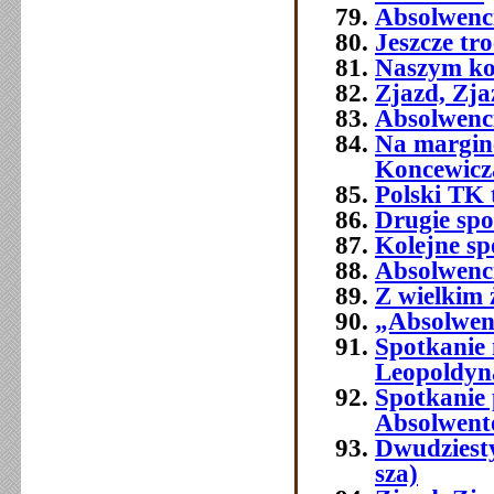
Absolwenci
Jeszcze tr
Naszym ko
Zjazd, Zja
Absolwenci
Na margine
Koncewicz
Polski TK
Drugie spo
Kolejne sp
Absolwenci
Z wielkim
„Absolwenc
Spotkanie
Leopoldyn
Spotkanie 
Absolwent
Dwudziest
sza)