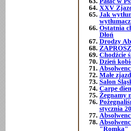
Pałac w Ps
XXV Zjazd
Jak wytłum
wytłumacze
Ostatnia 
Dłoń
Drodzy Abs
ZAPROSZEN
Chodźcie ś
Dzień kobi
Absolwenc
Małe zjaz
Salon Śląs
Carpe die
Żegnamy n
Pożegnali
stycznia 2
Absolwenc
Absolwenc
"Romka"