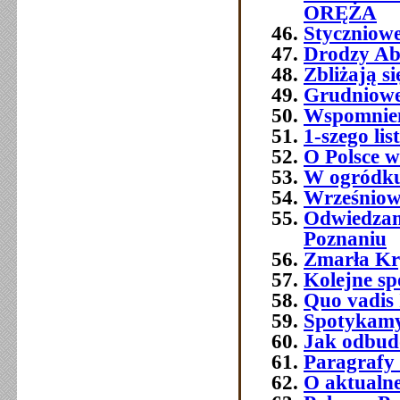
ORĘŻA
Styczniowe
Drodzy Ab
Zbliżają s
Grudniowe 
Wspomnien
1-szego l
O Polsce w
W ogródku
Wrześniowe
Odwiedzam
Poznaniu
Zmarła Kry
Kolejne sp
Quo vadis 
Spotykamy 
Jak odbud
Paragrafy 
O aktualne