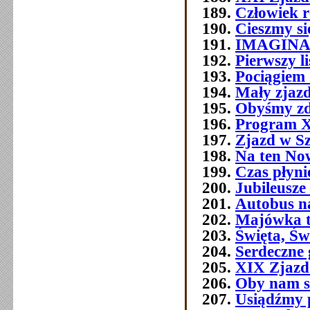
Człowiek 
Cieszmy si
IMAGIN
Pierwszy l
Pociągiem 
Mały zjazd
Obyśmy zd
Program 
Zjazd w Szc
Na ten No
Czas płyni
Jubileusze 
Autobus n
Majówka t
Święta, Św
Serdeczne 
XIX Zjazd
Oby nam s
Usiądźmy p