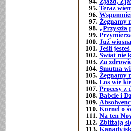
Zjazd, Zj
Teraz wie
Wspomnien
Żegnamy n
„Przyszła 
Przymierza
Już wiosna
Jeśli jest
Świat nie 
Za zdrowi
Smutna w
Żegnamy n
Los wie ki
Procesy z 
Babcie i D
Absolwenc
Kornel o ś
Na ten No
Zbliżają si
Kanadyjsk