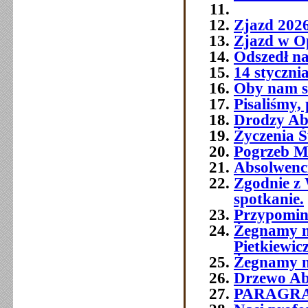
Zjazd 202
Zjazd w O
Odszedł na
14 styczni
Oby nam si
Pisaliśmy,
Drodzy Abs
Życzenia Ś
Pogrzeb M
Absolwenc
Zgodnie z 
spotkanie.
Przypomin
Żegnamy n
Pietkiewic
Żegnamy n
Drzewo Ab
PARAGR