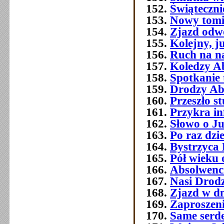
Świątecznie
Nowy tomi
Zjazd odw
Kolejny, j
Ruch na na
Koledzy A
Spotkanie 
Drodzy Ab
Przeszło 
Przykra i
Słowo o J
Po raz dzi
Bystrzyca 
Pół wieku 
Absolwenc
Nasi Drod
Zjazd w dn
Zaproszeni
Same serde