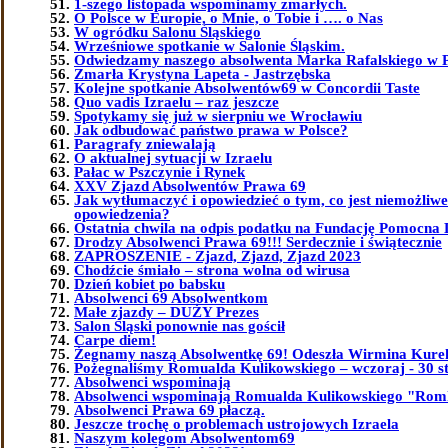
1-szego listopada wspominamy zmarłych.
O Polsce w Europie, o Mnie, o Tobie i …. o Nas
W ogródku Salonu Śląskiego
Wrześniowe spotkanie w Salonie Śląskim.
Odwiedzamy naszego absolwenta Marka Rafalskiego w 
Zmarła Krystyna Lapeta - Jastrzębska
Kolejne spotkanie Absolwentów69 w Concordii Taste
Quo vadis Izraelu – raz jeszcze
Spotykamy się już w sierpniu we Wrocławiu
Jak odbudować państwo prawa w Polsce?
Paragrafy zniewalają
O aktualnej sytuacji w Izraelu
Pałac w Pszczynie i Rynek
XXV Zjazd Absolwentów Prawa 69
Jak wytłumaczyć i opowiedzieć o tym, co jest niemożliw
opowiedzenia?
Ostatnia chwila na odpis podatku na Fundację Pomocna 
Drodzy Absolwenci Prawa 69!!! Serdecznie i świątecznie
ZAPROSZENIE - Zjazd, Zjazd, Zjazd 2023
Chodźcie śmiało – strona wolna od wirusa
Dzień kobiet po babsku
Absolwenci 69 Absolwentkom
Małe zjazdy – DUŻY Prezes
Salon Śląski ponownie nas gościł
Carpe diem!
Żegnamy naszą Absolwentkę 69! Odeszła Wirmina Kure
Pożegnaliśmy Romualda Kulikowskiego – wczoraj - 30 st
Absolwenci wspominają
Absolwenci wspominają Romualda Kulikowskiego "Ro
Absolwenci Prawa 69 płaczą.
Jeszcze trochę o problemach ustrojowych Izraela
Naszym kolegom Absolwentom69