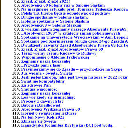
Zjazd, Zjazd, Zjazd 2023!
Absolwenci 69 kolejny raz w Salonie Śląskim
Na marginesie artykułu prof. Tomasza Tadeusza Koncew
Polski TK trzeba będzie odbudować od podstaw
Drugie spotkanie w Salonie śląskim.
Kolejne spotkanie w Salonie Śląskim
Absolwenci69 w Salonie Śląskim
Z wielkim żalem żegnamy naszego Absolwenta Prawa69
„Absolwenci 1969” w sztafecie zmian pokoleniowych
Spotkanie na Uniwersytecie Wrocławskim w Auli Leopol
Spotkanie pod Szermierzem (druga cześć 24-go Zjazdu 
Dwudziesty czwarty Zjazd Absolwentów Prawa 69 (cz.1-
Zjazd, Zjazd, Zjazd Absolwentów Prawa 69
Teraz wiemy czemu Rudawy to Rudawy
Wspomnienie o Aldonie Tychowskiej
Żegnamy naszą koleżankę
„Przyszła pani z lasu”
Przymierzamy się do Zjazdu – przychodźcie na Skype
Już wiosna - Święta, Święta
Jeśli jesteś Europą, jaka jest Twoja historia w 2022 roku
Świat nie kompatybilny
Za zdrowie Pań
Smutna wiadomość
Żegnamy naszą koleżankę
Los wie kiedy się uśmiechnąć
Procesy z dawnych lat
Babcie i Dziadkowie!
Absolwenci Wydziału Prawa 69`
Kornel o świątecznej lekturze
Na ten Nowy Rok 2022
Zbliżają się Święta
Kanadyjska Kolumbia Brytyjska (BC) pod wodą.