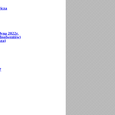
icza
dyna 2022r.
Absolwentów)
sza)
?