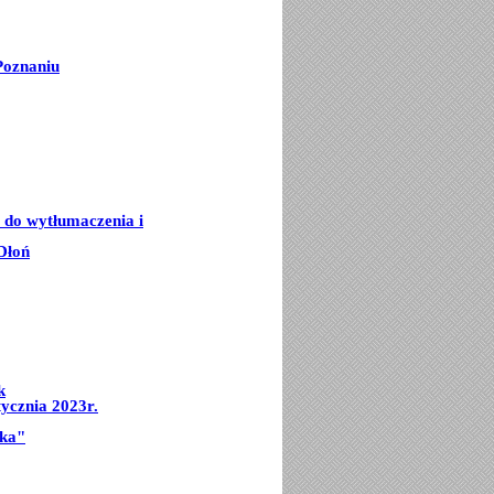
Poznaniu
e do wytłumaczenia i
Dłoń
k
ycznia 2023r.
mka"