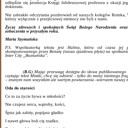
odbędzie się promocja Księgi Jubileuszowej profesora z okazji je
doktoratu.
Nie zabrakło odczytania pozdrowień od naszych kolegów Romka, W
którzy wyłącznie z przejściowej niemocy nie byli z nami.
Życzę zdrowych i spokojnych Świąt Bożego Narodzenia ora
zobaczenia w przyszłym roku.
Maria Szymańska
P.S. Współautorką tekstu jest Halina, która od czasu jej p
skomponowanego przez Renatę (nasza zjazdowa płyta) na spotkani
Inter City „Boznańska”.
(
R.G
) Mając przewagę dostępu do słowa publikowanego n
czytając tekst Mimki, chcę się odnieść - tylko do mniej istotnego f
– znanym nam wszystkim ale wartym powtarzania -wierszem naszej n
Oda do starości
Co to za życie bywa w młodości?
Nie czujesz serca, wątroby, kości,
Śpisz jak zabity, popijasz gładko
I nawet głowa boli cię rzadko.