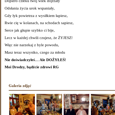
Dopiero człeku twój wiek dojrzały
Odsłania życia urok wspaniały,
Gdy łyk powietrza z wysiłkiem łapiesz,
Rwie cię w kolanach, na schodach sapiesz,
Serce jak głupie szybko ci bije,
Lecz w każdej chwili czujesz, że ŻYJESZ!
Więc nie narzekaj z byle powodu,
Masz teraz wszystko, czego za młodu
Nie doświadczyłeś… Ale DOŻYŁEŚ!
Moi Drodzy, bądźcie zdrowi RG
Galeria zdjęć