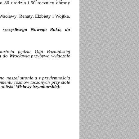
go 80 urodzin i 50 rocznicy obrony
acławy, Renaty, Elżbiety i Wojtka,
z szczęśliwego Nowego Roku, do
ortretu pędzla Olgi Boznańskiej
a do Wrocławia przybywa wyłącznie
a naszej stronie a z przyjemnością
ragmentu rozmów toczonych przy stole
oblistki
Wisławy Szymborskiej
: