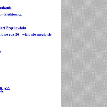
otkanie.
– Pietkiewicz
ózef Frąckowiak)
u po raz 26 - wielu nie mogło się
o
ORĘŻA
4r.