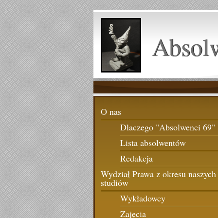
Absol
O nas
Dlaczego "Absolwenci 69"
Lista absolwentów
Redakcja
Wydział Prawa z okresu naszych
studiów
Wykładowcy
Zajęcia