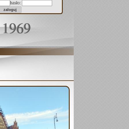
hasło:
 1969