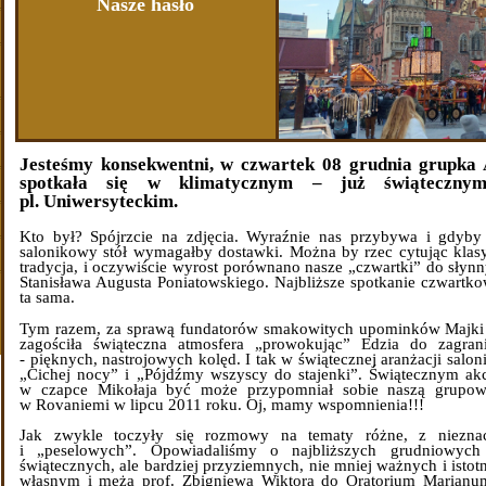
Nasze hasło
Jesteśmy konsekwentni, w czwartek 08 grudnia grupka 
spotkała się w klimatycznym – już świąteczny
pl. Uniwersyteckim.
Kto był? Spójrzcie na zdjęcia. Wyraźnie nas przybywa i gdyby
salonikowy stół wymagałby dostawki. Można by rzec cytując klasy
tradycja, i oczywiście wyrost porównano nasze „czwartki” do sły
Stanisława Augusta Poniatowskiego. Najbliższe spotkanie czwartko
ta sama.
Tym razem, za sprawą fundatorów smakowitych upominków Majki 
zagościła świąteczna atmosfera „prowokując” Edzia do zagra
- pięknych, nastrojowych kolęd. I tak w świątecznej aranżacji sal
„Cichej nocy” i „Pójdźmy wszyscy do stajenki”. Świątecznym akc
w czapce Mikołaja być może przypomniał sobie naszą grupow
w Rovaniemi w lipcu 2011 roku. Oj, mamy wspomnienia!!!
Jak zwykle toczyły się rozmowy na tematy różne, z niezna
i „peselowych”. Opowiadaliśmy o najbliższych grudniowych z
świątecznych, ale bardziej przyziemnych, nie mniej ważnych i istot
własnym i męża prof. Zbigniewa Wiktora do Oratorium Marianu