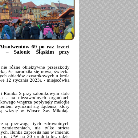
Absolwentów 69 po raz trzeci
m – Salonie Śląskim przy
 nie różne obiektywne przeszkody
ka, że narodziła się nowa, świecka
nnych obiadów czwartkowych u króla
we 12 stycznia 2023r. - miejscówka
i Romka S przy salonikowym stole
nia - na niezawodnych organkach
onikowego wnętrza popłynęły melodie
entem wyróżnił się Tadeusz, który
ą wizytę w Wiosce Św. Mikołaja
czną przewagą tych zdrowotnych
amierzeniach, nie tylko stricte
nych. Ilonka zaprosiła nas w imieniu
m na UW na 20 grudnia br., gdzie