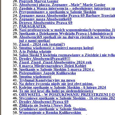
Pogrzeb Marysi Gąsior
Absolwenci płaczą. Żegnamy „Maję” Marię Gąsior
Zgodnie z Waszą interwencją – odwołujemy jutrzejsze sp
Przypominamy o spotkaniu w Salonie Śląskim
Żegnamy naszą Absolwentkę Prawa 69 Barbarę Trzeciak 
Żegnamy naszą Absolwentkę69
Drzewo Absolwentów Prawa 69
PARAGRAFEK
Nasi profesorowie w moich wspomnieniach (wspomina J
Spotkanie z Dziekanem Wydziału Prawa i Administracji
Absolwenci69 spotkali się na dużym zjeździe we Wrocławi
już z nami spotkać
Zjazd – 2024 rok (ostatni?)
Smutna wiadomość o śmierci naszego kolegi
A to Polska właśnie
Salon Śląski 9 kwietnia rozmawiamy o Zjeździe i nie tylk
Drodzy AbsolwenciPrawa69!!!
Zjazd, Zjazd, Zjazd Absolwentów 2024 rok
8 marca Międzynarodowy Dzień Kobiet
Spotkanie w Salonie Śląskim 5 marca 2024 r.
Pożegnaliśmy Jagodę Kulikowską
Smutna wiadomość
Trybunał Konstytucyjny na nowo
Na dobre życzenia nigdy nie jest zbyt późno.
Kolejne spotkanie w Salonie Śląskim - 6 lutego 2024
To nie jest kraj dla ludzi po siedemdziesiątce
OBYWATEL - W POSZUKIWANIU PRZESTRZENI I 
Styczniowe spotkanie w Salonie Śląskim - 16 stycznia 202
Drodzy Absolwenci Prawa 69
Zbliżają się Święta i Nowy Rok
Grudniowe spotkanie w Salonie Śląskim.
Wspomnienie o Romku Kulikowskim