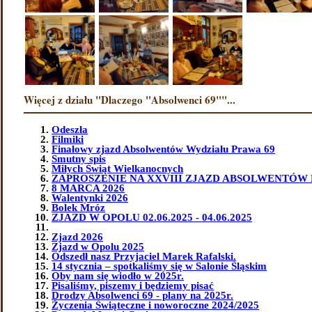
Więcej z działu "Dlaczego "Absolwenci 69""...
Odeszła
Filmiki
Finałowy zjazd Absolwentów Wydziału Prawa 69
Smutny spis
Miłych Świąt Wielkanocnych
ZAPROSZENIE NA XXVIII ZJAZD ABSOLWENTÓW 
8 MARCA 2026
Walentynki 2026
Bolek Mróz
ZJAZD W OPOLU 02.06.2025 - 04.06.2025
Zjazd 2026
Zjazd w Opolu 2025
Odszedł nasz Przyjaciel Marek Rafalski.
14 stycznia – spotkaliśmy się w Salonie Śląskim
Oby nam się wiodło w 2025r.
Pisaliśmy, piszemy i będziemy pisać
Drodzy Absolwenci 69 - plany na 2025r.
Życzenia Świąteczne i noworoczne 2024/2025