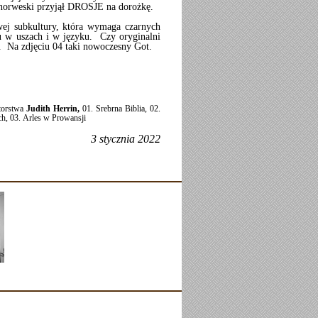
k norweski przyjął DROSJE na dorożkę.
ej subkultury, która wymaga czarnych
lu w uszach i w języku. Czy oryginalni
. Na zdjęciu 04 taki nowoczesny Got.
utorstwa
Judith Herrin,
01. Srebrna Biblia,
02.
ch,
03. Arles w Prowansji
3 stycznia 2022