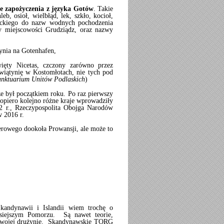
ze zapożyczenia z języka Gotów
. Takie
b, osioł, wielbłąd, lek, szkło, kocioł,
zyckiego do nazw wodnych pochodzenia
y miejscowości Grudziądz, oraz nazwy
ynia na Gotenhafen,
ięty Nicetas, czczony zarówno przez
świątynię w Kostomłotach, nie tych pod
anktuarium Unitów Podlaskich
)
e był początkiem roku. Po raz pierwszy
Dopiero kolejno różne kraje wprowadziły
2 r., Rzeczypospolita Obojga Narodów
w 2016 r.
erowego dookoła Prowansji, ale może to
Skandynawii i Islandii wiem trochę o
isiejszym Pomorzu. Są nawet teorie,
 swojej drużynie. Skandynawskie TORG