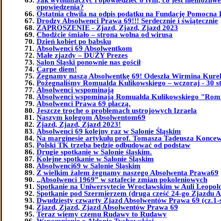
opowiedzenia?
Ostatnia chwila na odpis podatku na Fundację Pomocna 
Drodzy Absolwenci Prawa 69!!! Serdecznie i świątecznie
ZAPROSZENIE - Zjazd, Zjazd, Zjazd 2023
Chodźcie śmiało – strona wolna od wirusa
Dzień kobiet po babsku
Absolwenci 69 Absolwentkom
Małe zjazdy – DUŻY Prezes
Salon Śląski ponownie nas gościł
Carpe diem!
Żegnamy naszą Absolwentkę 69! Odeszła Wirmina Kure
Pożegnaliśmy Romualda Kulikowskiego – wczoraj - 30 st
Absolwenci wspominają
Absolwenci wspominają Romualda Kulikowskiego "Ro
Absolwenci Prawa 69 płaczą.
Jeszcze trochę o problemach ustrojowych Izraela
Naszym kolegom Absolwentom69
Zjazd, Zjazd, Zjazd 2023!
Absolwenci 69 kolejny raz w Salonie Śląskim
Na marginesie artykułu prof. Tomasza Tadeusza Koncew
Polski TK trzeba będzie odbudować od podstaw
Drugie spotkanie w Salonie śląskim.
Kolejne spotkanie w Salonie Śląskim
Absolwenci69 w Salonie Śląskim
Z wielkim żalem żegnamy naszego Absolwenta Prawa69
„Absolwenci 1969” w sztafecie zmian pokoleniowych
Spotkanie na Uniwersytecie Wrocławskim w Auli Leopol
Spotkanie pod Szermierzem (druga cześć 24-go Zjazdu 
Dwudziesty czwarty Zjazd Absolwentów Prawa 69 (cz.1-
Zjazd, Zjazd, Zjazd Absolwentów Prawa 69
Teraz wiemy czemu Rudawy to Rudawy
Wspomnienie o Aldonie Tychowskiej