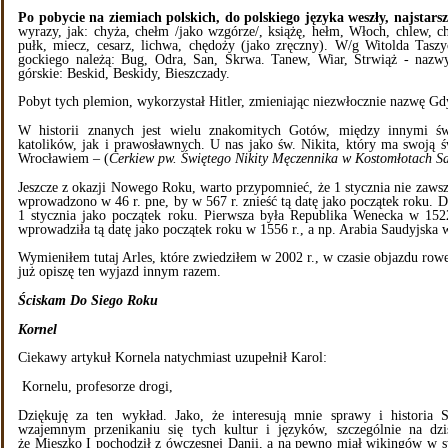
Po pobycie na ziemiach polskich, do polskiego języka weszły, najstars
wyrazy, jak: chyża, chełm /jako wzgórze/, książę, hełm, Włoch, chlew, chle
pułk, miecz, cesarz, lichwa, chędoży (jako zręczny). W/g Witolda Tas
gockiego należą: Bug, Odra, San, Skrwa. Tanew, Wiar, Strwiąż - nazw
górskie: Beskid, Beskidy, Bieszczady.
Pobyt tych plemion, wykorzystał Hitler, zmieniając niezwłocznie nazwę Gd
W historii znanych jest wielu znakomitych Gotów, między innymi św
katolików, jak i prawosławnych. U nas jako św. Nikita, który ma swoją 
Wrocławiem – (
Cerkiew pw. Świętego Nikity Męczennika w Kostomłotach S
Jeszcze z okazji Nowego Roku, warto przypomnieć, że 1 stycznia nie zawsz
wprowadzono w 46 r. pne, by w 567 r. znieść tą datę jako początek roku. 
1 stycznia jako początek roku. Pierwsza była Republika Wenecka w 152
wprowadziła tą datę jako początek roku w 1556 r., a np. Arabia Saudyjska 
Wymieniłem tutaj Arles, które zwiedziłem w 2002 r., w czasie objazdu row
już opiszę ten wyjazd innym razem.
Ściskam Do Siego Roku
Kornel
Ciekawy artykuł Kornela natychmiast uzupełnił Karol:
Kornelu, profesorze drogi,
Dziękuję za ten wykład. Jako, że interesują mnie sprawy i historia 
wzajemnym przenikaniu się tych kultur i języków, szczególnie na dz
że Mieszko I pochodził z ówczesnej Danii, a na pewno miał wikingów w