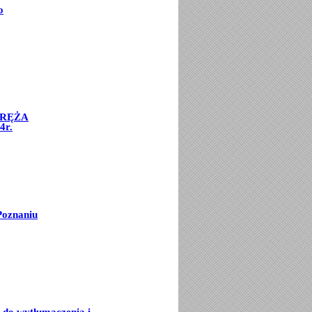
o
ORĘŻA
4r.
Poznaniu
e do wytłumaczenia i