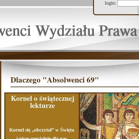
login:
wenci Wydziału Prawa
Dlaczego "Absolwenci 69"
Kornel o świątecznej
lekturze
Kornel się „obczytał” w Święta
i pisze specjalnie dla nas