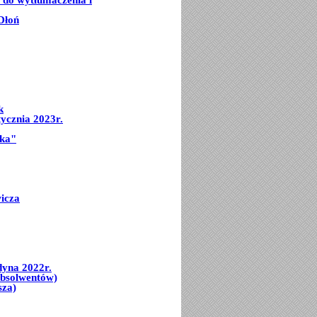
Dłoń
k
ycznia 2023r.
mka"
icza
dyna 2022r.
Absolwentów)
sza)