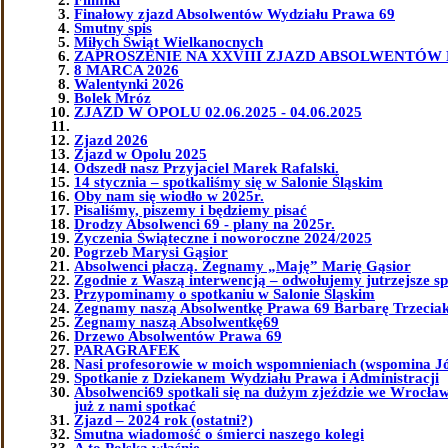
Finałowy zjazd Absolwentów Wydziału Prawa 69
Smutny spis
Miłych Świąt Wielkanocnych
ZAPROSZENIE NA XXVIII ZJAZD ABSOLWENTÓW 
8 MARCA 2026
Walentynki 2026
Bolek Mróz
ZJAZD W OPOLU 02.06.2025 - 04.06.2025
Zjazd 2026
Zjazd w Opolu 2025
Odszedł nasz Przyjaciel Marek Rafalski.
14 stycznia – spotkaliśmy się w Salonie Śląskim
Oby nam się wiodło w 2025r.
Pisaliśmy, piszemy i będziemy pisać
Drodzy Absolwenci 69 - plany na 2025r.
Życzenia Świąteczne i noworoczne 2024/2025
Pogrzeb Marysi Gąsior
Absolwenci płaczą. Żegnamy „Maję” Marię Gąsior
Zgodnie z Waszą interwencją – odwołujemy jutrzejsze sp
Przypominamy o spotkaniu w Salonie Śląskim
Żegnamy naszą Absolwentkę Prawa 69 Barbarę Trzeciak 
Żegnamy naszą Absolwentkę69
Drzewo Absolwentów Prawa 69
PARAGRAFEK
Nasi profesorowie w moich wspomnieniach (wspomina J
Spotkanie z Dziekanem Wydziału Prawa i Administracji
Absolwenci69 spotkali się na dużym zjeździe we Wrocławi
już z nami spotkać
Zjazd – 2024 rok (ostatni?)
Smutna wiadomość o śmierci naszego kolegi
A to Polska właśnie