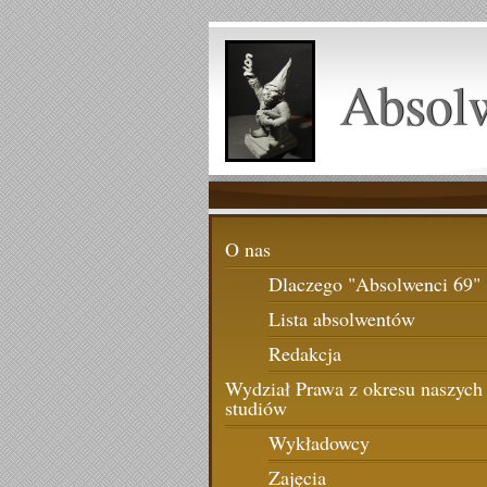
Absol
O nas
Dlaczego "Absolwenci 69"
Lista absolwentów
Redakcja
Wydział Prawa z okresu naszych
studiów
Wykładowcy
Zajęcia