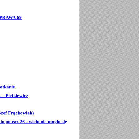
PRAWA 69
otkanie.
– Pietkiewicz
ózef Frąckowiak)
u po raz 26 - wielu nie mogło się