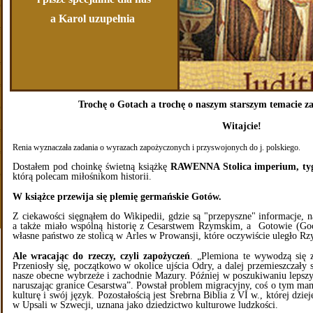
a Karol uzupełnia
Trochę o Gotach a trochę o naszym starszym temacie z
Witajcie!
Renia wyznaczała zadania o wyrazach zapożyczonych i przyswojonych do j. polskiego.
Dostałem pod choinkę świetną książkę
RAWENNA Stolica imperium, tyg
którą polecam miłośnikom historii.
W książce przewija się plemię germańskie Gotów.
Z ciekawości sięgnąłem do Wikipedii, gdzie są "przepyszne" informacje, n
a także miało wspólną historię z Cesarstwem Rzymskim, a Gotowie (Goci
własne państwo ze stolicą w Arles w Prowansji, które oczywiście uległo R
Ale wracając do rzeczy, czyli zapożyczeń
. „Plemiona te wywodzą się 
Przeniosły się, początkowo w okolice ujścia Odry, a dalej przemieszczały 
nasze obecne wybrzeże i zachodnie Mazury. Później w poszukiwaniu lepszyc
naruszając granice Cesarstwa”. Powstał problem migracyjny, coś o tym mam
kulturę i swój język. Pozostałością jest Srebrna Biblia z VI w., której dzie
w Upsali w Szwecji, uznana jako dziedzictwo kulturowe ludzkości.