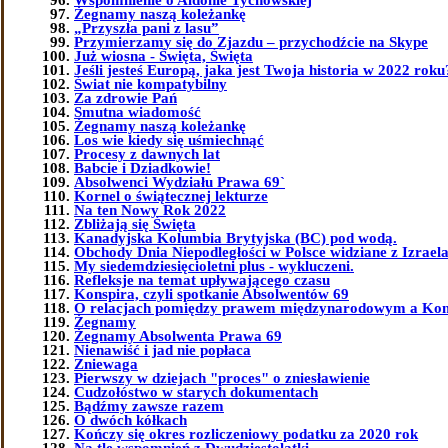
Żegnamy naszą koleżankę
„Przyszła pani z lasu”
Przymierzamy się do Zjazdu – przychodźcie na Skype
Już wiosna - Święta, Święta
Jeśli jesteś Europą, jaka jest Twoja historia w 2022 roku
Świat nie kompatybilny
Za zdrowie Pań
Smutna wiadomość
Żegnamy naszą koleżankę
Los wie kiedy się uśmiechnąć
Procesy z dawnych lat
Babcie i Dziadkowie!
Absolwenci Wydziału Prawa 69`
Kornel o świątecznej lekturze
Na ten Nowy Rok 2022
Zbliżają się Święta
Kanadyjska Kolumbia Brytyjska (BC) pod wodą.
Obchody Dnia Niepodległości w Polsce widziane z Izrael
My siedemdziesięcioletni plus - wykluczeni.
Refleksje na temat upływającego czasu
Konspira, czyli spotkanie Absolwentów 69
O relacjach pomiędzy prawem międzynarodowym a Kon
Żegnamy
Żegnamy Absolwenta Prawa 69
Nienawiść i jad nie popłaca
Zniewaga
Pierwszy w dziejach "proces" o zniesławienie
Cudzołóstwo w starych dokumentach
Bądźmy zawsze razem
O dwóch kółkach
Kończy się okres rozliczeniowy podatku za 2020 rok
Na tle wspomnień z Dwudziestolatki