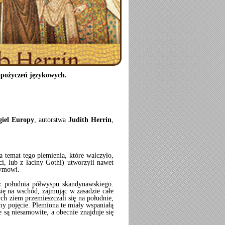
apożyczeń językowych.
iel Europy
, autorstwa
Judith Herrin
,
a temat tego plemienia, które walczyło,
, lub z łaciny Gothi) utworzyli nawet
zymowi.
z południa półwyspu skandynawskiego.
się na wschód, zajmując w zasadzie całe
h ziem przemieszczali się na południe,
y pojęcie. Plemiona te miały wspaniałą
je są niesamowite, a obecnie znajduje się