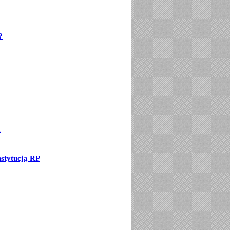
?
a
stytucją RP