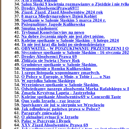
Salon Śląski 9 kwietnia rozmawiamy o Zjeździe i nie tylk
Drodzy AbsolwenciPrawa69!!!
Zjazd, Zjazd, Zjazd Absolwentów 2024 rok
8 marca Międzynarodowy Dzień Kobiet
Spotkanie w Salonie Śląskim 5 marca 2024 r.
Pożegnaliśmy Jagodę Kulikowską
Smutna wiadomość
Trybunał Konstytucyjny na nowo
Na dobre życzenia nigdy nie jest zbyt późno.
Kolejne spotkanie w Salonie Śląskim - 6 lutego 2024
To nie jest kraj dla ludzi po siedemdziesiątce
OBYWATEL - W POSZUKIWANIU PRZESTRZENI I 
Styczniowe spotkanie w Salonie Śląskim - 16 stycznia 202
Drodzy Absolwenci Prawa 69
Zbliżają się Święta i Nowy Rok
Grudniowe spotkanie w Salonie Śląskim.
Wspomnienie o Romku Kulikowskim
1-szego listopada wspominamy zmarłych.
O Polsce w Europie, o Mnie, o Tobie i …. o Nas
W ogródku Salonu Śląskiego
Wrześniowe spotkanie w Salonie Śląskim.
Odwiedzamy naszego absolwenta Marka Rafalskiego w 
Zmarła Krystyna Lapeta - Jastrzębska
Kolejne spotkanie Absolwentów69 w Concordii Taste
Quo vadis Izraelu – raz jeszcze
Spotykamy się już w sierpniu we Wrocławiu
Jak odbudować państwo prawa w Polsce?
Paragrafy zniewalają
O aktualnej sytuacji w Izraelu
Pałac w Pszczynie i Rynek
XXV Zjazd Absolwentów Prawa 69
Jak wytłumaczyć i opowiedzieć o tym, co jest niemożliw