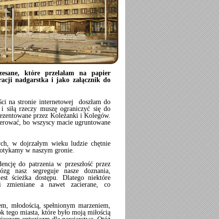
esane, które przelałam na papier
cji nadgarstka i jako załącznik do
ci na stronie internetowej doszłam do
i siłą rzeczy muszę ograniczyć się do
prezentowane przez Koleżanki i Kolegów.
gerować, bo wszyscy macie ugruntowane
ych, w dojrzałym wieku ludzie chętnie
spotykamy w naszym gronie.
ncję do patrzenia w przeszłość przez
ózg nasz segreguje nasze doznania,
st ścieżka dostępu. Dlatego niektóre
mi zmieniane a nawet zacierane, co
em, młodością, spełnionym marzeniem,
 tego miasta, które było moją miłością