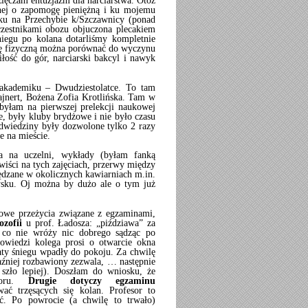
ięczam entuzjazm dla narciarstwa. Otóż
lnej o zapomogę pieniężną i ku mojemu
sku na Przechybie k/Szczawnicy (ponad
czestnikami obozu objuczona plecakiem
iegu po kolana dotarliśmy kompletnie
ję fizyczną można porównać do wyczynu
ość do gór, narciarski bakcyl i nawyk
akademiku – Dwudziestolatce. To tam
ajnert, Bożena Zofia Krotlińska. Tam w
 byłam na pierwszej prelekcji naukowej
e, były kluby brydżowe i nie było czasu
dwiedziny były dozwolone tylko 2 razy
e na mieście.
a na uczelni, wykłady (byłam fanką
wiści na tych zajęciach, przerwy między
pędzane w okolicznych kawiarniach m.in.
rysku. Oj można by dużo ale o tym już
powe przeżycia związane z egzaminami,
ozofii
u prof. Ładosza: „piździawa” za
co nie wróży nic dobrego sądząc po
powiedzi kolega prosi o otwarcie okna
łaty śniegu wpadły do pokoju. Za chwilę
aźniej rozbawiony zezwala, … następnie
zło lepiej). Doszłam do wniosku, że
moru.
Drugie dotyczy egzaminu
ć trzęsących się kolan. Profesor to
ąć. Po powrocie (a chwilę to trwało)