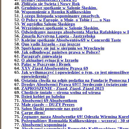
Zbliżają się Święta i Nowy Rok
Grudniowe spotkanie w Salonie Śląskim.
Wspomnienie o Romku Kulikowskim
1-szego listopada wspominamy zmarłych.
O Polsce w Europie, o Mnie, o Tobie i …. o Nas
W ogródku Salonu Śląskiego
Wrześniowe spotkanie w Salonie Śląskim.
Odwiedzamy naszego absolwenta Marka Rafalskiego w 
Zmarła Krystyna Lapeta - Jastrzębska
Kolejne spotkanie Absolwentów69 w Concordii Taste
Quo vadis Izraelu – raz jeszcze
Spotykamy się już w sierpniu we Wrocławiu
Jak odbudować państwo prawa w Polsce?
Paragrafy zniewalają
O aktualnej sytuacji w Izraelu
Pałac w Pszczynie i Rynek
XXV Zjazd Absolwentów Prawa 69
Jak wytłumaczyć i opowiedzieć o tym, co jest niemożliw
opowiedzenia?
Ostatnia chwila na odpis podatku na Fundację Pomocna 
Drodzy Absolwenci Prawa 69!!! Serdecznie i świątecznie
ZAPROSZENIE - Zjazd, Zjazd, Zjazd 2023
Chodźcie śmiało – strona wolna od wirusa
Dzień kobiet po babsku
Absolwenci 69 Absolwentkom
Małe zjazdy – DUŻY Prezes
Salon Śląski ponownie nas gościł
Carpe diem!
Żegnamy naszą Absolwentkę 69! Odeszła Wirmina Kure
Pożegnaliśmy Romualda Kulikowskiego – wczoraj - 30 st
Absolwenci wspominają
Absolwenci wspominają Romualda Kulikowskiego "Ro