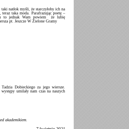
taki natłok myśli, że starczyłoby ich na
 teraz taka moda. Parafrazując poetę –
tach to jednak Wam powiem że lubię
ersza pt. Jeszcze W Zielone Gramy
 Tadzia Dobieckiego za jego wiersze.
i występy umilały nam czas na naszych
zed akademikiem.
7 kwietnia 2021