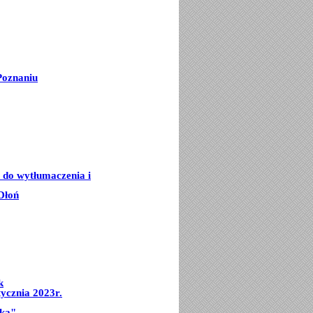
Poznaniu
e do wytłumaczenia i
Dłoń
k
ycznia 2023r.
mka"