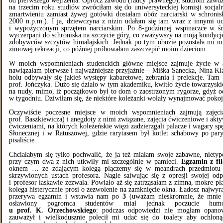
od pierwszego wejrzenia. Oprócz zawodu (radcy prawnego), studiom zawdz
na trzecim roku studiów zwróciłam się do uniwersyteckiej komisji socja
zmartwieniu zamiast żywej gotówki dostałam obóz narciarski w schroni
2000 n.p.m.). I ja, dziewczyna z nizin udałam się tam wraz z innymi u
i wypożyczonym sprzętem narciarskim. Po 8-godzinnej wspinaczce w śn
wyczerpani do schroniska na szczycie góry, co zważywszy na moją kondyc
zdobywców szczytów himalajskich. Jednak po tym obozie pozostała mi mił
zimowej rekreacji, co później próbowałam zaszczepić moim dzieciom.
W moich wspomnieniach studenckich główne miejsce zajmuje życie w 
nawiązałam pierwsze i najważniejsze przyjaźnie – Miśka Sanecka, Nina Kl
holu odbywały się jakieś występy kabaretowe, zebrania i prelekcje. Tam
prof. Jończyka. Dużo się działo w tym akademiku, kwitło życie towarzyski
na nudy, mimo, iż początkowo był to dom o zaostrzonym rygorze, gdyż o
w tygodniu. Dziwiłam się, że niektóre koleżanki wolały wynajmować pokoj
Oczywiście poczesne miejsce w moich wspomnieniach zajmują zajęci
prof. Baszkiewicza) i anegdoty z nimi związane, zajęcia ćwiczeniowe i akty
ćwiczeniami, na których koleżeńskie więzi zadzierzgali palacze i wagary s
Słonecznej i w Ratuszowej, gdzie rarytasem był kotlet schabowy po pa
pisaliście.
Chciałabym się tylko pochwalić, że ja też miałam swoje zabawne, niety
przy czym dwa z nich utkwiły mi szczególnie w pamięci.
Egzamin z fil
oknem … ze zdającym kolegą plączemy się w meandrach przedmiotu 
skrzywionych ustach profesora. Nagle salwując się z opresji swojej od
i profesor łaskawie zezwala. Powiało aż się zatrząsałam z zimna, mokre p
kolega histerycznie prosi o zezwolenie na zamknięcie okna. Ładosz najwyr
przerywa egzamin i wstawia nam po
3
(uważam nieskromnie, że mnie s
osławiony pogromca studentów miał jednak poczucie hu
u prof. K. Orzechowskiego
: podczas odpowiedzi nie mogłam opanowa
zauważył i wielkodusznie polecił mi udać się do toalety aby ochłon