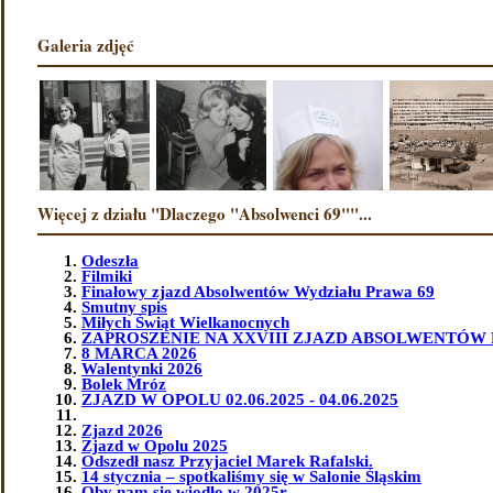
Galeria zdjęć
Więcej z działu "Dlaczego "Absolwenci 69""...
Odeszła
Filmiki
Finałowy zjazd Absolwentów Wydziału Prawa 69
Smutny spis
Miłych Świąt Wielkanocnych
ZAPROSZENIE NA XXVIII ZJAZD ABSOLWENTÓW 
8 MARCA 2026
Walentynki 2026
Bolek Mróz
ZJAZD W OPOLU 02.06.2025 - 04.06.2025
Zjazd 2026
Zjazd w Opolu 2025
Odszedł nasz Przyjaciel Marek Rafalski.
14 stycznia – spotkaliśmy się w Salonie Śląskim
Oby nam się wiodło w 2025r.