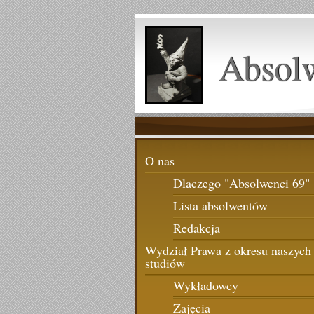
Absol
O nas
Dlaczego "Absolwenci 69"
Lista absolwentów
Redakcja
Wydział Prawa z okresu naszych
studiów
Wykładowcy
Zajęcia