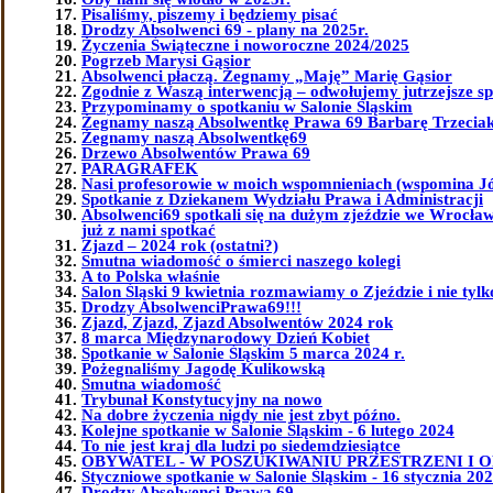
Pisaliśmy, piszemy i będziemy pisać
Drodzy Absolwenci 69 - plany na 2025r.
Życzenia Świąteczne i noworoczne 2024/2025
Pogrzeb Marysi Gąsior
Absolwenci płaczą. Żegnamy „Maję” Marię Gąsior
Zgodnie z Waszą interwencją – odwołujemy jutrzejsze sp
Przypominamy o spotkaniu w Salonie Śląskim
Żegnamy naszą Absolwentkę Prawa 69 Barbarę Trzeciak 
Żegnamy naszą Absolwentkę69
Drzewo Absolwentów Prawa 69
PARAGRAFEK
Nasi profesorowie w moich wspomnieniach (wspomina J
Spotkanie z Dziekanem Wydziału Prawa i Administracji
Absolwenci69 spotkali się na dużym zjeździe we Wrocławi
już z nami spotkać
Zjazd – 2024 rok (ostatni?)
Smutna wiadomość o śmierci naszego kolegi
A to Polska właśnie
Salon Śląski 9 kwietnia rozmawiamy o Zjeździe i nie tylk
Drodzy AbsolwenciPrawa69!!!
Zjazd, Zjazd, Zjazd Absolwentów 2024 rok
8 marca Międzynarodowy Dzień Kobiet
Spotkanie w Salonie Śląskim 5 marca 2024 r.
Pożegnaliśmy Jagodę Kulikowską
Smutna wiadomość
Trybunał Konstytucyjny na nowo
Na dobre życzenia nigdy nie jest zbyt późno.
Kolejne spotkanie w Salonie Śląskim - 6 lutego 2024
To nie jest kraj dla ludzi po siedemdziesiątce
OBYWATEL - W POSZUKIWANIU PRZESTRZENI I 
Styczniowe spotkanie w Salonie Śląskim - 16 stycznia 202
Drodzy Absolwenci Prawa 69