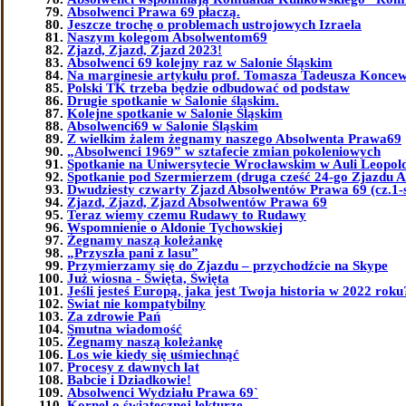
Absolwenci Prawa 69 płaczą.
Jeszcze trochę o problemach ustrojowych Izraela
Naszym kolegom Absolwentom69
Zjazd, Zjazd, Zjazd 2023!
Absolwenci 69 kolejny raz w Salonie Śląskim
Na marginesie artykułu prof. Tomasza Tadeusza Koncew
Polski TK trzeba będzie odbudować od podstaw
Drugie spotkanie w Salonie śląskim.
Kolejne spotkanie w Salonie Śląskim
Absolwenci69 w Salonie Śląskim
Z wielkim żalem żegnamy naszego Absolwenta Prawa69
„Absolwenci 1969” w sztafecie zmian pokoleniowych
Spotkanie na Uniwersytecie Wrocławskim w Auli Leopol
Spotkanie pod Szermierzem (druga cześć 24-go Zjazdu 
Dwudziesty czwarty Zjazd Absolwentów Prawa 69 (cz.1-
Zjazd, Zjazd, Zjazd Absolwentów Prawa 69
Teraz wiemy czemu Rudawy to Rudawy
Wspomnienie o Aldonie Tychowskiej
Żegnamy naszą koleżankę
„Przyszła pani z lasu”
Przymierzamy się do Zjazdu – przychodźcie na Skype
Już wiosna - Święta, Święta
Jeśli jesteś Europą, jaka jest Twoja historia w 2022 roku
Świat nie kompatybilny
Za zdrowie Pań
Smutna wiadomość
Żegnamy naszą koleżankę
Los wie kiedy się uśmiechnąć
Procesy z dawnych lat
Babcie i Dziadkowie!
Absolwenci Wydziału Prawa 69`
Kornel o świątecznej lekturze