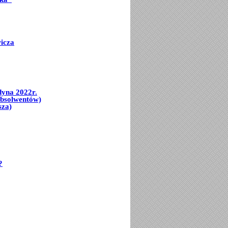
icza
dyna 2022r.
Absolwentów)
sza)
?