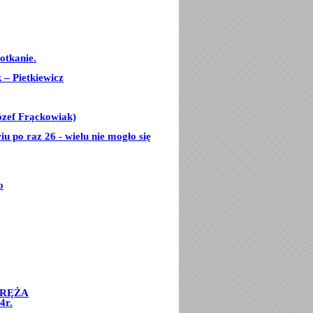
otkanie.
– Pietkiewicz
ózef Frąckowiak)
u po raz 26 - wielu nie mogło się
o
ORĘŻA
4r.