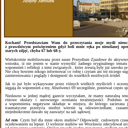
Justyny Jaroszek
Kochani! Przedstawiam Wam do przeczytania moje myśli nieucz
z prawdziwym poświęceniem gdyż boli mnie ręka po nieudanej opera
starych zdjęć, chyba 67 lub 68-y.
Wielokrotnie mobilizowana przez nasze Prezydium Zjazdowe do aktywnoś
wniosku, iż nie jestem w stanie wymyślić żadnego oryginalnego tematu 
wspomnień i refleksji z nimi związanych , które zresztą były już szeroko 
Nie chcę bowiem nikogo informować co robię i czytam ani też niczego su
zainteresowania i poglądy i dostępność do wszelkich możliwych źródeł.
Jak to już było wykazywane przez różnych wielkich myślicieli i uczon
sięgają do wspomnień a my, Absolwenci 69 szczególnie, ponieważ często 
Niedawno w jednej mądrej gazecie wyczytałam, że mamy naturalną tende
różowe okulary i surowszego oceniania teraźniejszości. Podobno m
a wspomnienia negatywne składuje w miejscu, do którego zacierana je
traumatyczne przeżycia niezbyt wiernie są odzwierciedlane, czasa
niejednokrotnie dawało się zauważyć na sali sądowej.
Ad rem
. Czym był dla mnie okres studiów? Odpowiedź: cudownym czas
oczekiwaniem na lepsze. O wyborze studiów we Wrocławiu zdecydował urok