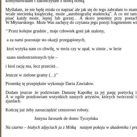
kontynuowałam i zakończyłam z dobrą oceną.
Myślałam, że nie będę miała co napisać ale jak się do tego zabrałam to mam 
wcale niecienką książeczkę, może „autobiografię studencką”. A co mi tam,
pisać każdy może, lepiej lub gorzej... A skoro jesteśmy przy poe
W.Młynarskiego. Może Was zachęcę do czytania jego poezji fragmentem wi
‘’Przez kolejne grudnie , maje człowiek goni jak szalony,
a za nami pozostaje sto okazji przegapionych,
ktoś wytyka nam co chwilę, w mróz czy w upał, w zimie , w lecie
szans niedostrzeżonych tyle –
i ktoś rację ma, lecz przecież...
Jeszcze w zielone gramy (...)’’
Piosenkę tę przepięknie wykonuje Daria Zawiałow.
Dodam jeszcze że podziwiam Danusię Kapołkę za jej pasję poetycką i
A w ogóle pozdrawiam wszystkich naszych artystów, których twórczość 
zjazdach.
Kończę już żeby zaoszczędzić cenzorowi roboty.
Justyna Jaroszek de domo Tyczyńska
Na czarno – białych zdjęciach ja z Miśką naszym pokoju w akademiku i pr