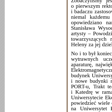
Zobaczyliśmy je
o pierwszym rekto
i badaczu zastoso
niemal każdemu 
opowiedziano n
Stanisława Wysoc
artysty – Powodzi
towarzyszących 
Heleny za jej dzi
No i to był konie
wytrawnych ucze
aparaturę, najwi
Elektromagnetyczn
budynek Uniwersy
i nowe budynki n
PORT-u, Trakt te
i Katedrę w rama
Uniwersytecie Ek
powiedzieć wiele 
na Uniwersytet 