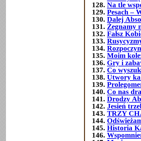
Na tle wsp
Pesach – W
Dalej Abso
Żegnamy n
Fałsz Kobi
Rusycyzmy
Rozpoczyn
Moim kol
Gry i zab
Co wyszuk
Utwory ka
Prolegome
Co nas dra
Drodzy Ab
Jesień trz
TRZY C
Odświeżam
Historia 
Wspomnien