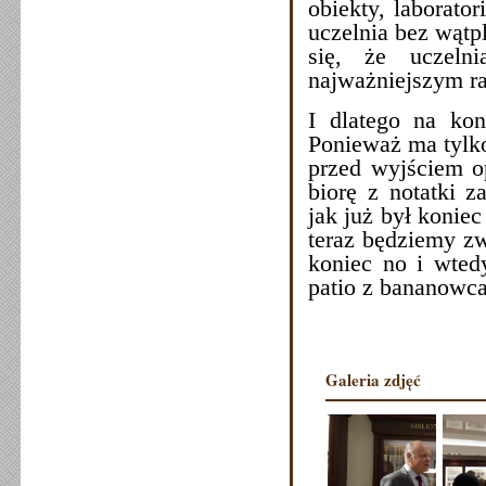
obiekty, laborato
uczelnia bez wątp
się, że uczeln
najważniejszym ra
I dlatego na kon
Ponieważ ma tylko 
przed wyjściem o
biorę z notatki 
jak już był koniec
teraz będziemy zw
koniec no i wtedy
patio z bananowca
Galeria zdjęć