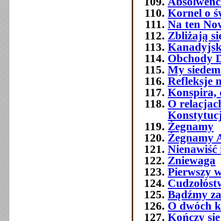
Absolwenc
Kornel o ś
Na ten No
Zbliżają si
Kanadyjsk
Obchody Dn
My siedemd
Refleksje 
Konspira, 
O relacja
Konstytuc
Żegnamy
Żegnamy A
Nienawiść 
Zniewaga
Pierwszy w
Cudzołóst
Bądźmy za
O dwóch k
Kończy się