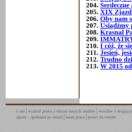
Serdeczne 
XIX Zjazd
Oby nam s
Usiądźmy p
Krasnal P
IMMATR
I cóż, że 
Jesień, jes
Trudno dziś
W 2015 od
o nas
wydział prawa z okresu naszych studiów
wrocław z drugiej p
zjazdy - spotkania po latach
nasza praca
prawo na wesoło