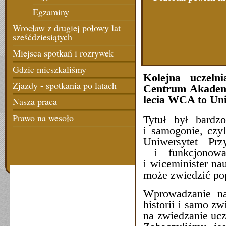
Egzaminy
Wrocław z drugiej połowy lat
sześćdziesiątych
Miejsca spotkań i rozrywek
Gdzie mieszkaliśmy
Kolejna uczeln
Zjazdy - spotkania po latach
Centrum Akadem
lecia WCA to Un
Nasza praca
Prawo na wesoło
Tytuł był bardz
i samogonie, cz
Uniwersytet Prz
i funkcjonowa
i wiceminister na
może zwiedzić po
Wprowadzanie nas
historii i samo z
na zwiedzanie ucze