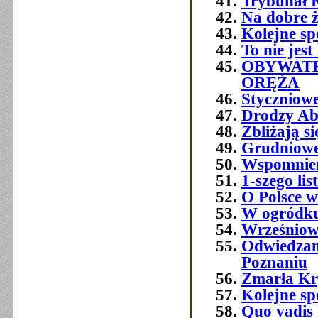
Trybunał 
Na dobre ż
Kolejne sp
To nie jest
OBYWATE
ORĘŻA
Styczniowe
Drodzy Ab
Zbliżają s
Grudniowe 
Wspomnien
1-szego l
O Polsce w
W ogródku
Wrześniowe
Odwiedzam
Poznaniu
Zmarła Kry
Kolejne sp
Quo vadis 