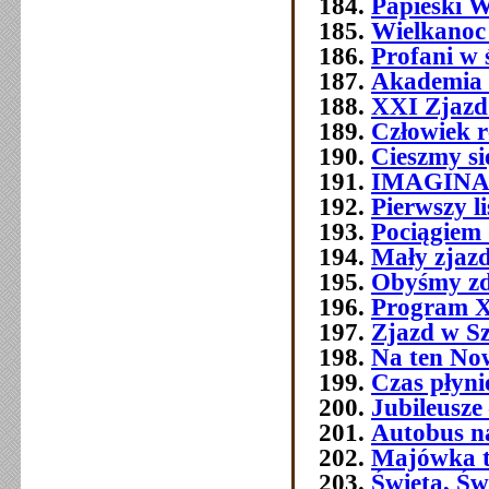
Papieski W
Wielkanoc
Profani w 
Akademia 
XXI Zjazd 
Człowiek 
Cieszmy si
IMAGIN
Pierwszy l
Pociągiem 
Mały zjazd
Obyśmy zd
Program 
Zjazd w Szc
Na ten No
Czas płyni
Jubileusze 
Autobus n
Majówka t
Święta, Św