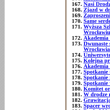
Nasi Drod
Zjazd w dn
Zaproszeni
Same serde
Wyższa Sz
Wrocławi
Akademia 
Dwunaste 
Wrocławia
Uniwersyt
Kolejna p
Akademia 
Spotkanie 
Spotkanie 
Spotkanie
Komitet o
W drodze 
Grawitacja
Spacer wr