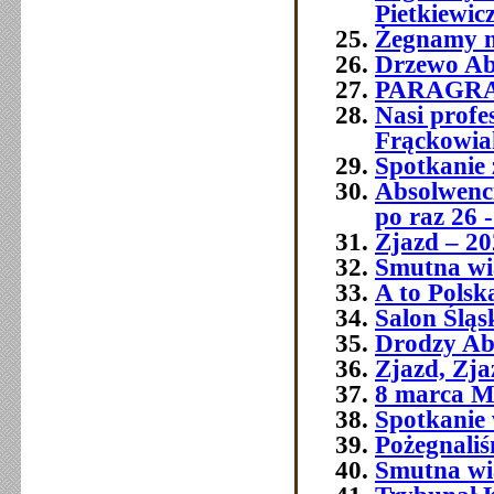
Pietkiewic
Żegnamy n
Drzewo Ab
PARAGR
Nasi prof
Frąckowia
Spotkanie 
Absolwenci
po raz 26 -
Zjazd – 20
Smutna wia
A to Polsk
Salon Śląs
Drodzy Ab
Zjazd, Zja
8 marca M
Spotkanie 
Pożegnali
Smutna w