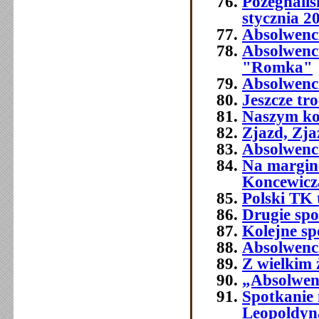
Pożegnali
stycznia 2
Absolwenc
Absolwenc
"Romka"
Absolwenci
Jeszcze tr
Naszym ko
Zjazd, Zja
Absolwenci
Na margine
Koncewicz
Polski TK
Drugie spo
Kolejne sp
Absolwenci
Z wielkim
„Absolwenc
Spotkanie
Leopoldyn