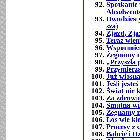
Spotkanie 
Absolwent
Dwudziest
sza)
Zjazd, Zj
Teraz wie
Wspomnien
Żegnamy n
„Przyszła 
Przymierza
Już wiosna
Jeśli jest
Świat nie 
Za zdrowi
Smutna w
Żegnamy n
Los wie ki
Procesy z 
Babcie i D