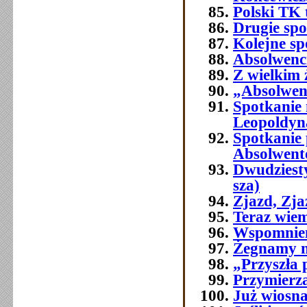
Polski TK
Drugie spo
Kolejne sp
Absolwenci
Z wielkim
„Absolwenc
Spotkanie
Leopoldyn
Spotkanie 
Absolwent
Dwudziest
sza)
Zjazd, Zj
Teraz wie
Wspomnien
Żegnamy n
„Przyszła 
Przymierza
Już wiosna