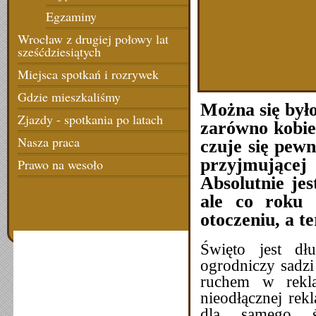
Egzaminy
Wrocław z drugiej połowy lat
sześćdziesiątych
Miejsca spotkań i rozrywek
Gdzie mieszkaliśmy
Można się było
Zjazdy - spotkania po latach
zarówno kobie
Nasza praca
czuje się pewn
przyjmującej
Prawo na wesoło
Absolutnie
je
ale co roku 
otoczeniu, a t
Święto jest dł
ogrodniczy sadzi
ruchem w rekla
nieodłącznej rek
dla samego św