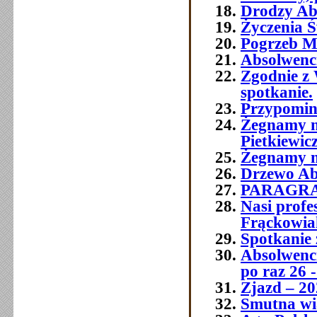
Drodzy Abs
Życzenia Ś
Pogrzeb M
Absolwenc
Zgodnie z 
spotkanie.
Przypomin
Żegnamy n
Pietkiewic
Żegnamy n
Drzewo Ab
PARAGR
Nasi prof
Frąckowia
Spotkanie 
Absolwenci
po raz 26 -
Zjazd – 20
Smutna wia