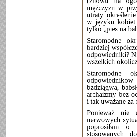
(znowu na ogół
mężczyzn w przy
utraty określeni
w języku kobiet
tylko „pies na ba
Staromodne okre
bardziej współcz
odpowiedniki? Ni
wszelkich okolicz
Staromodne ok
odpowiedników 
bździągwa, babsk
archaizmy bez o
i tak uważane za 
Ponieważ nie
nerwowych sytuac
poprosiłam o p
stosowanych do