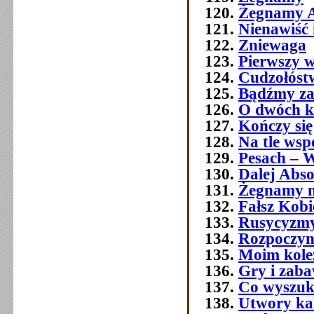
Żegnamy A
Nienawiść 
Zniewaga
Pierwszy w
Cudzołóst
Bądźmy za
O dwóch k
Kończy się
Na tle wsp
Pesach – W
Dalej Abso
Żegnamy n
Fałsz Kobi
Rusycyzmy
Rozpoczyn
Moim kol
Gry i zab
Co wyszuk
Utwory ka