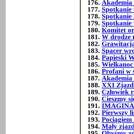
Akademia 
Spotkanie 
Spotkanie 
Spotkanie
Komitet o
W drodze 
Grawitacja
Spacer wr
Papieski W
Wielkanoc
Profani w 
Akademia 
XXI Zjazd 
Człowiek 
Cieszmy si
IMAGIN
Pierwszy l
Pociągiem 
Mały zjazd
Obyśmy zd