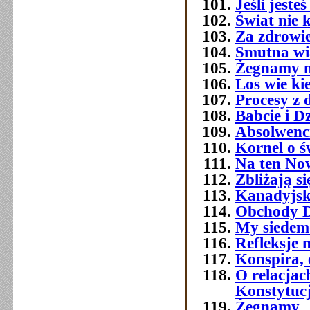
Jeśli jest
Świat nie 
Za zdrowi
Smutna w
Żegnamy n
Los wie ki
Procesy z 
Babcie i D
Absolwenc
Kornel o ś
Na ten No
Zbliżają si
Kanadyjsk
Obchody Dn
My siedemd
Refleksje 
Konspira, 
O relacja
Konstytuc
Żegnamy