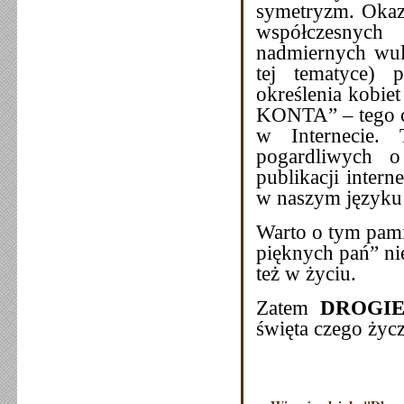
symetryzm. Okaza
współczesnych
nadmiernych wul
tej tematyce) 
określenia kobie
KONTA” – tego co
w Internecie. 
pogardliwych o
publikacji inter
w naszym języku 
Warto o tym pami
pięknych pań” nie
też w życiu.
Zatem
DROGIE
święta czego ż