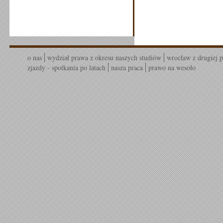
o nas
wydział prawa z okresu naszych studiów
wrocław z drugiej p
zjazdy - spotkania po latach
nasza praca
prawo na wesoło