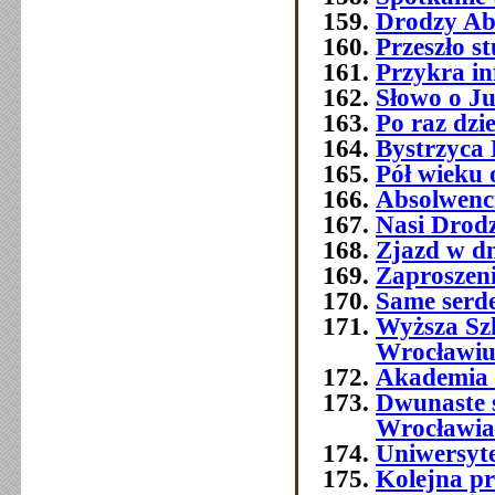
Drodzy Ab
Przeszło 
Przykra i
Słowo o J
Po raz dzi
Bystrzyca 
Pół wieku 
Absolwenc
Nasi Drod
Zjazd w dn
Zaproszeni
Same serde
Wyższa Sz
Wrocławi
Akademia 
Dwunaste 
Wrocławia
Uniwersyt
Kolejna p