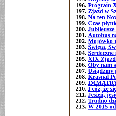
Program 
Zjazd w Szc
Na ten No
Czas płyni
Jubileusze 
Autobus n
Majówka t
Święta, Św
Serdeczne 
XIX Zjazd
Oby nam s
Usiądźmy p
Krasnal P
IMMATR
I cóż, że 
Jesień, jes
Trudno dziś
W 2015 od