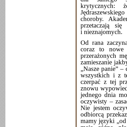
krytycznych: 
Jędraszewskiego
choroby. Akade
przetaczają się
i nieznajomych.
Od rana zaczyna
coraz to nowe 
przerażonych mę
zamieszanie jak
„Nasze panie” – 
wszystkich i z t
czerpać z tej pr
znowu wypowiedzi
jednego dnia moż
oczywisty – zasa
Nie jestem oczyw
odbiorcą przeka
mamy języki „od ś