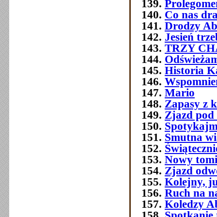
Prolegome
Co nas dra
Drodzy Ab
Jesień trz
TRZY C
Odświeżam
Historia 
Wspomnien
Mario
Zapasy z 
Zjazd pod
Spotykajmy
Smutna w
Świątecznie
Nowy tomi
Zjazd odw
Kolejny, j
Ruch na na
Koledzy A
Spotkanie 