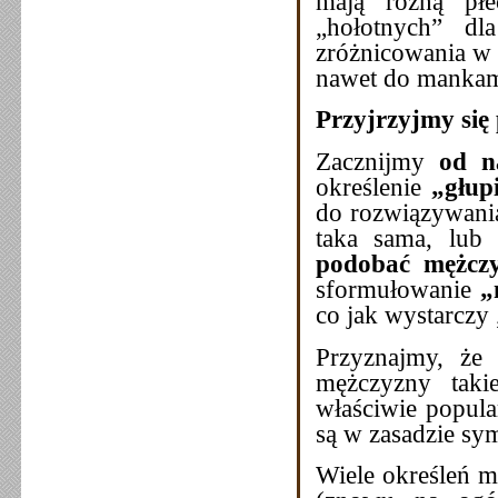
mają różną płe
„hołotnych” dl
zróżnicowania w o
nawet do manka
Przyjrzyjmy się
Zacznijmy
od n
określenie
„głup
do rozwiązywania
taka sama, lub
podobać
mężczy
sformułowanie
„
co jak wystarczy 
Przyznajmy, że 
mężczyzny tak
właściwie popula
są w zasadzie s
Wiele określeń m