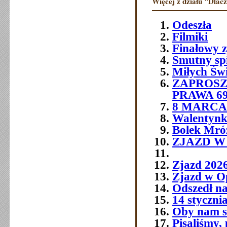
Więcej z działu "Dlac
Odeszła
Filmiki
Finałowy 
Smutny sp
Miłych Św
ZAPROSZ
PRAWA 6
8 MARCA 
Walentynk
Bolek Mró
ZJAZD W O
Zjazd 202
Zjazd w O
Odszedł na
14 styczni
Oby nam si
Pisaliśmy,