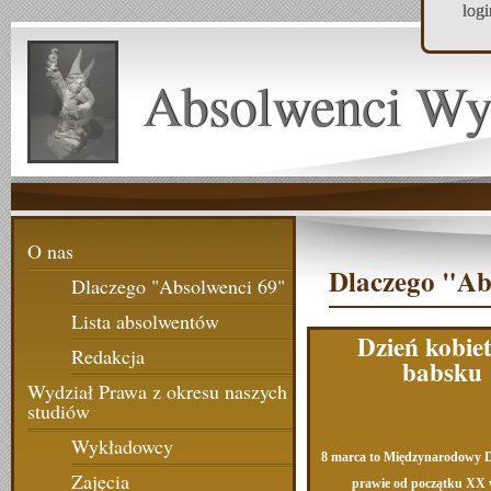
log
Absolwenci Wy
O nas
Dlaczego "Ab
Dlaczego "Absolwenci 69"
Lista absolwentów
Dzień kobie
Redakcja
babsku
Wydział Prawa z okresu naszych
studiów
Wykładowcy
8 marca to Międzynarodowy D
Zajęcia
prawie od początku XX 