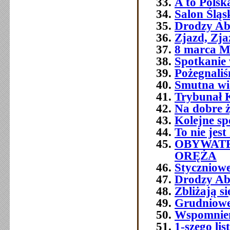
A to Polsk
Salon Śląs
Drodzy Ab
Zjazd, Zja
8 marca M
Spotkanie 
Pożegnali
Smutna w
Trybunał 
Na dobre ż
Kolejne sp
To nie jest
OBYWATE
ORĘŻA
Styczniowe
Drodzy Ab
Zbliżają s
Grudniowe 
Wspomnien
1-szego l