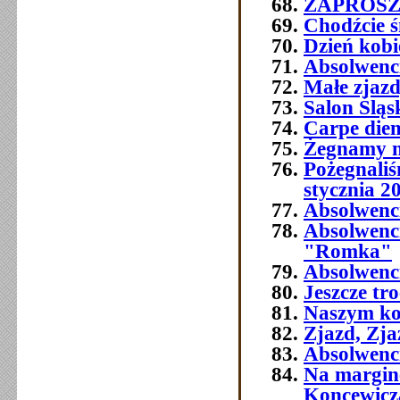
ZAPROSZEN
Chodźcie ś
Dzień kobi
Absolwenc
Małe zjaz
Salon Śląs
Carpe die
Żegnamy n
Pożegnali
stycznia 2
Absolwenc
Absolwenc
"Romka"
Absolwenci
Jeszcze tr
Naszym ko
Zjazd, Zja
Absolwenci
Na margine
Koncewicz