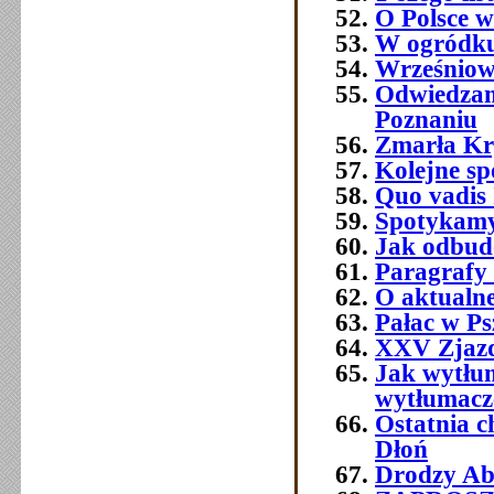
O Polsce w
W ogródku
Wrześniowe
Odwiedzam
Poznaniu
Zmarła Kry
Kolejne sp
Quo vadis 
Spotykamy 
Jak odbud
Paragrafy 
O aktualne
Pałac w Ps
XXV Zjazd
Jak wytłum
wytłumacze
Ostatnia 
Dłoń
Drodzy Abs