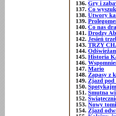
Gry i zab
Co wyszuk
Utwory ka
Prolegome
Co nas dra
Drodzy Ab
Jesień trz
TRZY C
Odświeżam
Historia 
Wspomnien
Mario
Zapasy z 
Zjazd pod
Spotykajmy
Smutna w
Świątecznie
Nowy tomi
Zjazd odw