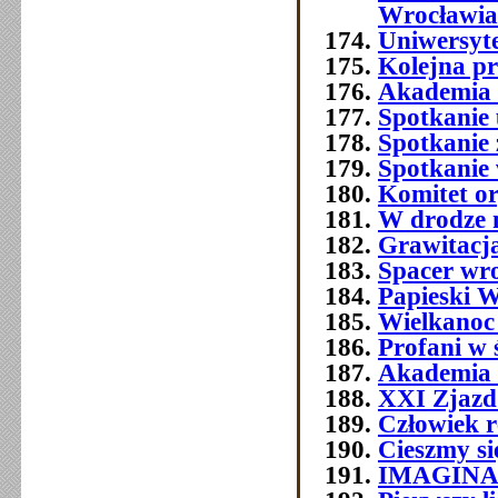
Wrocławia
Uniwersyt
Kolejna p
Akademia 
Spotkanie 
Spotkanie 
Spotkanie
Komitet o
W drodze 
Grawitacja
Spacer wr
Papieski W
Wielkanoc
Profani w 
Akademia 
XXI Zjazd 
Człowiek 
Cieszmy si
IMAGIN