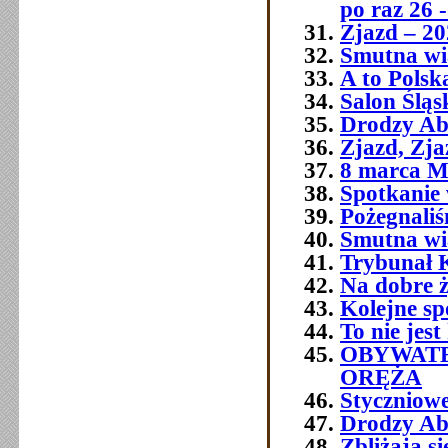
po raz 26 -
Zjazd – 20
Smutna wia
A to Polsk
Salon Śląs
Drodzy Ab
Zjazd, Zja
8 marca M
Spotkanie 
Pożegnali
Smutna w
Trybunał 
Na dobre ż
Kolejne sp
To nie jest
OBYWATE
ORĘŻA
Styczniowe
Drodzy Ab
Zbliżają s