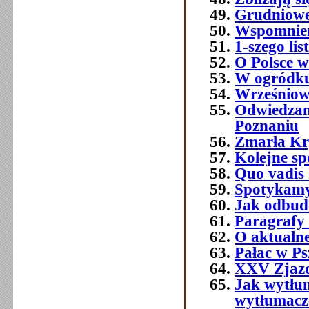
Grudniowe 
Wspomnien
1-szego l
O Polsce w
W ogródku
Wrześniowe
Odwiedzam
Poznaniu
Zmarła Kry
Kolejne sp
Quo vadis 
Spotykamy 
Jak odbud
Paragrafy 
O aktualne
Pałac w Ps
XXV Zjazd
Jak wytłum
wytłumacze