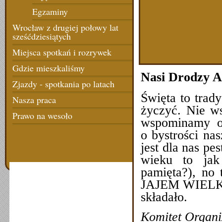
Egzaminy
Wrocław z drugiej połowy lat
sześćdziesiątych
Miejsca spotkań i rozrywek
Gdzie mieszkaliśmy
Nasi Drodzy A
Zjazdy - spotkania po latach
Święta to trady
Nasza praca
życzyć. Nie w
Prawo na wesoło
wspominamy o 
o bystrości na
jest dla nas p
wieku to jak
pamięta?), no 
JAJEM WIELKA
składało.
Komitet Organi