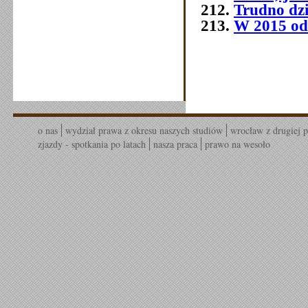
Trudno dziś
W 2015 od
o nas
wydział prawa z okresu naszych studiów
wrocław z drugiej p
zjazdy - spotkania po latach
nasza praca
prawo na wesoło