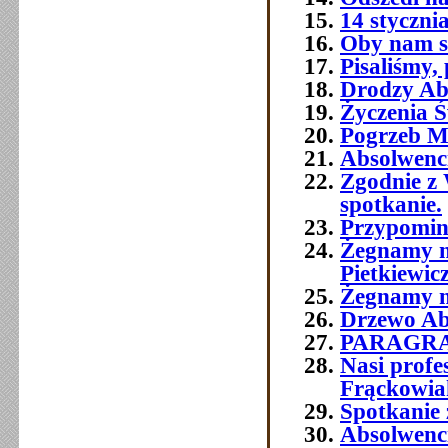
14 styczni
Oby nam si
Pisaliśmy,
Drodzy Abs
Życzenia Ś
Pogrzeb M
Absolwenc
Zgodnie z 
spotkanie.
Przypomin
Żegnamy n
Pietkiewic
Żegnamy n
Drzewo Ab
PARAGR
Nasi prof
Frąckowia
Spotkanie 
Absolwenci