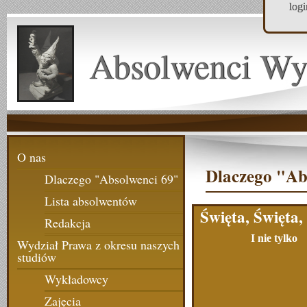
log
Absolwenci Wy
O nas
Dlaczego "Ab
Dlaczego "Absolwenci 69"
Lista absolwentów
Święta, Święta,
Redakcja
I nie tylko
Wydział Prawa z okresu naszych
studiów
Wykładowcy
Zajęcia