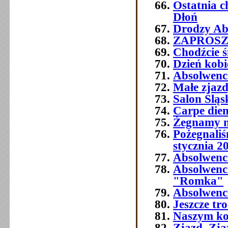
Ostatnia 
Dłoń
Drodzy Abs
ZAPROSZEN
Chodźcie ś
Dzień kobi
Absolwenc
Małe zjaz
Salon Śląs
Carpe die
Żegnamy n
Pożegnali
stycznia 2
Absolwenc
Absolwenc
"Romka"
Absolwenci
Jeszcze tr
Naszym ko
Zjazd, Zja