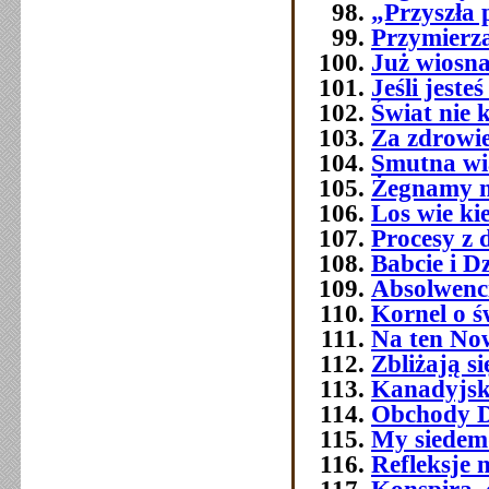
„Przyszła 
Przymierza
Już wiosna
Jeśli jest
Świat nie 
Za zdrowi
Smutna w
Żegnamy n
Los wie ki
Procesy z 
Babcie i D
Absolwenc
Kornel o ś
Na ten No
Zbliżają si
Kanadyjsk
Obchody Dn
My siedemd
Refleksje 
Konspira, 