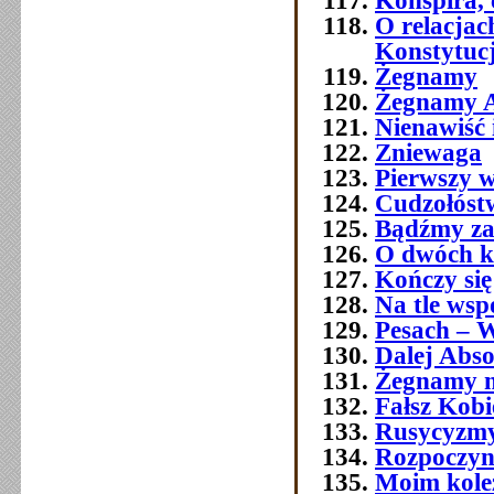
O relacja
Konstytuc
Żegnamy
Żegnamy A
Nienawiść 
Zniewaga
Pierwszy w
Cudzołóst
Bądźmy za
O dwóch k
Kończy się
Na tle wsp
Pesach – W
Dalej Abso
Żegnamy n
Fałsz Kobi
Rusycyzmy
Rozpoczyn
Moim kol