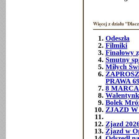
Więcej z działu "Dlac
Odeszła
Filmiki
Finałowy 
Smutny sp
Miłych Św
ZAPROSZ
PRAWA 6
8 MARCA 
Walentynk
Bolek Mró
ZJAZD W O
Zjazd 202
Zjazd w O
Odszedł na