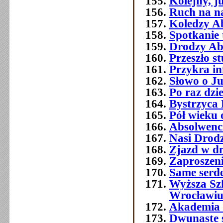
Kolejny, j
Ruch na na
Koledzy A
Spotkanie 
Drodzy Ab
Przeszło 
Przykra i
Słowo o J
Po raz dzi
Bystrzyca 
Pół wieku 
Absolwenc
Nasi Drod
Zjazd w dn
Zaproszeni
Same serde
Wyższa Sz
Wrocławi
Akademia 
Dwunaste 