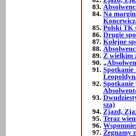
Absolwenci
Na margine
Koncewicz
Polski TK
Drugie spo
Kolejne sp
Absolwenci
Z wielkim
„Absolwenc
Spotkanie
Leopoldyn
Spotkanie 
Absolwent
Dwudziest
sza)
Zjazd, Zj
Teraz wie
Wspomnien
Żegnamy n