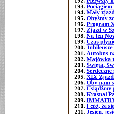
Pierwszy l
Pociągiem 
Mały zjazd
Obyśmy zd
Program 
Zjazd w Szc
Na ten No
Czas płyni
Jubileusze 
Autobus n
Majówka t
Święta, Św
Serdeczne 
XIX Zjazd
Oby nam s
Usiądźmy p
Krasnal P
IMMATR
I cóż, że 
Jesień, jes