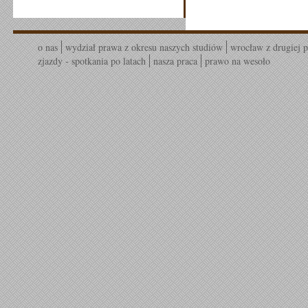
o nas
wydział prawa z okresu naszych studiów
wrocław z drugiej p
zjazdy - spotkania po latach
nasza praca
prawo na wesoło