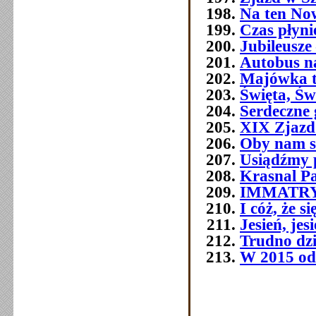
Na ten No
Czas płyni
Jubileusze 
Autobus n
Majówka t
Święta, Św
Serdeczne 
XIX Zjazd
Oby nam s
Usiądźmy p
Krasnal P
IMMATR
I cóż, że 
Jesień, jes
Trudno dziś
W 2015 od