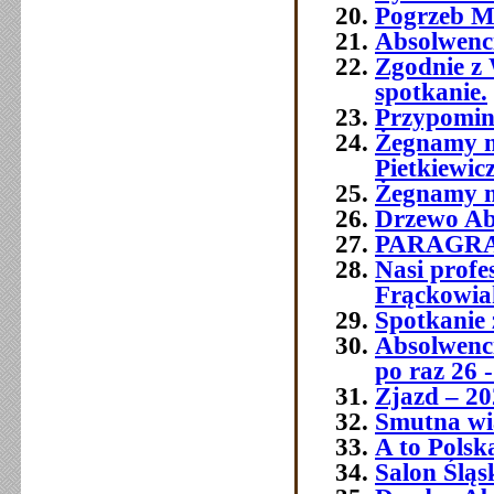
Pogrzeb M
Absolwenc
Zgodnie z 
spotkanie.
Przypomin
Żegnamy n
Pietkiewic
Żegnamy n
Drzewo Ab
PARAGR
Nasi prof
Frąckowia
Spotkanie 
Absolwenci
po raz 26 -
Zjazd – 20
Smutna wia
A to Polsk
Salon Śląs