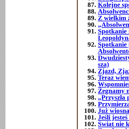
Kolejne sp
Absolwenci
Z wielkim
„Absolwenc
Spotkanie
Leopoldyn
Spotkanie 
Absolwent
Dwudziest
sza)
Zjazd, Zj
Teraz wie
Wspomnien
Żegnamy n
„Przyszła 
Przymierza
Już wiosna
Jeśli jest
Świat nie 