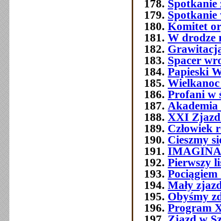
Spotkanie 
Spotkanie
Komitet o
W drodze 
Grawitacja
Spacer wr
Papieski W
Wielkanoc
Profani w 
Akademia 
XXI Zjazd 
Człowiek 
Cieszmy si
IMAGIN
Pierwszy l
Pociągiem 
Mały zjazd
Obyśmy zd
Program 
Zjazd w Szc