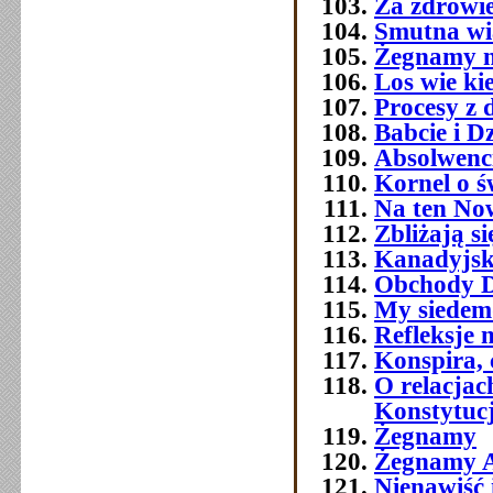
Za zdrowi
Smutna w
Żegnamy n
Los wie ki
Procesy z 
Babcie i D
Absolwenc
Kornel o ś
Na ten No
Zbliżają si
Kanadyjsk
Obchody Dn
My siedemd
Refleksje 
Konspira, 
O relacja
Konstytuc
Żegnamy
Żegnamy A
Nienawiść 