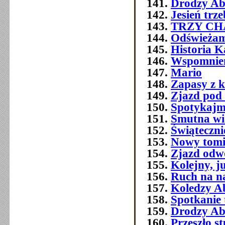
Drodzy Ab
Jesień trz
TRZY C
Odświeżam
Historia 
Wspomnien
Mario
Zapasy z 
Zjazd pod
Spotykajmy
Smutna w
Świątecznie
Nowy tomi
Zjazd odw
Kolejny, j
Ruch na na
Koledzy A
Spotkanie 
Drodzy Ab
Przeszło 