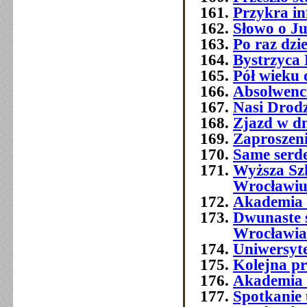
Przykra i
Słowo o J
Po raz dzi
Bystrzyca 
Pół wieku 
Absolwenc
Nasi Drod
Zjazd w dn
Zaproszeni
Same serde
Wyższa Sz
Wrocławi
Akademia 
Dwunaste 
Wrocławia
Uniwersyt
Kolejna p
Akademia 
Spotkanie 