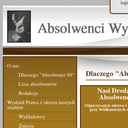
log
Absolwenci Wy
O nas
Dlaczego "Ab
Dlaczego "Absolwenci 69"
Lista absolwentów
Nasi Drod
Redakcja
Absolwenc
Wydział Prawa z okresu naszych
Odpoczywajcie zdrowo i 
studiów
przy Wielkanocnych s
Wykładowcy
Zajęcia