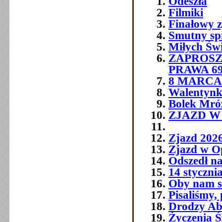
Odeszła
Filmiki
Finałowy 
Smutny sp
Miłych Św
ZAPROSZ
PRAWA 6
8 MARCA 
Walentynk
Bolek Mró
ZJAZD W O
Zjazd 202
Zjazd w O
Odszedł na
14 styczni
Oby nam si
Pisaliśmy,
Drodzy Abs
Życzenia Ś