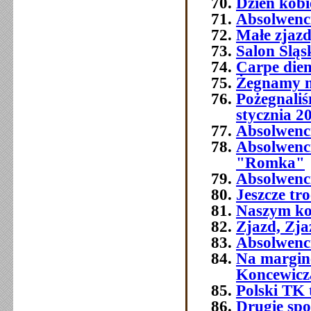
Dzień kobi
Absolwenc
Małe zjaz
Salon Śląs
Carpe die
Żegnamy n
Pożegnali
stycznia 2
Absolwenc
Absolwenc
"Romka"
Absolwenci
Jeszcze tr
Naszym ko
Zjazd, Zja
Absolwenci
Na margine
Koncewicz
Polski TK
Drugie spo