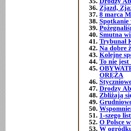
Drodzy Ab
Zjazd, Zja
8 marca M
Spotkanie 
Pożegnali
Smutna w
Trybunał 
Na dobre ż
Kolejne sp
To nie jest
OBYWATE
ORĘŻA
Styczniowe
Drodzy Ab
Zbliżają s
Grudniowe 
Wspomnien
1-szego l
O Polsce w
W ogródku