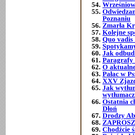
Wrześniowe
Odwiedzam
Poznaniu
Zmarła Kry
Kolejne sp
Quo vadis 
Spotykamy 
Jak odbud
Paragrafy 
O aktualne
Pałac w Ps
XXV Zjazd
Jak wytłum
wytłumacze
Ostatnia 
Dłoń
Drodzy Abs
ZAPROSZEN
Chodźcie ś