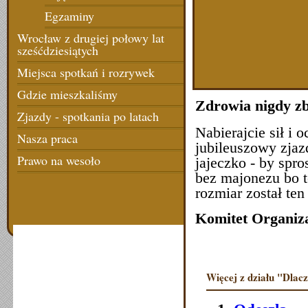
Egzaminy
Wrocław z drugiej połowy lat
sześćdziesiątych
Miejsca spotkań i rozrywek
Gdzie mieszkaliśmy
Zdrowia nigdy zb
Zjazdy - spotkania po latach
Nabierajcie sił i
Nasza praca
jubileuszowy zjaz
Prawo na wesoło
jajeczko - by spro
bez majonezu bo t
rozmiar został ten
Komitet Organiz
Więcej z działu "Dlac