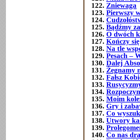
Zniewaga
Pierwszy w
Cudzołóst
Bądźmy za
O dwóch k
Kończy się
Na tle wsp
Pesach – W
Dalej Abso
Żegnamy n
Fałsz Kobi
Rusycyzmy
Rozpoczyn
Moim kol
Gry i zab
Co wyszuk
Utwory ka
Prolegome
Co nas dra