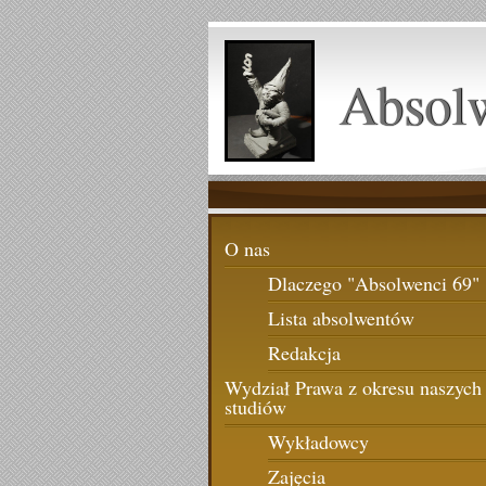
Absol
O nas
Dlaczego "Absolwenci 69"
Lista absolwentów
Redakcja
Wydział Prawa z okresu naszych
studiów
Wykładowcy
Zajęcia