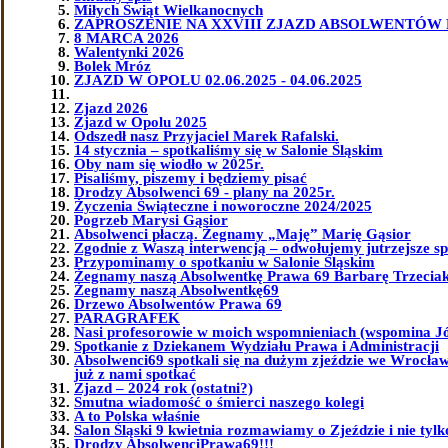
Miłych Świąt Wielkanocnych
ZAPROSZENIE NA XXVIII ZJAZD ABSOLWENTÓW 
8 MARCA 2026
Walentynki 2026
Bolek Mróz
ZJAZD W OPOLU 02.06.2025 - 04.06.2025
Zjazd 2026
Zjazd w Opolu 2025
Odszedł nasz Przyjaciel Marek Rafalski.
14 stycznia – spotkaliśmy się w Salonie Śląskim
Oby nam się wiodło w 2025r.
Pisaliśmy, piszemy i będziemy pisać
Drodzy Absolwenci 69 - plany na 2025r.
Życzenia Świąteczne i noworoczne 2024/2025
Pogrzeb Marysi Gąsior
Absolwenci płaczą. Żegnamy „Maję” Marię Gąsior
Zgodnie z Waszą interwencją – odwołujemy jutrzejsze sp
Przypominamy o spotkaniu w Salonie Śląskim
Żegnamy naszą Absolwentkę Prawa 69 Barbarę Trzeciak 
Żegnamy naszą Absolwentkę69
Drzewo Absolwentów Prawa 69
PARAGRAFEK
Nasi profesorowie w moich wspomnieniach (wspomina J
Spotkanie z Dziekanem Wydziału Prawa i Administracji
Absolwenci69 spotkali się na dużym zjeździe we Wrocławi
już z nami spotkać
Zjazd – 2024 rok (ostatni?)
Smutna wiadomość o śmierci naszego kolegi
A to Polska właśnie
Salon Śląski 9 kwietnia rozmawiamy o Zjeździe i nie tylk
Drodzy AbsolwenciPrawa69!!!