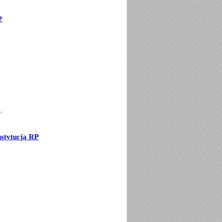
?
a
stytucją RP