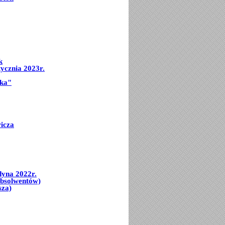
k
ycznia 2023r.
mka"
icza
dyna 2022r.
Absolwentów)
sza)