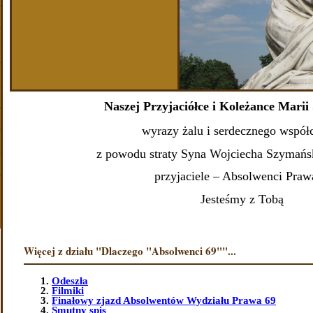
Naszej Przyjaciółce i Koleżance Marii
wyrazy żalu i serdecznego współ
z powodu straty Syna Wojciecha Szymańsk
przyjaciele – Absolwenci Praw
Jesteśmy z Tobą
Więcej z działu "Dlaczego "Absolwenci 69""...
Odeszła
Filmiki
Finałowy zjazd Absolwentów Wydziału Prawa 69
Smutny spis