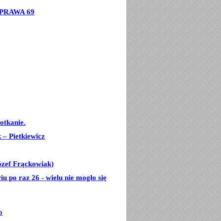
PRAWA 69
otkanie.
– Pietkiewicz
ózef Frąckowiak)
u po raz 26 - wielu nie mogło się
o