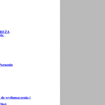
ORĘŻA
4r.
Poznaniu
e do wytłumaczenia i
Dłoń