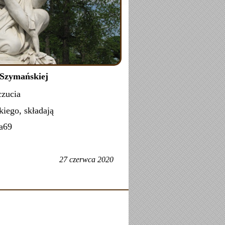
 Szymańskiej
czucia
iego, składają
a69
27 czerwca 2020