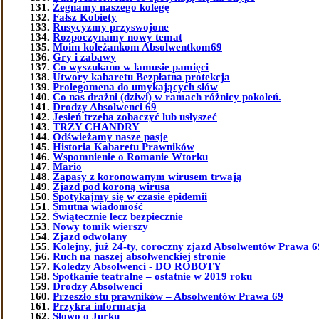
Żegnamy naszego kolegę
Fałsz Kobiety
Rusycyzmy przyswojone
Rozpoczynamy nowy temat
Moim koleżankom Absolwentkom69
Gry i zabawy
Co wyszukano w lamusie pamięci
Utwory kabaretu Bezpłatna protekcja
Prolegomena do umykających słów
Co nas drażni (dziwi) w ramach różnicy pokoleń.
Drodzy Absolwenci 69
Jesień trzeba zobaczyć lub usłyszeć
TRZY CHANDRY
Odświeżamy nasze pasje
Historia Kabaretu Prawników
Wspomnienie o Romanie Wtorku
Mario
Zapasy z koronowanym wirusem trwają
Zjazd pod koroną wirusa
Spotykajmy się w czasie epidemii
Smutna wiadomość
Świątecznie lecz bezpiecznie
Nowy tomik wierszy
Zjazd odwołany
Kolejny, już 24-ty, coroczny zjazd Absolwentów Prawa 6
Ruch na naszej absolwenckiej stronie
Koledzy Absolwenci - DO ROBOTY
Spotkanie teatralne – ostatnie w 2019 roku
Drodzy Absolwenci
Przeszło stu prawników – Absolwentów Prawa 69
Przykra informacja
Słowo o Jurku