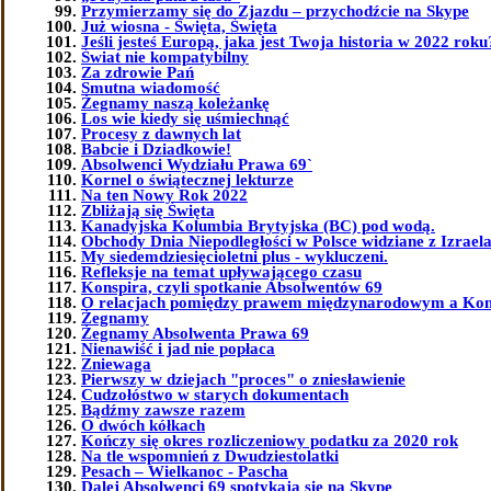
Przymierzamy się do Zjazdu – przychodźcie na Skype
Już wiosna - Święta, Święta
Jeśli jesteś Europą, jaka jest Twoja historia w 2022 roku
Świat nie kompatybilny
Za zdrowie Pań
Smutna wiadomość
Żegnamy naszą koleżankę
Los wie kiedy się uśmiechnąć
Procesy z dawnych lat
Babcie i Dziadkowie!
Absolwenci Wydziału Prawa 69`
Kornel o świątecznej lekturze
Na ten Nowy Rok 2022
Zbliżają się Święta
Kanadyjska Kolumbia Brytyjska (BC) pod wodą.
Obchody Dnia Niepodległości w Polsce widziane z Izrael
My siedemdziesięcioletni plus - wykluczeni.
Refleksje na temat upływającego czasu
Konspira, czyli spotkanie Absolwentów 69
O relacjach pomiędzy prawem międzynarodowym a Kon
Żegnamy
Żegnamy Absolwenta Prawa 69
Nienawiść i jad nie popłaca
Zniewaga
Pierwszy w dziejach "proces" o zniesławienie
Cudzołóstwo w starych dokumentach
Bądźmy zawsze razem
O dwóch kółkach
Kończy się okres rozliczeniowy podatku za 2020 rok
Na tle wspomnień z Dwudziestolatki
Pesach – Wielkanoc - Pascha
Dalej Absolwenci 69 spotykają się na Skype