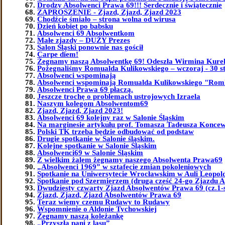
Drodzy Absolwenci Prawa 69!!! Serdecznie i świątecznie
ZAPROSZENIE - Zjazd, Zjazd, Zjazd 2023
Chodźcie śmiało – strona wolna od wirusa
Dzień kobiet po babsku
Absolwenci 69 Absolwentkom
Małe zjazdy – DUŻY Prezes
Salon Śląski ponownie nas gościł
Carpe diem!
Żegnamy naszą Absolwentkę 69! Odeszła Wirmina Kure
Pożegnaliśmy Romualda Kulikowskiego – wczoraj - 30 st
Absolwenci wspominają
Absolwenci wspominają Romualda Kulikowskiego "Ro
Absolwenci Prawa 69 płaczą.
Jeszcze trochę o problemach ustrojowych Izraela
Naszym kolegom Absolwentom69
Zjazd, Zjazd, Zjazd 2023!
Absolwenci 69 kolejny raz w Salonie Śląskim
Na marginesie artykułu prof. Tomasza Tadeusza Koncew
Polski TK trzeba będzie odbudować od podstaw
Drugie spotkanie w Salonie śląskim.
Kolejne spotkanie w Salonie Śląskim
Absolwenci69 w Salonie Śląskim
Z wielkim żalem żegnamy naszego Absolwenta Prawa69
„Absolwenci 1969” w sztafecie zmian pokoleniowych
Spotkanie na Uniwersytecie Wrocławskim w Auli Leopol
Spotkanie pod Szermierzem (druga cześć 24-go Zjazdu 
Dwudziesty czwarty Zjazd Absolwentów Prawa 69 (cz.1-
Zjazd, Zjazd, Zjazd Absolwentów Prawa 69
Teraz wiemy czemu Rudawy to Rudawy
Wspomnienie o Aldonie Tychowskiej
Żegnamy naszą koleżankę
„Przyszła pani z lasu”