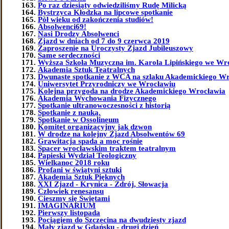
Po raz dziesiąty odwiedziliśmy Rudę Milicką
Bystrzyca Kłodzka na lipcowe spotkanie
Pół wieku od zakończenia studiów!
Absolwenci69!
Nasi Drodzy Absolwenci
Zjazd w dniach od 7 do 9 czerwca 2019
Zaproszenie na Uroczysty Zjazd Jubileuszowy
Same serdeczności
Wyższa Szkoła Muzyczna im. Karola Lipińskiego we Wr
Akademia Sztuk Teatralnych
Dwunaste spotkanie z WCA na szlaku Akademickiego W
Uniwersytet Przyrodniczy we Wrocławiu
Kolejna przygoda na drodze Akademickiego Wrocławia
Akademia Wychowania Fizycznego
Spotkanie ultranowoczesności z historią
Spotkanie z nauką.
Spotkanie w Ossolineum
Komitet organizacyjny jak dzwon
W drodze na kolejny Zjazd Absolwentów 69
Grawitacja spada a moc rośnie
Spacer wrocławskim traktem teatralnym
Papieski Wydział Teologiczny
Wielkanoc 2018 roku
Profani w świątyni sztuki
Akademia Sztuk Pięknych
XXI Zjazd - Krynica - Zdrój, Słowacja
Człowiek renesansu
Cieszmy się Świętami
IMAGINARIUM
Pierwszy listopada
Pociągiem do Szczecina na dwudziesty zjazd
Mały zjazd w Gdańsku - drugi dzień