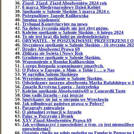
Zjazd, Zjazd, Zjazd Absolwentów 2024 rok
8 marca Międzynarodowy Dzień Kobiet
Spotkanie w Salonie Śląskim 5 marca 2024 r.
Pożegnaliśmy Jagodę Kulikowską
Smutna wiadomość
Trybunał Konstytucyjny na nowo
Na dobre życzenia nigdy nie jest zbyt późno.
Kolejne spotkanie w Salonie Śląskim - 6 lutego 2024
To nie jest kraj dla ludzi po siedemdziesiątce
OBYWATEL - W POSZUKIWANIU PRZESTRZENI I 
Styczniowe spotkanie w Salonie Śląskim - 16 stycznia 202
Drodzy Absolwenci Prawa 69
Zbliżają się Święta i Nowy Rok
Grudniowe spotkanie w Salonie Śląskim.
Wspomnienie o Romku Kulikowskim
1-szego listopada wspominamy zmarłych.
O Polsce w Europie, o Mnie, o Tobie i …. o Nas
W ogródku Salonu Śląskiego
Wrześniowe spotkanie w Salonie Śląskim.
Odwiedzamy naszego absolwenta Marka Rafalskiego w 
Zmarła Krystyna Lapeta - Jastrzębska
Kolejne spotkanie Absolwentów69 w Concordii Taste
Quo vadis Izraelu – raz jeszcze
Spotykamy się już w sierpniu we Wrocławiu
Jak odbudować państwo prawa w Polsce?
Paragrafy zniewalają
O aktualnej sytuacji w Izraelu
Pałac w Pszczynie i Rynek
XXV Zjazd Absolwentów Prawa 69
Jak wytłumaczyć i opowiedzieć o tym, co jest niemożliw
opowiedzenia?
Ostatnia chwila na odpis podatku na Fundację Pomocna 