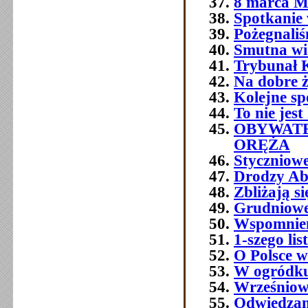
8 marca M
Spotkanie 
Pożegnali
Smutna w
Trybunał 
Na dobre ż
Kolejne sp
To nie jest
OBYWATE
ORĘŻA
Styczniowe
Drodzy Ab
Zbliżają s
Grudniowe 
Wspomnien
1-szego l
O Polsce w
W ogródku
Wrześniowe
Odwiedzam