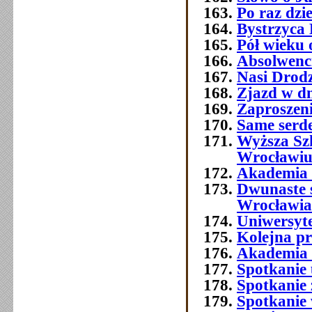
Po raz dzi
Bystrzyca 
Pół wieku 
Absolwenc
Nasi Drod
Zjazd w dn
Zaproszeni
Same serde
Wyższa Sz
Wrocławi
Akademia 
Dwunaste 
Wrocławia
Uniwersyt
Kolejna p
Akademia 
Spotkanie 
Spotkanie 
Spotkanie