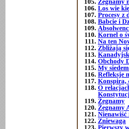
Żegnamy n
Los wie ki
Procesy z 
Babcie i D
Absolwenc
Kornel o ś
Na ten No
Zbliżają si
Kanadyjsk
Obchody Dn
My siedemd
Refleksje 
Konspira, 
O relacja
Konstytuc
Żegnamy
Żegnamy A
Nienawiść 
Zniewaga
Pierwszy w