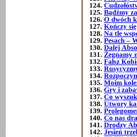
Cudzołóst
Bądźmy za
O dwóch k
Kończy się
Na tle wsp
Pesach – W
Dalej Abso
Żegnamy n
Fałsz Kobi
Rusycyzmy
Rozpoczyn
Moim kol
Gry i zab
Co wyszuk
Utwory ka
Prolegome
Co nas dra
Drodzy Ab
Jesień trz