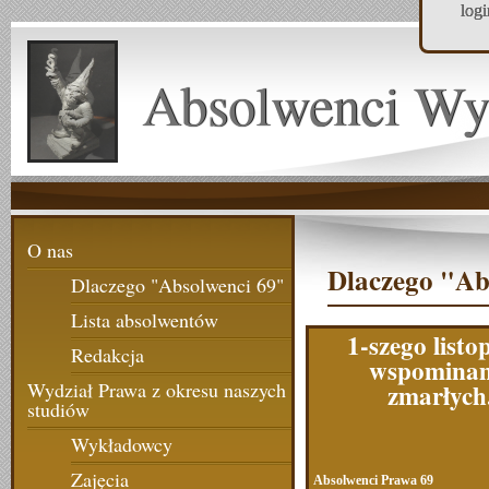
log
Absolwenci Wy
O nas
Dlaczego "Ab
Dlaczego "Absolwenci 69"
Lista absolwentów
1-szego listo
Redakcja
wspomina
zmarłych
Wydział Prawa z okresu naszych
studiów
Wykładowcy
Zajęcia
Absolwenci Prawa 69