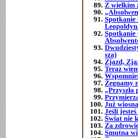
Z wielkim
„Absolwenc
Spotkanie
Leopoldyn
Spotkanie 
Absolwent
Dwudziest
sza)
Zjazd, Zj
Teraz wie
Wspomnien
Żegnamy n
„Przyszła 
Przymierza
Już wiosna
Jeśli jest
Świat nie 
Za zdrowi
Smutna w