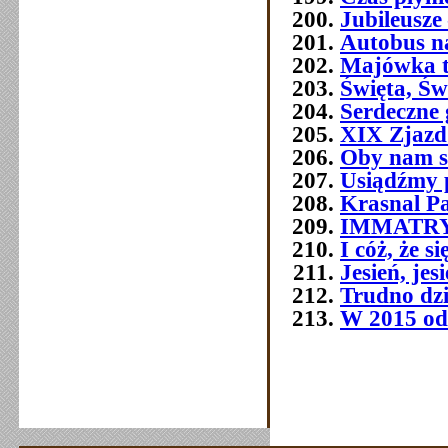
Jubileusze 
Autobus n
Majówka t
Święta, Św
Serdeczne 
XIX Zjazd
Oby nam s
Usiądźmy p
Krasnal P
IMMATR
I cóż, że 
Jesień, jes
Trudno dziś
W 2015 od