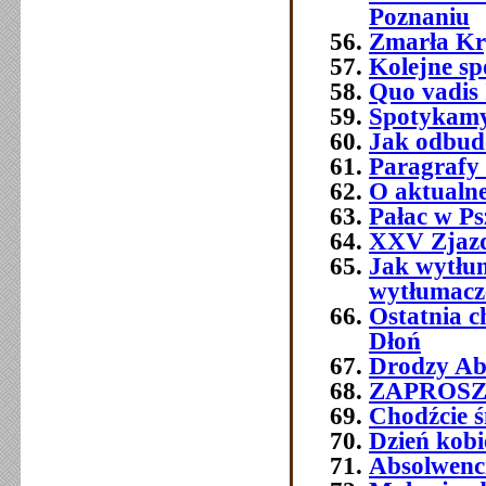
Poznaniu
Zmarła Kry
Kolejne sp
Quo vadis 
Spotykamy 
Jak odbud
Paragrafy 
O aktualne
Pałac w Ps
XXV Zjazd
Jak wytłum
wytłumacze
Ostatnia 
Dłoń
Drodzy Abs
ZAPROSZEN
Chodźcie ś
Dzień kobi
Absolwenc