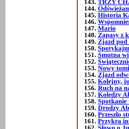
TRZY C
Odświeżam
Historia 
Wspomnien
Mario
Zapasy z 
Zjazd pod
Spotykajmy
Smutna w
Świątecznie
Nowy tomi
Zjazd odw
Kolejny, j
Ruch na na
Koledzy A
Spotkanie 
Drodzy Ab
Przeszło 
Przykra i
Słowo o J