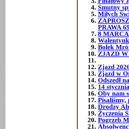
Finałowy 
Smutny sp
Miłych Św
ZAPROSZ
PRAWA 6
8 MARCA 
Walentynk
Bolek Mró
ZJAZD W O
Zjazd 202
Zjazd w O
Odszedł na
14 styczni
Oby nam si
Pisaliśmy,
Drodzy Abs
Życzenia Ś
Pogrzeb M
Absolwenc