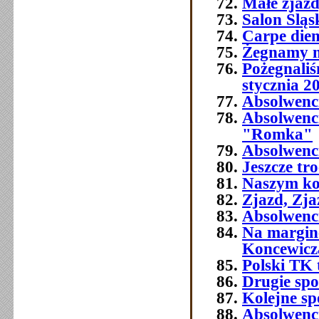
Małe zjaz
Salon Śląs
Carpe die
Żegnamy n
Pożegnali
stycznia 2
Absolwenc
Absolwenc
"Romka"
Absolwenci
Jeszcze tr
Naszym ko
Zjazd, Zja
Absolwenci
Na margine
Koncewicz
Polski TK
Drugie spo
Kolejne sp
Absolwenci