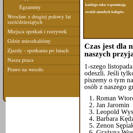
każdego roku wspominają
Egzaminy
swoich zmarłych kolegów.
Wrocław z drugiej połowy lat
sześćdziesiątych
Miejsca spotkań i rozrywek
Gdzie mieszkaliśmy
Czas jest dla 
Zjazdy - spotkania po latach
naszych przyja
Nasza praca
1-szego listopad
Prawo na wesoło
odeszli. Jeśli ty
piszemy o tym na 
osób z naszego g
Roman
Jan Ja
Leopold
Barbara 
Zenon 
Grażyna 