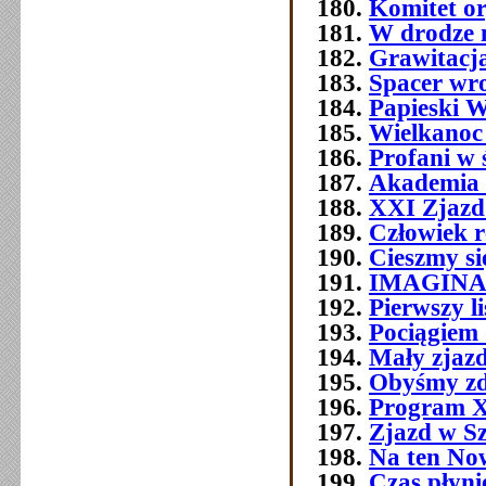
Komitet o
W drodze 
Grawitacja
Spacer wr
Papieski W
Wielkanoc
Profani w 
Akademia 
XXI Zjazd 
Człowiek 
Cieszmy si
IMAGIN
Pierwszy l
Pociągiem 
Mały zjazd
Obyśmy zd
Program 
Zjazd w Szc
Na ten No
Czas płyni