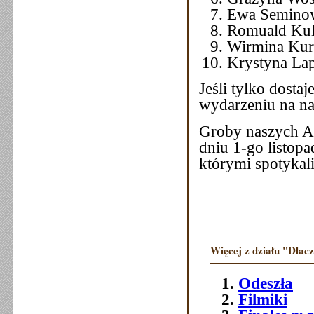
Ewa Semin
Romuald
Wirmin
Krystyn
Jeśli tylko dost
wydarzeniu na na
Groby naszych Ab
dniu 1-go listop
którymi spotykal
Więcej z działu "Dlac
Odeszła
Filmiki