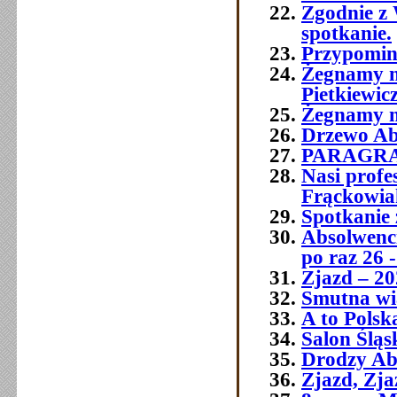
Zgodnie z 
spotkanie.
Przypomin
Żegnamy n
Pietkiewic
Żegnamy n
Drzewo Ab
PARAGR
Nasi prof
Frąckowia
Spotkanie 
Absolwenci
po raz 26 -
Zjazd – 20
Smutna wia
A to Polsk
Salon Śląs
Drodzy Ab
Zjazd, Zja