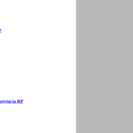
?
a
stytucją RP