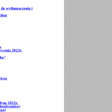
e do wytłumaczenia i
Dłoń
k
ycznia 2023r.
mka"
icza
dyna 2022r.
Absolwentów)
sza)