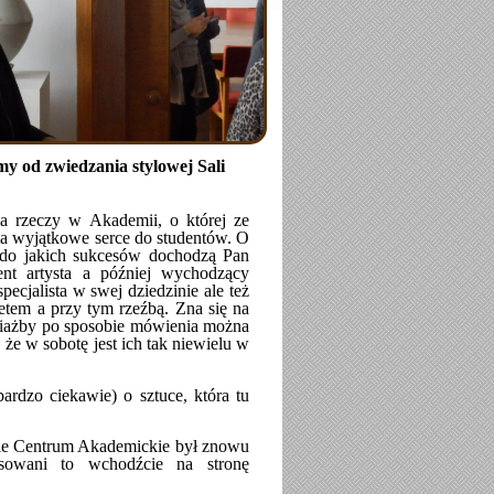
y od zwiedzania stylowej Sali
a rzeczy w Akademii, o której ze
a wyjątkowe serce do studentów. O
 i do jakich sukcesów dochodzą Pan
nt artysta a później wychodzący
ecjalista w swej dziedzinie ale też
retem a przy tym rzeźbą. Zna się na
ociażby po sposobie mówienia można
 że w sobotę jest ich tak niewielu w
ardzo ciekawie) o sztuce, która tu
kie Centrum Akademickie był znowu
esowani to wchodźcie na stronę