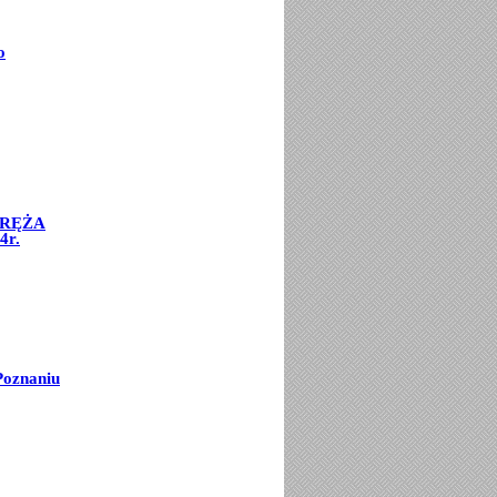
o
ORĘŻA
4r.
Poznaniu