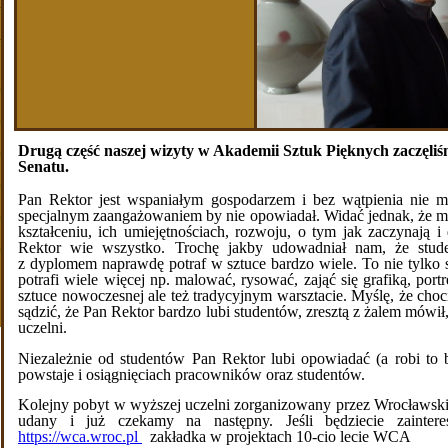
Drugą część naszej wizyty w Akademii Sztuk Pięknych zaczęliśm
Senatu.
Pan Rektor jest wspaniałym gospodarzem i bez wątpienia nie m
specjalnym zaangażowaniem by nie opowiadał. Widać jednak, że m
kształceniu, ich umiejętnościach, rozwoju, o tym jak zaczynają
Rektor wie wszystko. Trochę jakby udowadniał nam, że stude
z dyplomem naprawdę potraf w sztuce bardzo wiele. To nie tylko sp
potrafi wiele więcej np. malować, rysować, zająć się grafiką, port
sztuce nowoczesnej ale też tradycyjnym warsztacie. Myślę, że ch
sądzić, że Pan Rektor bardzo lubi studentów, zresztą z żalem mówił,
uczelni.
Niezależnie od studentów Pan Rektor lubi opowiadać (a robi to b
powstaje i osiągnięciach pracowników oraz studentów.
Kolejny pobyt w wyższej uczelni zorganizowany przez Wrocławs
udany i już czekamy na następny. Jeśli będziecie zainter
https://wca.wroc.pl
zakładka w projektach 10-cio lecie WCA