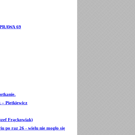
PRAWA 69
otkanie.
– Pietkiewicz
ózef Frąckowiak)
u po raz 26 - wielu nie mogło się