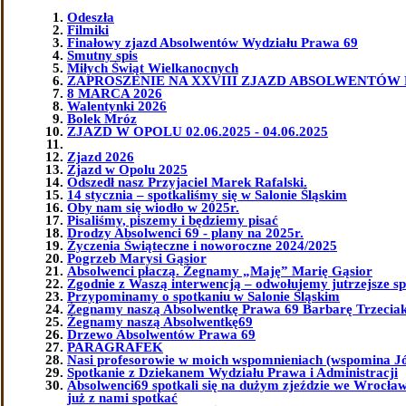
Odeszła
Filmiki
Finałowy zjazd Absolwentów Wydziału Prawa 69
Smutny spis
Miłych Świąt Wielkanocnych
ZAPROSZENIE NA XXVIII ZJAZD ABSOLWENTÓW 
8 MARCA 2026
Walentynki 2026
Bolek Mróz
ZJAZD W OPOLU 02.06.2025 - 04.06.2025
Zjazd 2026
Zjazd w Opolu 2025
Odszedł nasz Przyjaciel Marek Rafalski.
14 stycznia – spotkaliśmy się w Salonie Śląskim
Oby nam się wiodło w 2025r.
Pisaliśmy, piszemy i będziemy pisać
Drodzy Absolwenci 69 - plany na 2025r.
Życzenia Świąteczne i noworoczne 2024/2025
Pogrzeb Marysi Gąsior
Absolwenci płaczą. Żegnamy „Maję” Marię Gąsior
Zgodnie z Waszą interwencją – odwołujemy jutrzejsze sp
Przypominamy o spotkaniu w Salonie Śląskim
Żegnamy naszą Absolwentkę Prawa 69 Barbarę Trzeciak 
Żegnamy naszą Absolwentkę69
Drzewo Absolwentów Prawa 69
PARAGRAFEK
Nasi profesorowie w moich wspomnieniach (wspomina J
Spotkanie z Dziekanem Wydziału Prawa i Administracji
Absolwenci69 spotkali się na dużym zjeździe we Wrocławi
już z nami spotkać