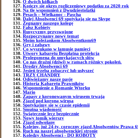
O dwóch kółkach
Kończy się okres rozliczeniowy podatku za 2020 rok
Na tle wspomnień z Dwudziestolatki
Pesach – Wielkanoc - Pascha
Dalej Absolwenci 69 spotykają się na Skype
Żegnamy naszego kolegę
Fałsz Kobiety
Rusycyzmy przyswojone
Rozpoczynamy nowy temat
Moim koleżankom Absolwentkom69
Gry i zabawy
Co wyszukano w lamusie pamięci
Utwory kabaretu Bezpłatna protekcja
Prolegomena do umykających słów
Co nas drażni (dziwi) w ramach różnicy pokoleń.
Drodzy Absolwenci 69
Jesień trzeba zobaczyć lub usłyszeć
TRZY CHANDRY
Odświeżamy nasze pasje
Historia Kabaretu Prawników
Wspomnienie o Romanie Wtorku
Mario
Zapasy z koronowanym wirusem trwają
Zjazd pod koroną wirusa
Spotykajmy się w czasie epidemii
Smutna wiadomość
Świątecznie lecz bezpiecznie
Nowy tomik wierszy
Zjazd odwołany
Kolejny, już 24-ty, coroczny zjazd Absolwentów Prawa 6
Ruch na naszej absolwenckiej stronie
Koledzy Absolwenci - DO ROBOTY