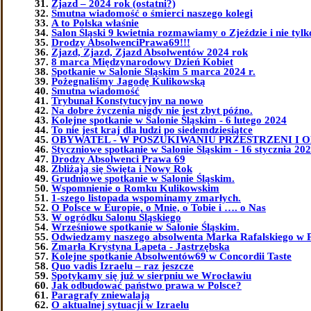
Zjazd – 2024 rok (ostatni?)
Smutna wiadomość o śmierci naszego kolegi
A to Polska właśnie
Salon Śląski 9 kwietnia rozmawiamy o Zjeździe i nie tylk
Drodzy AbsolwenciPrawa69!!!
Zjazd, Zjazd, Zjazd Absolwentów 2024 rok
8 marca Międzynarodowy Dzień Kobiet
Spotkanie w Salonie Śląskim 5 marca 2024 r.
Pożegnaliśmy Jagodę Kulikowską
Smutna wiadomość
Trybunał Konstytucyjny na nowo
Na dobre życzenia nigdy nie jest zbyt późno.
Kolejne spotkanie w Salonie Śląskim - 6 lutego 2024
To nie jest kraj dla ludzi po siedemdziesiątce
OBYWATEL - W POSZUKIWANIU PRZESTRZENI I 
Styczniowe spotkanie w Salonie Śląskim - 16 stycznia 202
Drodzy Absolwenci Prawa 69
Zbliżają się Święta i Nowy Rok
Grudniowe spotkanie w Salonie Śląskim.
Wspomnienie o Romku Kulikowskim
1-szego listopada wspominamy zmarłych.
O Polsce w Europie, o Mnie, o Tobie i …. o Nas
W ogródku Salonu Śląskiego
Wrześniowe spotkanie w Salonie Śląskim.
Odwiedzamy naszego absolwenta Marka Rafalskiego w 
Zmarła Krystyna Lapeta - Jastrzębska
Kolejne spotkanie Absolwentów69 w Concordii Taste
Quo vadis Izraelu – raz jeszcze
Spotykamy się już w sierpniu we Wrocławiu
Jak odbudować państwo prawa w Polsce?
Paragrafy zniewalają
O aktualnej sytuacji w Izraelu