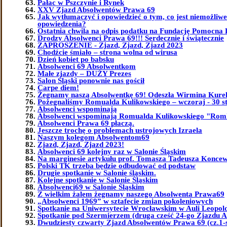
Pałac w Pszczynie i Rynek
XXV Zjazd Absolwentów Prawa 69
Jak wytłumaczyć i opowiedzieć o tym, co jest niemożliw
opowiedzenia?
Ostatnia chwila na odpis podatku na Fundację Pomocna 
Drodzy Absolwenci Prawa 69!!! Serdecznie i świątecznie
ZAPROSZENIE - Zjazd, Zjazd, Zjazd 2023
Chodźcie śmiało – strona wolna od wirusa
Dzień kobiet po babsku
Absolwenci 69 Absolwentkom
Małe zjazdy – DUŻY Prezes
Salon Śląski ponownie nas gościł
Carpe diem!
Żegnamy naszą Absolwentkę 69! Odeszła Wirmina Kure
Pożegnaliśmy Romualda Kulikowskiego – wczoraj - 30 st
Absolwenci wspominają
Absolwenci wspominają Romualda Kulikowskiego "Ro
Absolwenci Prawa 69 płaczą.
Jeszcze trochę o problemach ustrojowych Izraela
Naszym kolegom Absolwentom69
Zjazd, Zjazd, Zjazd 2023!
Absolwenci 69 kolejny raz w Salonie Śląskim
Na marginesie artykułu prof. Tomasza Tadeusza Koncew
Polski TK trzeba będzie odbudować od podstaw
Drugie spotkanie w Salonie śląskim.
Kolejne spotkanie w Salonie Śląskim
Absolwenci69 w Salonie Śląskim
Z wielkim żalem żegnamy naszego Absolwenta Prawa69
„Absolwenci 1969” w sztafecie zmian pokoleniowych
Spotkanie na Uniwersytecie Wrocławskim w Auli Leopol
Spotkanie pod Szermierzem (druga cześć 24-go Zjazdu 
Dwudziesty czwarty Zjazd Absolwentów Prawa 69 (cz.1-