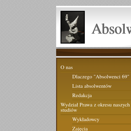
Absol
O nas
Dlaczego "Absolwenci 69"
Lista absolwentów
Redakcja
Wydział Prawa z okresu naszych
studiów
Wykładowcy
Zajęcia